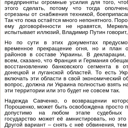
предприняты огромные усилия для того, чт
этого сделать, потому что тогда ополче
отрезаны от снабжения техникой, боеприпаса
Так что пока остаётся много непонятного. Поро
ему договорённости не нравятся, Мерке
испытывает иллюзий, Владимир Путин говорит,
Но по сути в этих документах предусмо
временное прекращение огня, но и план о
районов в составе Украины. В декларации,
всем, сказано, что Франция и Германия обеща
восстановлению банковского сегмента в о
донецкой и луганской областей. То есть Ук
включать эти области в свой экономический о
вопрос, должна ли Украина полностью взять н
эти территории или это будет не совсем так.
Надежда Савченко, о возвращении котор
Порошенко, может быть освобождена просто 
допустимо на любом этапе судебных д
государство может её амнистировать, но это
Другой вариант – снять с неё обвинения, тем