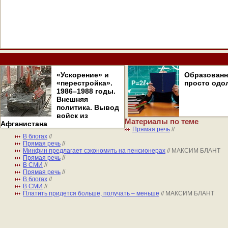
«Ускорение» и
Образован
«перестройка».
просто одо
1986–1988 годы.
Внешняя
политика. Вывод
войск из
Материалы по теме
Афганистана
Прямая речь
//
В блогах
//
Прямая речь
//
Минфин предлагает сэкономить на пенсионерах
// МАКСИМ БЛАНТ
Прямая речь
//
В СМИ
//
Прямая речь
//
В блогах
//
В СМИ
//
Платить придется больше, получать – меньше
// МАКСИМ БЛАНТ