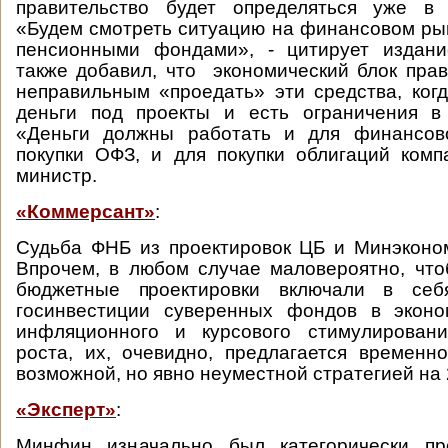
правительство будет определяться уже в
«Будем смотреть ситуацию на финансовом рын
пенсионными фондами», - цитирует издан
также добавил, что экономический блок прав
неправильным «проедать» эти средства, ко
деньги под проекты и есть ограничения в
«Деньги должны работать и для финансов
покупки ОФЗ, и для покупки облигаций комп
министр.
«Коммерсант»
:
Судьба ФНБ из проектировок ЦБ и Минэконо
Впрочем, в любом случае маловероятно, чт
бюджетные проектировки включали в се
госинвестиции суверенных фондов в эконо
инфляционного и курсового стимулировани
роста, их, очевидно, предлагается временн
возможной, но явно неуместной стратегией на 
«Эксперт»
:
Минфин изначально был категорически пр