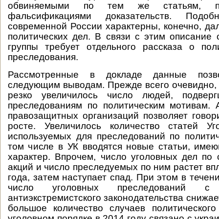
обвиняемыми по тем же статьям, пре
фальсификациями доказательств. Подо
современной России характерны, конечно, дал
политических дел. В связи с этим описание 
группы требует отдельного рассказа о пол
преследования.
Рассмотренные в докладе данные позв
следующим выводам. Прежде всего очевидно, ч
резко увеличилось число людей, подверг
преследованиям по политическим мотивам. 
правозащитных организаций позволяет говор
росте. Увеличилось количество статей Уго
используемых для преследований по полити
том числе в УК вводятся новые статьи, име
характер. Впрочем, число уголовных дел по
акций и число преследуемых по ним растет вп
года, затем наступает спад. При этом в течен
число уголовных преследований с и
антиэкстремистского законодательства снижае
большое количество случаев политического
уголовном порядке в 2014 году связано с укра