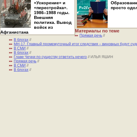
«Ускорение» и
Образован
«перестройка».
просто одо
1986–1988 годы.
Внешняя
политика. Вывод
войск из
Материалы по теме
Афганистана
Прямая речь
//
В блогах
//
MH-17. Главный промежуточный итог следствия – виновных будут суд
В СМИ
//
В блогах
//
Главе Чечни по существу ответить нечего
// ИЛЬЯ ЯШИН
Прямая речь
//
В СМИ
//
В блогах
//