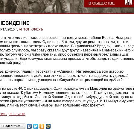
НЕВИДЕНИЕ
РТА 2015 Г.
АНТОН ОРЕХЪ
орят, что миллион камер, развешенных вокруг места гибели Бориса Немцова,
ем не может нам помочь. Одни не работали, другие ремонтировали, третьи
япаны грязью, на четвертых плохо видно. Вы удивлены? Вряд ли – как и я. Ког
только случилось, мы сразу сказали друг другу: наверняка на камерах ничего 
но, потому что они либо сломаны, либо объектив перекрыл рекламный щит.
ти угадали. Еще коммунальная машина проехала, чтобы закрыть единственн
левший ракурс.
ще, конечно, планы «Перехват» и «Сирена»! Интересно: за всю историю
тренного введения в действие этих планов хоть кого-то задержать удалось?
ме пары карманников, угонщиков «Жигулей» и «стреляющей свадьбы»?
ы на месте ФСО призадумался. Один товарищ чуть в Мавзолей на эвакуаторе 
х не въехал. К убитому Немцову полиция только через 11 минут подъехала – в
х минутах ходьбы от Спасской башни. Эдак какой-нибудь дуралей ракету на м
отив Кремля установит – и ни одна камера его не увидит. И 11 минут ему хва
лне. Или на этот случай камеры вмиг волшебно «прозреют»?
сия для печати
Поделиться…