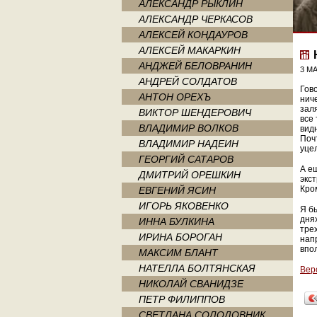
АЛЕКСАНДР РЫКЛИН
АЛЕКСАНДР ЧЕРКАСОВ
АЛЕКСЕЙ КОНДАУРОВ
АЛЕКСЕЙ МАКАРКИН
АНДЖЕЙ БЕЛОВРАНИН
3 МА
АНДРЕЙ СОЛДАТОВ
Гов
АНТОН ОРЕХЪ
нич
зал
ВИКТОР ШЕНДЕРОВИЧ
все 
ВЛАДИМИР ВОЛКОВ
вид
Поч
ВЛАДИМИР НАДЕИН
уце
ГЕОРГИЙ САТАРОВ
А е
ДМИТРИЙ ОРЕШКИН
экс
Кро
ЕВГЕНИЙ ЯСИН
ИГОРЬ ЯКОВЕНКО
Я б
дня
ИННА БУЛКИНА
тре
ИРИНА БОРОГАН
напр
впо
МАКСИМ БЛАНТ
НАТЕЛЛА БОЛТЯНСКАЯ
Вер
НИКОЛАЙ СВАНИДЗЕ
ПЕТР ФИЛИППОВ
СВЕТЛАНА СОЛОДОВНИК