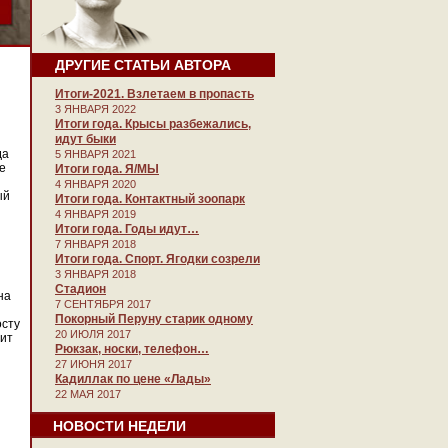
ДРУГИЕ СТАТЬИ АВТОРА
Итоги-2021. Взлетаем в пропасть
3 ЯНВАРЯ 2022
Итоги года. Крысы разбежались,
идут быки
да
5 ЯНВАРЯ 2021
не
Итоги года. Я/МЫ
4 ЯНВАРЯ 2020
ый
Итоги года. Контактный зоопарк
4 ЯНВАРЯ 2019
Итоги года. Годы идут…
7 ЯНВАРЯ 2018
Итоги года. Спорт. Ягодки созрели
3 ЯНВАРЯ 2018
Стадион
на
7 СЕНТЯБРЯ 2017
Покорный Перуну старик одному
осту
20 ИЮЛЯ 2017
тит
Рюкзак, носки, телефон…
27 ИЮНЯ 2017
Кадиллак по цене «Лады»
22 МАЯ 2017
НОВОСТИ НЕДЕЛИ