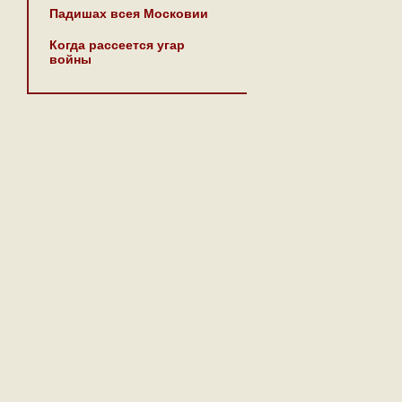
Падишах всея Московии
Когда рассеется угар
войны