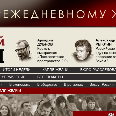
Аркадий
Александр
ДУБНОВ
РЫКЛИН
Кремль
Российские
выстраивает
идут на явн
«Постсоветское
попрание з
пространство 2.0»
Зачем?
ИТОГИ НЕДЕЛИ
КАПЛЯ ЖЕЛЧИ
БЮРО РАССЛЕДОВ
ОУПРАВЛЕНИЕ
ВСЕ СЮЖЕТЫ
ии
В экономике
В обществе
В регионах
Вокруг России
ПЛЯ ЖЕЛЧИ