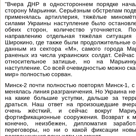
"Вчера ДНР в одностороннем порядке нача
сторону Марьинки. Серьёзным обстрелам подв
применялась артиллерия, тяжёлые миномё
силами Украины наступление было остановле
обеих сторон, количество уточняется. П
направлению отдельная тяжёлая ситуация 
Широкино, где также были продолжительные о
данным из сектора «М», самого города Ма
раненых из числа украинских солдат. Сейчас
относительное затишье, но на Марьинк
наступление. Со всей очевидностью можно ска
мир» полностью сорван.
Минск-2 почти полностью повторял Минск-1, с
менялась линия разграничения. Но Украина не
на какие большие уступки, дальше за тер
драться. Наш ответ на произошедшие вче
очень жёсткий, и сейчас вокруг Мариу
фортификационные сооружения. Возврат к м
конечно, неизбежен, дипломатия заработ
переговоры, но ни о какой фиксации новы