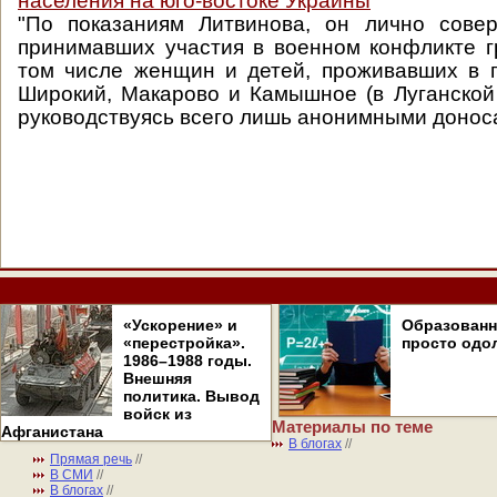
населения на юго-востоке Украины
"По показаниям Литвинова, он лично сове
принимавших участия в военном конфликте г
том числе женщин и детей, проживавших в 
Широкий, Макарово и Камышное (в Луганской 
руководствуясь всего лишь анонимными донос
«Ускорение» и
Образован
«перестройка».
просто одо
1986–1988 годы.
Внешняя
политика. Вывод
войск из
Материалы по теме
Афганистана
В блогах
//
Прямая речь
//
В СМИ
//
В блогах
//