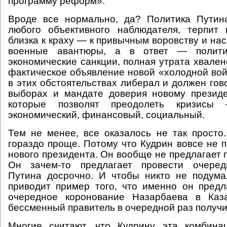
программу реформ».
Вроде все нормально, да? Политика Путина
любого объективного наблюдателя, терпит
близка к краху — к привычным воровству и на
военные авантюры, а в ответ — политич
экономические санкции, полная утрата хвален
фактическое объявление новой «холодной вой
в этих обстоятельствах либерал и должен гов
выборах и мандате доверия новому презид
которые позволят преодолеть кризисы 
экономический, финансовый, социальный.
Тем не менее, все оказалось не так прост
гораздо проще. Потому что Кудрин вовсе не 
нового президента. Он вообще не предлагает 
Он зачем-то предлагает провести очеред
Путина досрочно. И чтобы никто не подума
приводит пример того, что именно он пред
очередное коронование Назарбаева в Каза
бессменный правитель в очередной раз получ
Многие считают, что Кудрину эта комбина