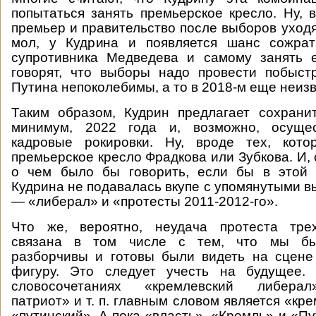
попытаться занять премьерское кресло. Ну, 
премьер и правительство после выборов уходят 
мол, у Кудрина и появляется шанс сожрат
супротивника Медведева и самому занять 
говорят, что выборы надо провести побыст
Путина непоколебимы, а то в 2018-м еще неизве
Таким образом, Кудрин предлагает сохрани
минимум, 2022 года и, возможно, осущес
кадровые рокировки. Ну, вроде тех, кот
премьерское кресло Фрадкова или Зубкова. И, 
о чем было бы говорить, если бы в этой
Кудрина не подавалась вкупе с упомянутыми 
— «либерал» и «протесты 2011-2012-го».
Что же, вероятно, неудача протеста тре
связана в том числе с тем, что мы бы
разборчивы и готовы были видеть на сцен
фигуру. Это следует учесть на будущее.
словосочетаниях «кремлевский либерал
патриот» и т. п. главным словом является «кре
«путинский». А пока «власть», «Кремль» и «П