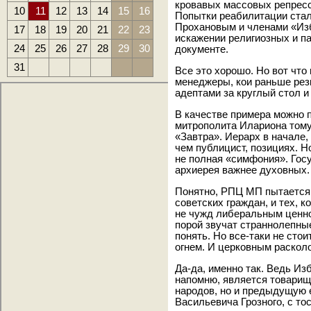
кровавых массовых репресс
10
11
12
13
14
15
16
Попытки реабилитации стал
Прохановым и членами «Изб
17
18
19
20
21
22
23
искажении религиозных и п
24
25
26
27
28
29
30
документе.
31
Все это хорошо. Но вот что
менеджеры, кои раньше резк
адептами за круглый стол и
В качестве примера можно 
митрополита Илариона тому
«Завтра». Иерарх в начале,
чем публицист, позициях. Н
не полная «симфония». Гос
архиерея важнее духовных. 
Понятно, РПЦ МП пытается 
советских граждан, и тех, к
не чужд либеральным ценно
порой звучат страннолепные
понять. Но все-таки не сто
огнем. И церковным раскол
Да-да, именно так. Ведь Из
напомню, является товарищ 
народов, но и предыдущую 
Васильевича Грозного, с то