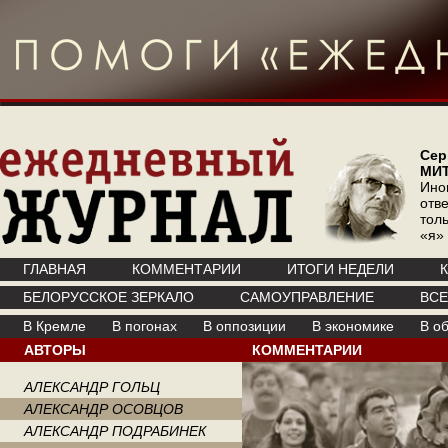
Сер
МИ
Ино
отв
тол
«я»
ГЛАВНАЯ
КОММЕНТАРИИ
ИТОГИ НЕДЕЛИ
БЕЛОРУССКОЕ ЗЕРКАЛО
САМОУПРАВЛЕНИЕ
ВС
В Кремле
В погонах
В оппозиции
В экономике
В о
АВТОРЫ
КОММЕНТАРИИ
АЛЕКСАНДР ГОЛЬЦ
АЛЕКСАНДР ОСОВЦОВ
АЛЕКСАНДР ПОДРАБИНЕК