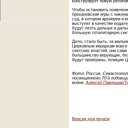
конструирует новую религи
Чтобы остановить появлени
прохановские игры с «икона
суд, в котором архиереи и 
выступят в качестве подат
будут лезть дальше и дальш
большую тоталитарную сек
Дело, стало быть, за малы
Церковным иерархам вовсе 
светских властей, они сами
большинство верующих, без
будут проиграны, позиции Ц
Фото: Россия. Севастополь.
посвященного 70-й годовщ
войне.
Алексей Павлишак/
Версия для печати