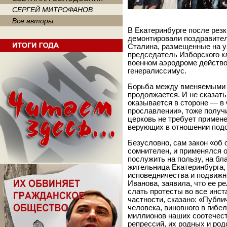
СЕРГЕЙ МИТРОФАНОВ
Все авторы
В Екатеринбурге после рез
демонтировали поздравите
Сталина, размещенные на ул
председатель Изборского 
военном аэродроме действо 
генералиссимус.
Борьба между вменяемыми 
продолжается. И не сказать
оказывается в стороне — в
прославлении», тоже получ
церковь не требует примене
верующих в отношении под
Безусловно, сам закон «об 
сомнителен, и применялся о
послужить на пользу, на бл
жительница Екатеринбурга,
исповедничества и подвижн
Иванова, заявила, что ее р
слать протесты во все инста
частности, сказано: «Публ
человека, виновного в гибе
миллионов наших соотечест
репрессий, их родных и род