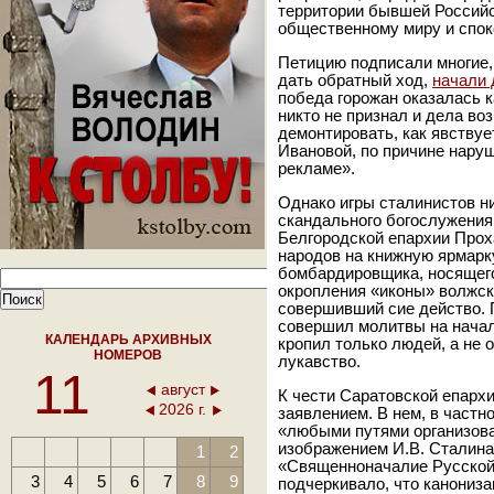
территории бывшей Российс
общественному миру и спок
Петицию подписали многие,
дать обратный ход,
начали
победа горожан оказалась 
никто не признал и дела во
демонтировать, как явствуе
Ивановой, по причине нару
рекламе».
Однако игры сталинистов ни
скандального богослужения
Белгородской епархии Прох
народов на книжную ярмарк
бомбардировщика, носящего
окропления «иконы» волжск
совершивший сие действо. П
совершил молитвы на начало
КАЛЕНДАРЬ АРХИВНЫХ
кропил только людей, а не о
НОМЕРОВ
лукавство.
11
август
К чести Саратовской епархи
2026 г.
заявлением. В нем, в частн
«любыми путями организова
изображением И.В. Сталин
1
2
«Священноначалие Русской
3
4
5
6
7
8
9
подчеркивало, что канониза