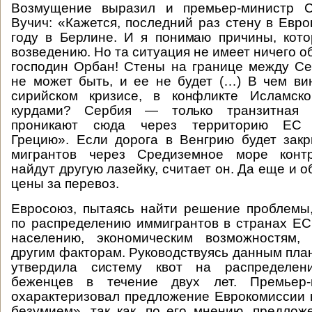
Возмущение выразил и премьер-министр С
Вучич: «Кажется, последний раз стену в Евро
году в Берлине. И я понимаю причины, кот
возведению. Но та ситуация не имеет ничего 
господин Орбан! Стены на границе между С
не может быть, и ее не будет (…) В чем в
сирийском кризисе, в конфликте Исламско
курдами? Сербия — только транзитная 
проникают сюда через территорию Е
Грецию». Если дорога в Венгрию будет зак
мигрантов через Средиземное море контр
найдут другую лазейку, считает он. Да еще и о
цены за перевоз.
Евросоюз, пытаясь найти решение проблемы
по распределению иммигрантов в странах Е
населению, экономическим возможностям,
другим факторам. Руководствуясь данным пла
утвердила систему квот на распределен
беженцев в течение двух лет. Премьер-
охарактеризовал предложение Еврокомиссии 
безумием», так как, по его мнению, предло