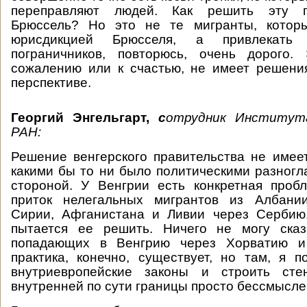
переправляют людей. Как решить эту 
Брюссель? Но это не те мигранты, котор
юрисдикцией Брюсселя, а привлекать
пограничников, повторюсь, очень дорого.
сожалению или к счастью, не имеет решени
перспективе.
Георгий Энгельгарт,
с
отрудник Института
РАН:
Решение венгерского правительства не имее
какими бы то ни было политическими разногл
стороной. У Венгрии есть конкретная про
приток нелегальных мигрантов из Албании
Сирии, Афганистана и Ливии через Сербию,
пытается ее решить. Ничего не могу сказ
попадающих в Венгрию через Хорватию и
практика, конечно, существует, но там, я п
внутриевропейские законы и строить сте
внутренней по сути границы просто бессмысле