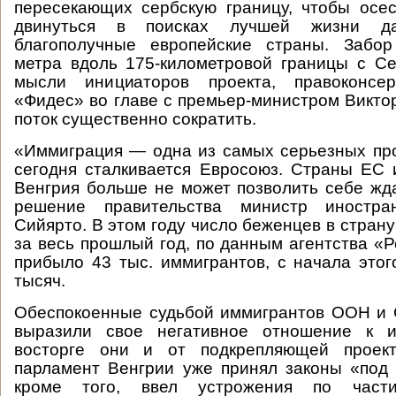
пересекающих сербскую границу, чтобы осе
двинуться в поисках лучшей жизни д
благополучные европейские страны. Забо
метра вдоль 175-километровой границы с С
мысли инициаторов проекта, правоконсер
«Фидес» во главе с премьер-министром Викто
поток существенно сократить.
«Иммиграция — одна из самых серьезных пр
сегодня сталкивается Евросоюз. Страны ЕС
Венгрия больше не может позволить себе жд
решение правительства министр иностр
Сийярто. В этом году число беженцев в страну
за весь прошлый год, по данным агентства «Р
прибыло 43 тыс. иммигрантов, с начала это
тысяч.
Обеспокоенные судьбой иммигрантов ООН и 
выразили свое негативное отношение к и
восторге они и от подкрепляющей проект
парламент Венгрии уже принял законы «под 
кроме того, ввел устрожения по части