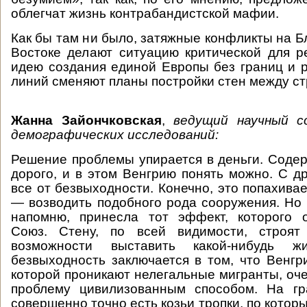
облегчат жизнь контрабандистской мафии.
Как бы там ни было, затяжные конфликты на 
Востоке делают ситуацию критической для р
идею создания единой Европы без границ и 
линий сменяют планы постройки стен между ст
Жанна Зайончковская
,
ведущий научный с
демографических исследований:
Решение проблемы упирается в деньги. Соде
дорого, и в этом Венгрию понять можно. С др
все от безвыходности. Конечно, это попахива
— возводить подобного рода сооружения. Но 
напомню, принесла тот эффект, которого 
Союз. Стену, по всей видимости, строят
возможности выставить какой-нибудь 
безвыходность заключается в том, что Венгр
которой проникают нелегальные мигранты, оч
проблему цивилизованным способом. На г
совершенно точно есть козьи тропки, по кото