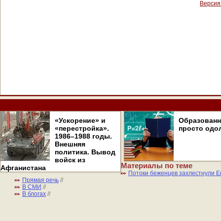
Версия
«Ускорение» и
Образован
«перестройка».
просто одо
1986–1988 годы.
Внешняя
политика. Вывод
войск из
Материалы по теме
Афганистана
Потоки беженцев захлестнули Е
Прямая речь
//
В СМИ
//
В блогах
//