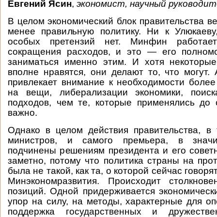
Евгений Ясин
,
экономист, научный руководит
В целом экономический блок правительства ве
менее правильную политику. Ни к Улюкаеву
особых претензий нет. Минфин работае
сокращения расходов, и это — его полном
заниматься именно этим. И хотя некоторы
вполне нравятся, они делают то, что могут. 
привлекает внимание к необходимости более
на вещи, либерализации экономики, поиск
подходов, чем те, которые применялись до
важно.
Однако в целом действия правительства, в
министров, и самого премьера, в значи
подчинены решениям президента и его советн
заметно, потому что политика страны на про
была не такой, как та, о которой сейчас говор
Минэкономразвития. Происходит столкнов
позиций. Одной придерживается экономическ
упор на силу, на методы, характерные для оп
поддержка государственных и дружестве