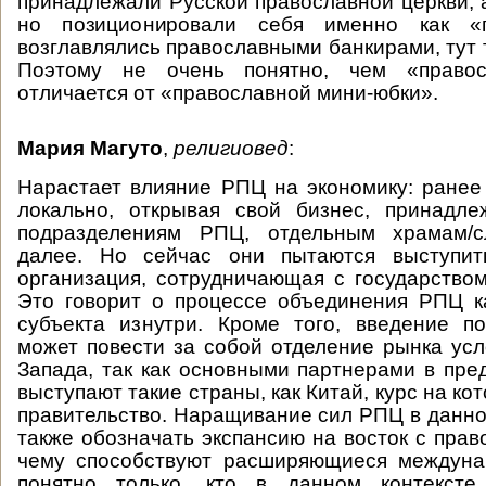
принадлежали Русской православной церкви, а
но позиционировали себя именно как «
возглавлялись православными банкирами, тут т
Поэтому не очень понятно, чем «правос
отличается от «православной мини-юбки».
Мария Магуто
,
религиовед
:
Нарастает влияние РПЦ на экономику: ране
локально, открывая свой бизнес, принадл
подразделениям РПЦ, отдельным храмам/с
далее. Но сейчас они пытаются выступит
организация, сотрудничающая с государством
Это говорит о процессе объединения РПЦ к
субъекта изнутри. Кроме того, введение п
может повести за собой отделение рынка усл
Запада, так как основными партнерами в пр
выступают такие страны, как Китай, курс на к
правительство. Наращивание сил РПЦ в данно
также обозначать экспансию на восток с прав
чему способствуют расширяющиеся междуна
понятно только, кто в данном контексте