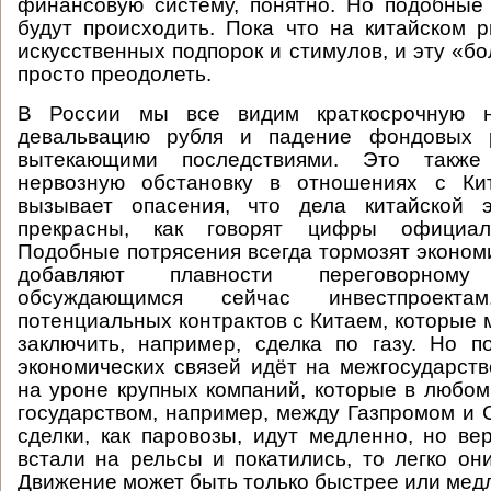
финансовую систему, понятно. Но подобные
будут происходить. Пока что на китайском 
искусственных подпорок и стимулов, и эту «б
просто преодолеть.
В России мы все видим краткосрочную н
девальвацию рубля и падение фондовых 
вытекающими последствиями. Это такж
нервозную обстановку в отношениях с Ки
вызывает опасения, что дела китайской 
прекрасны, как говорят цифры официаль
Подобные потрясения всегда тормозят экономи
добавляют плавности переговорном
обсуждающимся сейчас инвестпроект
потенциальных контрактов с Китаем, которые 
заключить, например, сделка по газу. Но 
экономических связей идёт на межгосударст
на уроне крупных компаний, которые в любом
государством, например, между Газпромом и 
сделки, как паровозы, идут медленно, но ве
встали на рельсы и покатились, то легко они
Движение может быть только быстрее или мед