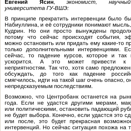
Евгений Ясин
,
экономист, научны
университета ГУ-ВШЭ:
В принципе прекратить интервенции было б
Набиуллина, и её сотрудники понимают мысль,
Кудрин. Но они просто вынуждены продолж
потому что сейчас происходят события, э
можно остановить или придать ему какие-то
только дополнительными интервенциями. Ес
сейчас, то падение курсов, которое и так 
ускорится. А это может привести к
неприятностям. Так что, хотя само предложе
обсуждать, до того как падение росси
смягчилось, идти на такой шаг очень опасно, о
непредсказуемым последствиям.
Возможно, что Центробанк останется на рын
года. Если не удастся другими мерами, ма
или политическими, остановить падающий рубл
не будет выбора. Конечно, если удастся это сд
или после, это будет прекрасная возможно
интервенций. Но сейчас ситуация похожа на т