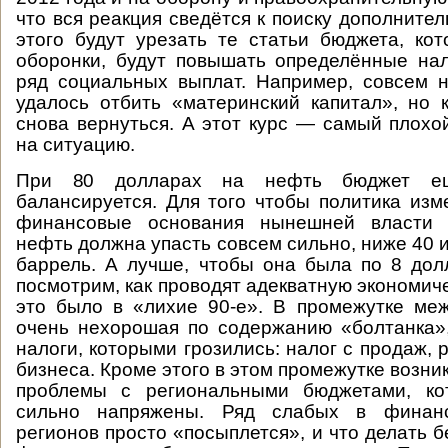
что вся реакция сведётся к поиску дополните
этого будут урезать те статьи бюджета, ко
оборонки, будут повышать определённые нал
ряд социальных выплат. Например, совсем 
удалось отбить «материнский капитал», но 
снова вернуться. А этот курс — самый плохо
на ситуацию.
При 80 долларах на нефть бюджет е
балансируется. Для того чтобы политика изм
финансовые основания нынешней власти 
нефть должна упасть совсем сильно, ниже 40 
баррель. А лучше, чтобы она была по 8 дол
посмотрим, как проводят адекватную экономиче
это было в «лихие 90-е». В промежутке ме
очень нехорошая по содержанию «болтанка»,
налоги, которыми грозились: налог с продаж,
бизнеса. Кроме этого в этом промежутке возн
проблемы с региональными бюджетами, ко
сильно напряжены. Ряд слабых в финан
регионов просто «посыплется», и что делать 