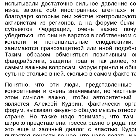
испытывали достаточно сильное давление с
из-за закона «об иностранных агентах» и
благодаря которым они жёстче контролируют
активистам из регионов, а на форуме были
субъектов Федерации, очень важно почув
убедиться, что они не варятся в собственном со
коллеги и потенциальные сподвижники
занимаются правозащитной или иной подобн
Таким образом обменяться позитивным 
фандрайзинга, защиты прав и так далее, «
самым важным вопросам. Форум принял и об
суть не столько в ней, сколько в самом факте т
Понятно, что эти люди, представленные 
конкретными и очень значимыми, но частны
этом смысле важно, чтобы авторитетный 
является Алексей Кудрин, фактически орг
форум, высказал какую-то общую мысль относи
стране. Но также надо понимать, что там
широко представлена пресса разного рода, по
это еще и заочный диалог с властью. Кудр
пытается донести до нее, что надо делать и 