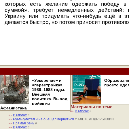
которых есть желание одержать победу в
суммой», требует немедленных действий: 
Украину или придумать что-нибудь ещё в э
делается быстро, но потом приносит противоп
«Ускорение» и
Образован
«перестройка».
просто одо
1986–1988 годы.
Внешняя
политика. Вывод
войск из
Материалы по теме
Афганистана
В блогах
//
В блогах
//
Рубль улетел и не обещал вернуться
// АЛЕКСАНДР РЫКЛИН
Прямая речь
//
В блогах
//