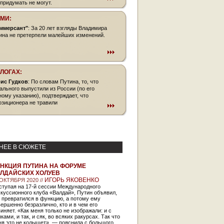
 придумать не могут.
СМИ:
ммерсант"
: За 20 лет взгляды Владимира
ина не претерпели малейших изменений.
БЛОГАХ:
ис Гудков
: По словам Путина, то, что
ального выпустили из России (по его
ному указанию), подтверждает, что
озиционера не травили
НЕЕ В СЮЖЕТЕ
НКЦИЯ ПУТИНА НА ФОРУМЕ
ЛДАЙСКИХ ХОЛУЕВ
ИГОРЬ ЯКОВЕНКО
 ОКТЯБРЯ 2020 //
ступая на 17-й сессии Международного
куссионного клуба «Валдай», Путин объявил,
 превратился в функцию, а потому ему
ершенно безразлично, кто и в чем его
иняет. «Как меня только не изображали: и с
ками, и так, и сяк, во всяких ракурсах. Так что
ня это не колышет», — пояснила с большого