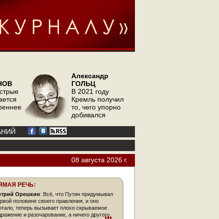
Александр
НОВ
ГОЛЬЦ
острые
В 2021 году
ается
Кремль получил
треннее
то, чего упорно
добивался
АНИЙ
08 августа 2026 г.
ЯМАЯ РЕЧЬ:
трий Орешкин
: Всё, что Путин придумывал
ервой половине своего правления, и оно
отало, теперь вызывает плохо скрываемое
дражение и разочарование, а ничего другого