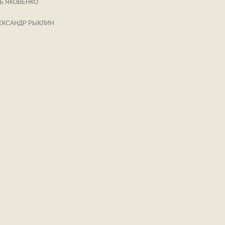
РЬ ЯКОВЕНКО
ЛЕКСАНДР РЫКЛИН
ej.ru, охраняются в соответствии с законодательством РФ, в том числе, об 
проектов, гиперссылка (hyperlink) на ej.ru обязательна.