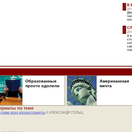
В 
23
Дми
час
опо
СЛ
23
А в
сты
си
са
«н
Образованные
Американская
просто одолели
мечта
ериалы по теме
 главе всех изгоев планеты
// АЛЕКСАНДР ГОЛЬЦ