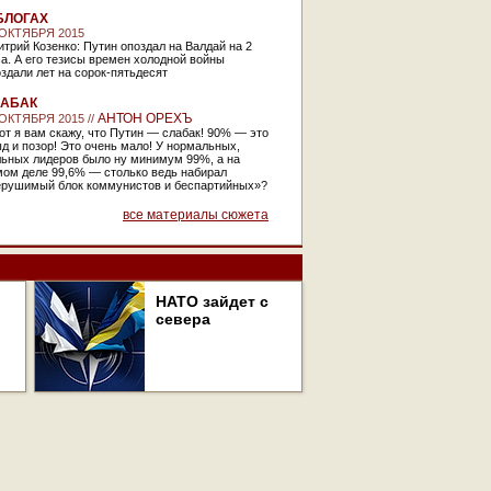
БЛОГАХ
 ОКТЯБРЯ 2015
трий Козенко: Путин опоздал на Валдай на 2
а. А его тезисы времен холодной войны
здали лет на сорок-пятьдесят
АБАК
АНТОН ОРЕХЪ
 ОКТЯБРЯ 2015 //
от я вам скажу, что Путин — слабак! 90% — это
д и позор! Это очень мало! У нормальных,
льных лидеров было ну минимум 99%, а на
мом деле 99,6% — столько ведь набирал
ерушимый блок коммунистов и беспартийных»?
все материалы сюжета
НАТО зайдет с
севера