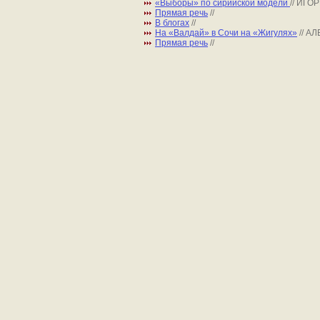
«Выборы» по сирийской модели
// ИГО
Прямая речь
//
В блогах
//
На «Валдай» в Сочи на «Жигулях»
// А
Прямая речь
//
Все права на материалы, находящиеся на сайте 
использовании материалов сайта и сателлитных 
редакция
,
e-mail
,
размещение рекламы
.