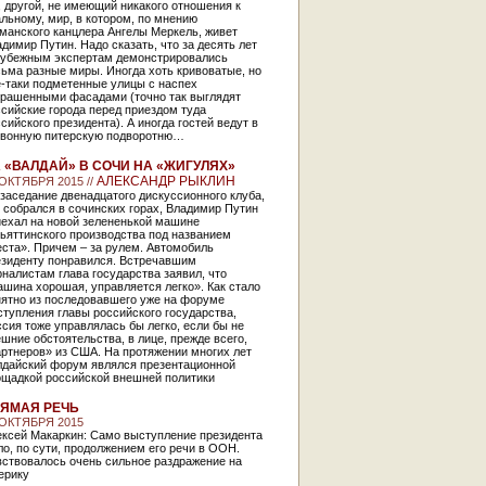
, другой, не имеющий никакого отношения к
льному, мир, в котором, по мнению
манского канцлера Ангелы Меркель, живет
димир Путин. Надо сказать, что за десять лет
рубежным экспертам демонстрировались
ьма разные миры. Иногда хоть кривоватые, но
е-таки подметенные улицы с наспех
крашенными фасадами (точно так выглядят
сийские города перед приездом туда
сийского президента). А иногда гостей ведут в
овонную питерскую подворотню…
 «ВАЛДАЙ» В СОЧИ НА «ЖИГУЛЯХ»
АЛЕКСАНДР РЫКЛИН
 ОКТЯБРЯ 2015 //
заседание двенадцатого дискуссионного клуба,
 собрался в сочинских горах, Владимир Путин
иехал на новой зелененькой машине
ьяттинского производства под названием
ста». Причем – за рулем. Автомобиль
езиденту понравился. Встречавшим
налистам глава государства заявил, что
шина хорошая, управляется легко». Как стало
нятно из последовавшего уже на форуме
тупления главы российского государства,
сия тоже управлялась бы легко, если бы не
шние обстоятельства, в лице, прежде всего,
ртнеров» из США. На протяжении многих лет
лдайский форум являлся презентационной
ощадкой российской внешней политики
ЯМАЯ РЕЧЬ
 ОКТЯБРЯ 2015
ексей Макаркин: Само выступление президента
о, по сути, продолжением его речи в ООН.
вствовалось очень сильное раздражение на
ерику