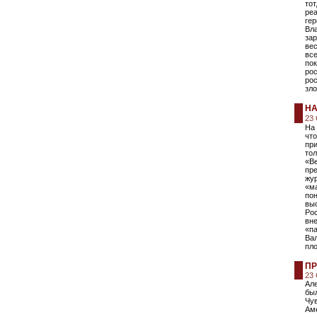
тот
реа
гер
Вла
за
вес
вс
по
рос
рос
зл
НА
23
На 
что
пр
тол
«Ве
пр
жур
«ма
по
выс
Рос
вне
«па
Ва
пл
ПР
23
Ал
был
Чу
Ам