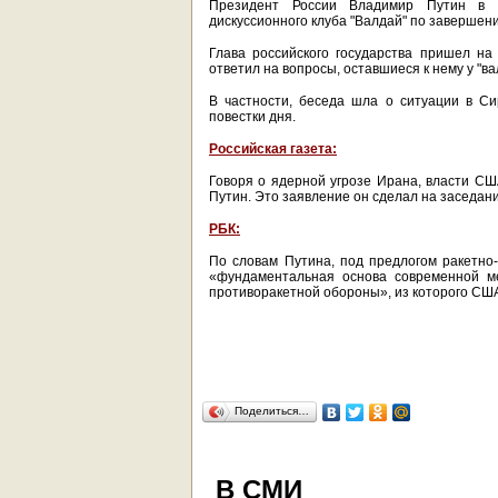
Президент России Владимир Путин в н
дискуссионного клуба "Валдай" по заверше
Глава российского государства пришел на 
ответил на вопросы, оставшиеся к нему у "ва
В частности, беседа шла о ситуации в Си
повестки дня.
Российская газета:
Говоря о ядерной угрозе Ирана, власти С
Путин. Это заявление он сделал на заседан
РБК:
По словам Путина, под предлогом ракетно
«фундаментальная основа современной м
противоракетной обороны», из которого СШ
Поделиться…
В СМИ