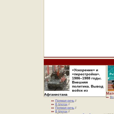
«Ускорение» и
«перестройка».
1986–1988 годы.
Внешняя
политика. Вывод
войск из
Мат
Афганистана
Во
Прямая речь
//
В блогах
//
Прямая речь
//
В блогах
//