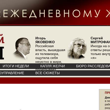
Игорь
Сергей
ЯКОВЕНКО
МИТРОФА
Российская
Иногда на 
власть, вышедшая
ответы реш
из телевизора,
только вну
ощутила себя
«я»
неуютно в мире,
где телевизор
ИТОГИ НЕДЕЛИ
КАПЛЯ ЖЕЛЧИ
БЮРО РАССЛЕДОВ
проигрывает
ОУПРАВЛЕНИЕ
ВСЕ СЮЖЕТЫ
интернету
ПР
Дми
в п
раб
раз