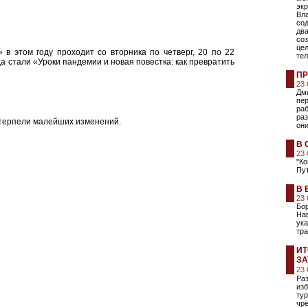
эк
Вл
со
два
соз
цел
в этом году проходит со вторника по четверг, 20 по 22
тел
да стали «Уроки пандемии и новая повестка: как превратить
ПР
23
Дм
пер
ра
раз
етерпели малейших изменений.
они
В 
23
"Ко
Пу
В 
23
Бор
Нав
ука
тр
ИТ
ЗА
23
Раз
изб
тур
чр