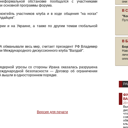
еформальной обстановке пообщался с участниками
они
нии основной программы форума.
В 
коктейль участников клуба и в ходе общения "на ногах"
"Ко
лдайцев".
Пут
рии и на Украине, а также по другим темам глобальной
В 
ША обманывали весь мир, считает президент РФ Владимир
Бор
ии Международного дискуссионного клуба "Валдай".
Нав
лич
опп
-ядерной угрозы со стороны Ирана оказалась разрушена
еждународной безопасности — Договор об ограничении
А вышли в одностороннем порядке.
РА
ФУ
ВА
23
Вы
дис
Версия для печати
что
сов
обв
клы
ме