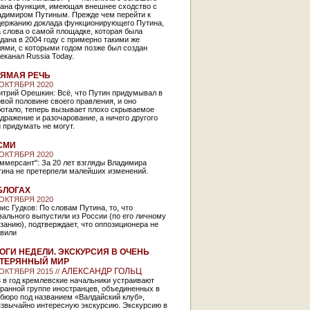
рана функция, имеющая внешнее сходство с
адимиром Путиным. Прежде чем перейти к
держанию доклада функционирующего Путина,
 слова о самой площадке, которая была
дана в 2004 году с примерно такими же
ями, с которыми годом позже был создан
еканал Russia Today.
ЯМАЯ РЕЧЬ
 ОКТЯБРЯ 2020
итрий Орешкин: Всё, что Путин придумывал в
вой половине своего правления, и оно
ботало, теперь вызывает плохо скрываемое
дражение и разочарование, а ничего другого
 придумать не могут.
СМИ
 ОКТЯБРЯ 2020
ммерсант": За 20 лет взгляды Владимира
тина не претерпели малейших изменений.
БЛОГАХ
 ОКТЯБРЯ 2020
ис Гудков: По словам Путина, то, что
ального выпустили из России (по его личному
занию), подтверждает, что оппозиционера не
авили
ОГИ НЕДЕЛИ. ЭКСКУРСИЯ В ОЧЕНЬ
ТЕРЯННЫЙ МИР
АЛЕКСАНДР ГОЛЬЦ
 ОКТЯБРЯ 2015 //
 в год кремлевские начальники устраивают
ранной группе иностранцев, объединенных в
бюро под названием «Валдайский клуб»,
езвычайно интересную экскурсию. Экскурсию в