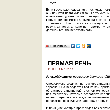
трудно.
Если после расследования и последуют как
они не будут напрямую связаны с этим собы
повышение уровня монополизации отрас
Произошедшее может быть использовано в ин
то изменит. Точно такая же ситуация и 
результат теракта. Конечно, перехват упр
должно быть что перехватывать.
Поделиться…
ПРЯМАЯ РЕЧЬ
23 СЕНТЯБРЯ 2014
Алексей Ходяков
,
профессор биологии (СШ
Специалисты сходятся на том, что западный
заразна. Она передаётся только при прямо
её распространение идёт в основном через
нет госпиталей, которые позволяют изоли
начнёт передаваться воздушно-капельным
неизбежно, но эпидемии наподобие африканс
В принципе мутация произойдёт без всякого 