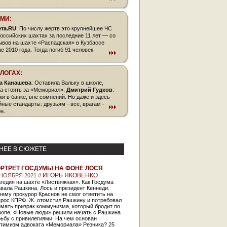
СМИ:
ета.RU
: По числу жертв это крупнейшее ЧС
российских шахтах за последние 11 лет — со
ывов на шахте «Распадская» в Кузбассе
е 2010 года. Тогда погиб 91 человек.
БЛОГАХ:
а Канашева
: Оставила Вальку в школе,
а стоять за «Мемориал».
Дмитрий Гудков
:
ки в банке, вне сомнений. Но даже и здесь
йные стандарты: друзьям - все, врагам -
н.
НЕЕ В СЮЖЕТЕ
РТРЕТ ГОСДУМЫ НА ФОНЕ ЛОСЯ
ИГОРЬ ЯКОВЕНКО
 НОЯБРЯ 2021 //
гедия на шахте «Листвяжная». Как Госдума
вала Рашкина. Лось и президент Кеннеди.
ему прокурор Краснов не смог ответить на
прос КПРФ. Ж. отомстил Рашкину и потребовал
мать призрак коммунизма, который бродит по
ропе. «Новые люди» решили начать с Рашкина
ьбу с привилегиями. На чем основан
птимизм адвоката «Мемориала» Резника? 25