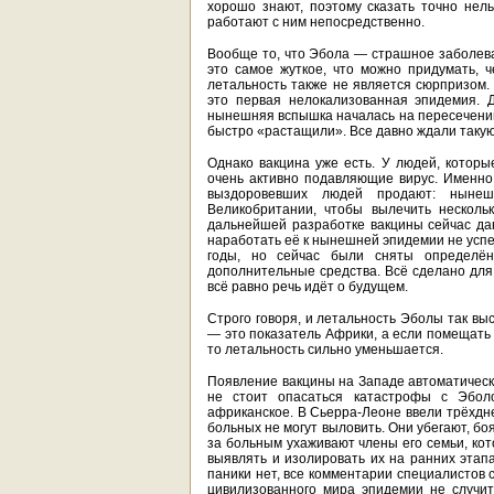
хорошо знают, поэтому сказать точно нель
работают с ним непосредственно.
Вообще то, что Эбола — страшное заболева
это самое жуткое, что можно придумать, 
летальность также не является сюрпризом.
это первая нелокализованная эпидемия. Д
нынешняя вспышка началась на пересечении 
быстро «растащили». Все давно ждали такую
Однако вакцина уже есть. У людей, которые
очень активно подавляющие вирус. Именно 
выздоровевших людей продают: нынеш
Великобритании, чтобы вылечить несколь
дальнейшей разработке вакцины сейчас дан
наработать её к нынешней эпидемии не успе
годы, но сейчас были сняты определён
дополнительные средства. Всё сделано для 
всё равно речь идёт о будущем.
Строго говоря, и летальность Эболы так вы
— это показатель Африки, а если помещать 
то летальность сильно уменьшается.
Появление вакцины на Западе автоматически
не стоит опасаться катастрофы с Эболо
африканское. В Сьерра-Леоне ввели трёхдне
больных не могут выловить. Они убегают, боя
за больным ухаживают члены его семьи, ко
выявлять и изолировать их на ранних этап
паники нет, все комментарии специалистов с
цивилизованного мира эпидемии не случи