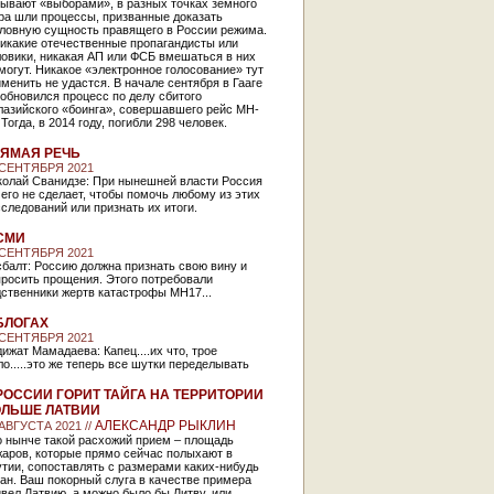
зывают «выборами», в разных точках земного
ра шли процессы, призванные доказать
оловную сущность правящего в России режима.
никакие отечественные пропагандисты или
овики, никакая АП или ФСБ вмешаться в них
могут. Никакое «электронное голосование» тут
менить не удастся. В начале сентября в Гааге
обновился процесс по делу сбитого
лазийского «боинга», совершавшего рейс MH-
 Тогда, в 2014 году, погибли 298 человек.
ЯМАЯ РЕЧЬ
 СЕНТЯБРЯ 2021
колай Сванидзе: При нынешней власти Россия
его не сделает, чтобы помочь любому из этих
следований или признать их итоги.
СМИ
 СЕНТЯБРЯ 2021
балт: Россию должна признать свою вину и
просить прощения. Этого потребовали
ственники жертв катастрофы МН17...
БЛОГАХ
 СЕНТЯБРЯ 2021
ижат Мамадаева: Капец....их что, трое
о.....это же теперь все шутки переделывать
РОССИИ ГОРИТ ТАЙГА НА ТЕРРИТОРИИ
ЛЬШЕ ЛАТВИИ
АЛЕКСАНДР РЫКЛИН
 АВГУСТА 2021 //
о нынче такой расхожий прием – площадь
жаров, которые прямо сейчас полыхают в
тии, сопоставлять с размерами каких-нибудь
ан. Ваш покорный слуга в качестве примера
вел Латвию, а можно было бы Литву, или