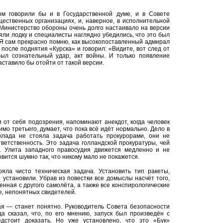
ом говорили бы и в Государственной думе, и в Совете
щественных организациях, и, наверное, в исполнительной
 Министерство обороны очень долго настаивало на версии
няли лодку и специалисты наглядно убедились, что это был
. Я сам прекрасно помню, как высокопоставленный адмирал
после поднятия «Курска» и говорил: «Видите, вот след от
 был сознательный удар, акт войны. И только появление
ставило бы отойти от такой версии.
и от себя подозрения, напоминают анекдот, когда человек
мо третьего, думает, что пока всё идёт нормально. Дело в
оклада не стояла задача работать прокурорами, они не
ветственность. Это задача голландской прокуратуры, чей
. Улита западного правосудия движется медленно и не
новится шумно так, что никому мало не покажется.
яла чисто техническая задача. Установить тип ракеты,
 установили. Убрав из повестки все домыслы насчёт того,
енная с другого самолёта, а также все конспирологические
е, непонятных свидетелей.
кая — станет понятно. Руководитель Совета безопасности
а сказал, что, по его мнению, запуск был произведён с
дстоит доказать. Но уже установлено, что это «Бук»