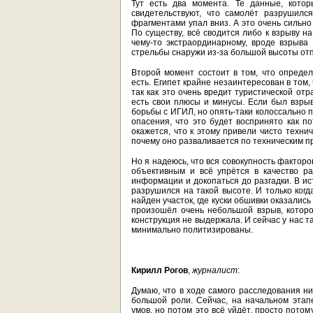
Тут есть два момента. Те данные, котор
свидетельствуют, что самолёт разрушилс
фрагментами упал вниз. А это очень сильно
По существу, всё сводится либо к взрыву н
чему-то экстраординарному, вроде взрыва 
стрельбы снаружи из-за большой высоты отп
Второй момент состоит в том, что определ
есть. Египет крайне незаинтересован в том
так как это очень вредит туристической отр
есть свои плюсы и минусы. Если был взрыв
борьбы с ИГИЛ, но опять-таки колоссально п
опасения, что это будет воспринято как п
окажется, что к этому привели чисто техни
почему оно разваливается по техническим п
Но я надеюсь, что вся совокупность факторо
объективным и всё упрётся в качество р
информации и докопаться до разгадки. В ис
разрушился на такой высоте. И только когд
найден участок, где куски обшивки оказались 
произошёл очень небольшой взрыв, которог
конструкция не выдержала. И сейчас у нас т
минимально политизированы.
Кирилл Рогов
,
журналист
:
Думаю, что в ходе самого расследования ни
большой роли. Сейчас, на начальном этап
умов, но потом это всё уйдёт, просто пото