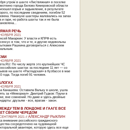
бря утром в шахте «Листвяжная» в поселке
амотеино города Белово Кемеровской области
изошел взрыв и задымление, в результате
орого, по последним сведениям, погибли 52
ловека. Накануне шахтеры жаловались на запах
а и гари, но работа шахты так и не была
ановлена...
ЯМАЯ РЕЧЬ
 НОЯБРЯ 2021
ксей Макаркин: У власти и КПРФ есть
сенсус в том, что и те, и другие недовольны
пытками Рашкина договориться с Алексеем
вальным.
СМИ
 НОЯБРЯ 2021
ета.RU: По числу жертв это крупнейшее ЧС
российских шахтах за последние 11 лет — со
ывов на шахте «Распадская» в Кузбассе в мае
0 года. Тогда погиб 91 человек.
БЛОГАХ
 НОЯБРЯ 2021
за Канашева: Оставила Вальку в школе, ушла
ять за «Мемориал». Дмитрий Гудков: Пауки в
ке, вне сомнений. Но даже и здесь двойные
ндарты: друзьям - все, врагам - закон.
МЕЖДУ ТЕМ В ЛОНДОНЕ И ГААГЕ ВСЕ
ЕТ СВОИМ ЧЕРЕДОМ
АЛЕКСАНДР РЫКЛИН
 СЕНТЯБРЯ 2021 //
а внимание российского гражданского
щества сосредоточено на чудовищной
кторальной авантюре, которую здесь все еще