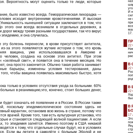
на
зя. Вероятность могут оценить только те люди, которые
ша
уг
И 
ние, было известно всегда. Геморрагическая лихорадка —
сил
человек исходит внутренними кровотечениями. И высокая
не 
при
 Уникальность нынешней ситуации заключается в том, что
воз
о этого они всегда возникали в отдельных деревнях, а
ма
дорог между тремя разными государствами, так что вирус
17.
 эпидемию, и она случилась.
ПР
 эту болезнь перенесли, в крови присутствует антитела,
22
из-за этого появляются жуткие истории о том, что кровь
Ни
няя вакцина, уже использовавшаяся в Америке и
нич
рас
ко человек, создана на основе этих антител. При этом
 «зелёный свет», и появится она в течение месяцев. Но
В 
ют, она просто закончится. Обычно такая работа занимает
22
ные барьеры, изменены условия тестирования, даны
Рос
того, чтобы вакцина появилась максимально быстро, хотя
по
род
сока только в условиях отсутствия ухода за больными. 60%
В 
больных в реанимацию,что, конечно, стоит больших денег,
22
Хад
был
 будет означать её появление и в России. В России также
В 
й, поскольку эпидемиологическое состояние здесь не
БО
вный карантин, остановив всю жизнь в стране, потому что
17
тся врачей. Кроме того, там есть культурная установка, что
Эт
торые и становятся следующей волной пациентами. А если
по
ах, то эпидемия загнётся. Именно поэтому в США никакой
Яку
водятся к тому, что отдельные случаи будут, но в условиях
стр
тся. Если вы летите в самолёте с больным Эболой и не
при