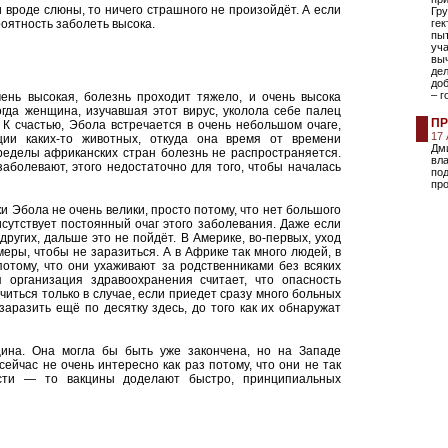
вроде слюны, то ничего страшного не произойдёт. А если
Гру
роятность заболеть высока.
гек
пы
уча
выч
дел
доб
– г
ень высокая, болезнь проходит тяжело, и очень высока
огда женщина, изучавшая этот вирус, уколола себе палец
ПР
 К счастью, Эбола встречается в очень небольшом очаге,
17
ции каких-то животных, откуда она время от времени
Дм
пределы африканских стран болезнь не распространяется.
вла
аболевают, этого недостаточно для того, чтобы началась
под
про
и Эбола не очень велики, просто потому, что нет большого
исутствует постоянный очаг этого заболевания. Даже если
других, дальше это не пойдёт. В Америке, во-первых, уход
меры, чтобы не заразиться. А в Африке так много людей, в
отому, что они ухаживают за родственниками без всяких
я организация здравоохранения считает, что опасность
читься только в случае, если приедет сразу много больных
аразить ещё по десятку здесь, до того как их обнаружат
цина. Она могла бы быть уже закончена, но на Западе
сейчас не очень интересно как раз потому, что они не так
ости — то вакцины доделают быстро, принципиальных