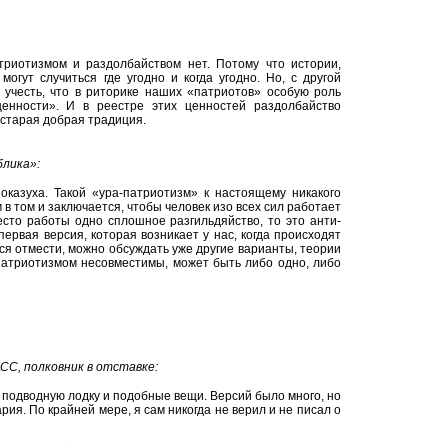
триотизмом и раздолбайством нет. Потому что истории,
огут случиться где угодно и когда угодно. Но, с другой
и учесть, что в риторике наших «патриотов» особую роль
енности». И в реестре этих ценностей раздолбайство
 старая добрая традиция.
лика»:
оказуха. Такой «ура-патриотизм» к настоящему никакого
в том и заключается, чтобы человек изо всех сил работает
есто работы одно сплошное разгильдяйство, то это анти-
ервая версия, которая возникает у нас, когда происходят
тся отмести, можно обсуждать уже другие варианты, теории
 патриотизмом несовместимы, может быть либо одно, либо
СС, полковник в отставке:
ю подводную лодку и подобные вещи. Версий было много, но
ария. По крайней мере, я сам никогда не верил и не писал о