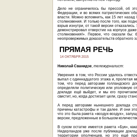
Дело не ограничилось бы прессой, об эт
Федерации, и во всяких патриотических об
власти. Можно вспомнить, как 15 лет назад
столкновения. И только после того, как под
взрыв изнутри, от такой версии отказались
демонстрировал отверстие на корпусе даже 
столкновения!». Первое, что сказали бы:
неопровержимых доказательств обратного за
ПРЯМАЯ РЕЧЬ
14 ОКТЯБРЯ 2015
Николай Сванидзе
,
тележурналист
:
Уверения в том, что России удалось отвест
выпал с одиннадцатого этажа и, пролетая ми
том, что перед авторами голландского д
определяли политическую или уголовную от
докладе ещё выйдет, и мы его прочитаем
свистит, но, когда достигает цели, сразу ста
А перед авторами нынешнего доклада сто
причины катастрофы и так далее. И они это
что это была ракета «воздух-воздух», запущ
версии, предложенные в большом количеств
В сухом остатке имеется ракета «Бук», ка
Нидерландов уже после публикации доклад
территории ополченцев, но это ещё пре