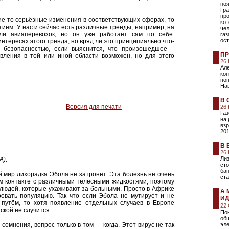
ноя
Гр
про
ие-то серьёзные изменения в соответствующих сферах, то
кот
тием. У нас и сейчас есть различные тренды, например, на
че
ли авиаперевозок, но он уже работает сам по себе.
газ
ост
тересах этого тренда, но вряд ли это принципиально что-
с безопасностью, если выяснится, что произошедшее –
ПР
авления в той или иной области возможен, но для этого
26
Але
кон
по
На
В 
Версия для печати
26
Газ
на 
взр
201
В 
26
Ли
А)
:
сто
бан
 мир лихорадка Эбола не затронет. Эта болезнь не очень
ста
м контакте с различными телесными жидкостями, поэтому
 людей, которые ухаживают за больными. Просто в Африке
А 
ровать популяцию. Так что если Эбола не мутирует и не
ИД
 путём, то хотя появление отдельных случаев в Европе
22
кой не случится.
Пок
об
сомнения, вопрос только в том — когда. Этот вирус не так
эле