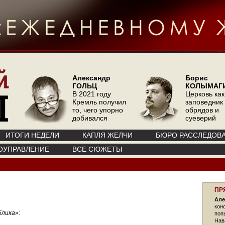
Александр
Борис
ГОЛЬЦ
КОЛЫМАГ
В 2021 году
Церковь как
Кремль получил
заповедник
то, чего упорно
обрядов и
добивался
суеверий
ИТОГИ НЕДЕЛИ
КАПЛЯ ЖЕЛЧИ
БЮРО РАССЛЕДОВ
ОУПРАВЛЕНИЕ
ВСЕ СЮЖЕТЫ
ПР
Але
кон
лика»:
поп
Нав