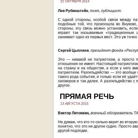
22 ОКТЯБРЯ 2014
Лев Рубинштейн
,
поэт, публицист:
С одной стороны, особой связи между па
подобные той, что произошла во Внуково, м
стороны, эту связь можно установить, есл
играют так называемые «традиционные ц
занимает одно из первых мест. Это уж точно
Сергей Цыпляев
,
президент фонда «Респуб
Это — никакой не патриотизм, а просто п
отношения не имеет. Настоящий патриотизм 
на страну и на обществе, а если у него вм
патриотизм. Разгильдяйство — это вообще п
такого рода события, и только если её удаё
заговоров и так далее. А разгильдяйство с
другое.
ПРЯМАЯ РЕЧЬ
13 АВГУСТА 2015
Виктор Литовкин
,
военный обозреватель ТА
Не думаю, что кто-то сильно верит во втору
понятно, что это не другое судно. Просто ав
другой подлодке.