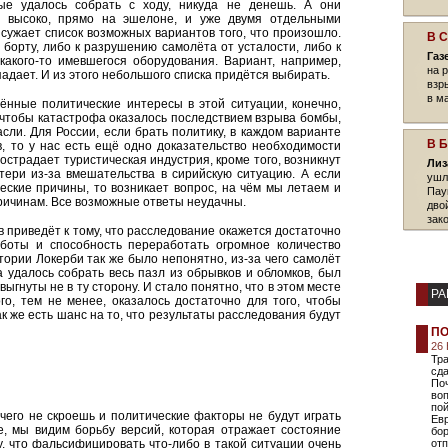
ые удалось собрать с ходу, никуда не денешь. А они
я высоко, прямо на эшелоне, и уже двумя отдельными
 сужает список возможных вариантов того, что произошло.
В 
а борту, либо к разрушению самолёта от усталости, либо к
Газ
какого-то имевшегося оборудования. Вариант, например,
на 
адает. И из этого небольшого списка придётся выбирать.
взр
в ма
ённые политические интересы в этой ситуации, конечно,
, чтобы катастрофа оказалось последствием взрыва бомбы,
асли. Для России, если брать политику, в каждом варианте
В 
, то у нас есть ещё одно доказательство необходимости
острадает туристическая индустрия, кроме того, возникнут
Лиз
отери из-за вмешательства в сирийскую ситуацию. А если
ушл
ческие причины, то возникает вопрос, на чём мы летаем и
Пау
ричинам. Все возможные ответы неудачны.
дво
зако
в приведёт к тому, что расследование окажется достаточно
аботы и способность переработать огромное количество
тории Локерби так же было непонятно, из-за чего самолёт
а удалось собрать весь пазл из обрывков и обломков, был
выгнуты не в ту сторону. И стало понятно, что в этом месте
РА
о, тем не менее, оказалось достаточно для того, чтобы
ак же есть шанс на то, что результаты расследования будут
ПО
26
Тра
сда
Поч
во
пой
чего не скроешь и политические факторы не будут играть
Ев
е, мы видим борьбу версий, которая отражает состояние
бор
му, что фальсифицировать что-либо в такой ситуации очень
от