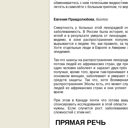
обмениваетесь с ним телесными жидкостями 
лететь в самолёте с больным гриппом, то ве
Евгения Правдолюбова
,
биолог:
Смертность у больных этой лихорадкой оч
заболеваемость. В России была история, к
иглой и в результате умерла от лихорадки.
видимо, в зоне распространения популя
вырывается к людям. Но, как правило, за 
Хотя отдельные люди в Европе и Америки з
эпидемия.
Так что шансы на распространение лихорадк
потока людей из африканских стран, где пр
один человек заболеет и заразит двух-трёх 
получше, кроме того, врачи там принимают 
основном женщин, заболевают и умирают п
средств защиты. Так что, хотя Всемирна
распространения Эболы есть, это может слу
людей из африканских стран и они успеют з
врачи.
При этом в Канаде почти что готова вак
спонсировать исследования в этой области 
нужны. Если случится рост заболеваем
сложностей с этим нет.
ПРЯМАЯ РЕЧЬ