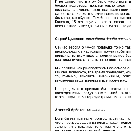
И не думаю, что в этом было много полити
боевой подготовки действительно ходят,
подлодки с американской под названием 
существование, хотя столкновение не могло
большая, как «Курск». Тем более невозможно
Конечно, 15 лет спустя сложно говорить, 
неизвестность, всегда появляются разные до
Сергей Цыпляев
,
президент фонда развити
Сейчас версия о чужой подлодке точно так
происходящих в настоящий момент событий.
привычки во всём видеть происки врагов бы
раз, когда нужно отвечать на неприятные во
Мы помним, как руководитель Роскосмоса об
как она, почему-то, всё время пропадает, к
то, конечно, виноваты американцы, опя
вековечная вещь: виноваты все, кроме нас.
Но вряд ли это привело бы к каким-то п
последствиями продуктовых санкций, так чт
версия звучала бы гораздо громче, более от
Алексей Арбатов
,
политолог
:
Если бы эта трагедия произошла сейчас, то
что в произошедшем виновата чужая подвод
заявления в парламенте о том, что это н
потопили, выпустив по ней торпеду.