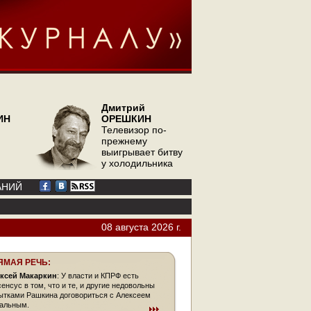
Дмитрий
ИН
ОРЕШКИН
Телевизор по-
прежнему
выигрывает битву
у холодильника
АНИЙ
08 августа 2026 г.
ЯМАЯ РЕЧЬ:
ксей Макаркин
: У власти и КПРФ есть
сенсус в том, что и те, и другие недовольны
ытками Рашкина договориться с Алексеем
альным.