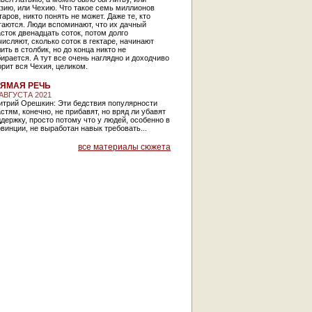
зию, или Чехию. Что такое семь миллионов
таров, никто понять не может. Даже те, кто
таются. Люди вспоминают, что их дачный
сток двенадцать соток, потом долго
исляют, сколько соток в гектаре, начинают
ить в столбик, но до конца никто не
ирается. А тут все очень наглядно и доходчиво
орит вся Чехия, целиком.
ЯМАЯ РЕЧЬ
 АВГУСТА 2021
итрий Орешкин: Эти бедствия популярности
стям, конечно, не прибавят, но вряд ли убавят
держку, просто потому что у людей, особенно в
винции, не выработан навык требовать...
все материалы сюжета