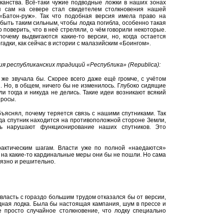
канства. Всё-таки чужие подводные ложки в наших зонах
 я сам на севере стал свидетелем столкновения нашей
«Батон-руж». Так что подобная версия имела право на
 быть таким сильным, чтобы лодка погибла, особенно такая
 поверить, что в неё стреляли, о чём говорили некоторые.
почему выдвигаются какие-то версии, но, когда остается
гадки, как сейчас в истории с малазийским «Боингом».
я республиканских традиций «Республика» (
Republica
):
 же звучала бы. Скорее всего даже ещё громче, с учётом
 Но, в общем, ничего бы не изменилось. Глубоко сидящие
ли тогда и никуда не делись. Такие идеи возникают всякий
просы.
ъяснял, почему теряется связь с нашими спутниками. Так
огда спутник находится на противоположной стороне Земли,
ть нарушают функционирование наших спутников. Это
рактическим шагам. Власти уже по полной «наедаются»
о на какие-то кардинальные меры они бы не пошли. Но сама
вязно и решительно.
 власть с гораздо большим трудом отказался бы от версии,
ная лодка. Была бы настоящая кампания, шум в прессе и
е просто случайное столкновение, что лодку специально