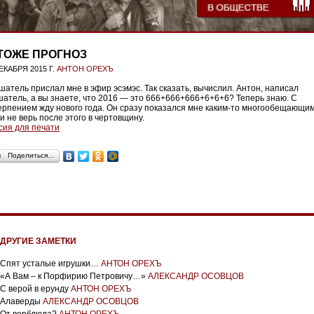
ТОЖЕ ПРОГНОЗ
ЕКАБРЯ 2015 Г.
АНТОН ОРЕХЪ
шатель прислал мне в эфир эсэмэс. Так сказать, вычислил. Антон, написал
шатель, а вы знаете, что 2016 — это 666+666+666+6+6+6? Теперь знаю. С
ерпением жду нового года. Он сразу показался мне каким-то многообещающим
и не верь после этого в чертовщину.
сия для печати
Поделиться…
ДРУГИЕ ЗАМЕТКИ
Спят усталые игрушки…
АНТОН ОРЕХЪ
«А Вам – к Порфирию Петровичу…»
АЛЕКСАНДР ОСОВЦОВ
С верой в ерунду
АНТОН ОРЕХЪ
Алаверды
АЛЕКСАНДР ОСОВЦОВ