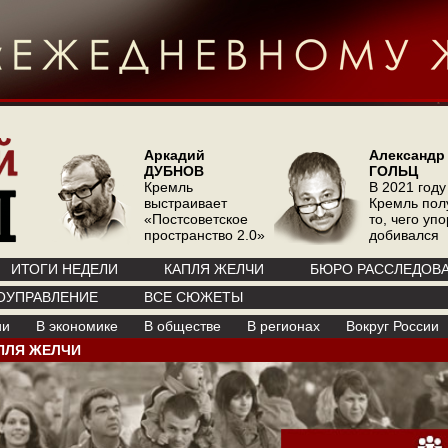
Аркадий
Александр
ДУБНОВ
ГОЛЬЦ
Кремль
В 2021 году
выстраивает
Кремль пол
«Постсоветское
то, чего уп
пространство 2.0»
добивался
ИТОГИ НЕДЕЛИ
КАПЛЯ ЖЕЛЧИ
БЮРО РАССЛЕДОВ
ОУПРАВЛЕНИЕ
ВСЕ СЮЖЕТЫ
ии
В экономике
В обществе
В регионах
Вокруг России
ПЛЯ ЖЕЛЧИ