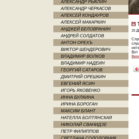
АЛЕКСАНДР РЫКЛИН
АЛЕКСАНДР ЧЕРКАСОВ
АЛЕКСЕЙ КОНДАУРОВ
АЛЕКСЕЙ МАКАРКИН
АНДЖЕЙ БЕЛОВРАНИН
25 Д
АНДРЕЙ СОЛДАТОВ
Слу
АНТОН ОРЕХЪ
слу
нет
ВИКТОР ШЕНДЕРОВИЧ
Вот 
ВЛАДИМИР ВОЛКОВ
Вер
ВЛАДИМИР НАДЕИН
ГЕОРГИЙ САТАРОВ
ДМИТРИЙ ОРЕШКИН
ЕВГЕНИЙ ЯСИН
ИГОРЬ ЯКОВЕНКО
ИННА БУЛКИНА
ИРИНА БОРОГАН
МАКСИМ БЛАНТ
НАТЕЛЛА БОЛТЯНСКАЯ
НИКОЛАЙ СВАНИДЗЕ
ПЕТР ФИЛИППОВ
СВЕТЛАНА СОЛОДОВНИК