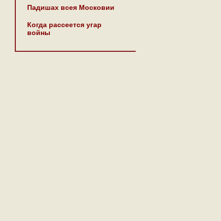
Падишах всея Московии
Когда рассеется угар
войны