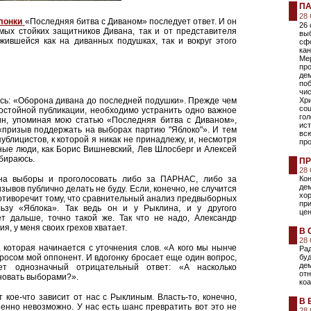
ПА
28
лонки
«Последняя битва с Диваном» последует ответ. И он
26
мых стойких защитников Дивана, так и от представителя
выб
жившейся как на диванных подушках, так и вокруг этого
сф
кан
Ме
про
де
поб
чи
сь: «Оборона дивана до последней подушки». Прежде чем
Хри
соц
остойной публикации, необходимо устранить одно важное
гол
ин, упоминая мою статью «Последняя битва с Диваном»,
ист
призыв поддержать на выборах партию "Яблоко"». И тем
всю
ублицистов, к которой я никак не принадлежу, и, несмотря
про
ьные люди, как Борис Вишневский, Лев Шлосберг и Алексей
бираюсь.
ПР
28
на выборы и проголосовать либо за ПАРНАС, либо за
Кон
дем
изывов публично делать не буду. Если, конечно, не случится
хор
отиворечит тому, что сравнительный анализ предвыборных
пр
ьзу «Яблока». Так ведь он и у Рыклина, и у другого
це
ет дальше, точно такой же. Так что не надо, Александр
, у меня своих грехов хватает.
В 
28
 которая начинается с уточнения слов. «А кого мы нынче
Рад
осом мой оппонент. И вдогонку бросает еще один вопрос,
бу
дем
ает однозначный отрицательный ответ: «А насколько
от
новать выборами?».
ко
т кое-что зависит от нас с Рыклиным. Власть-то, конечно,
В 
енно невозможно. У нас есть шанс превратить вот это не
28