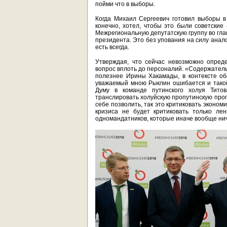
пойми что в выборы.
Когда Михаил Сергеевич готовил выборы 
конечно, хотел, чтобы это были советски
Межрегиональную депутатскую группу во гла
президента. Это без упования на силу анал
есть всегда.
Утверждая, что сейчас невозможно опреде
вопрос вплоть до персоналий. «Содержатель
полезнее Ирины Хакамады, в контексте об
уважаемый мною Рыклин ошибается и такой 
Думу в команде путинского холуя Тито
транслировать холуйскую пропутинскую прог
себе позволить, так это критиковать эконом
кризиса не будет критиковать только ле
одномандатников, которые иначе вообще нич