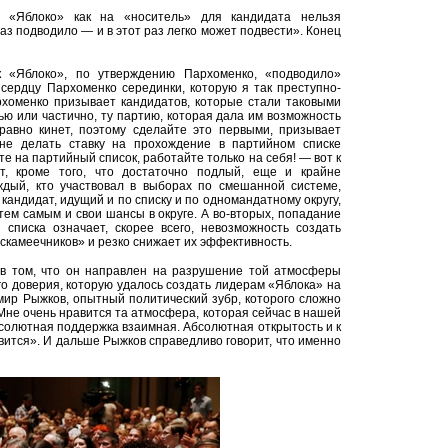
 «Яблоко» как на «носитель» для кандидата нельзя
аз подводило — и в этот раз легко может подвести». Конец
к «Яблоко», по утверждению Пархоменко, «подводило»
 сердцу Пархоменко серединки, которую я так преступно-
рхоменко призывает кандидатов, которые стали таковыми
тью или частично, ту партию, которая дала им возможность
 равно кинет, поэтому сделайте это первыми, призывает
не делать ставку на прохождение в партийном списке
те на партийный список, работайте только на себя! — вот к
т, кроме того, что достаточно подлый, еще и крайне
аждый, кто участвовал в выборах по смешанной системе,
 кандидат, идущий и по списку и по одномандатному округу,
тем самым и свои шансы в округе. А во-вторых, попадание
 списка означает, скорее всего, невозможность создать
ескамеечников» и резко снижает их эффективность.
 в том, что он направлен на разрушение той атмосферы
о доверия, которую удалось создать лидерам «Яблока» на
мир Рыжков, опытный политический зубр, которого сложно
Мне очень нравится та атмосфера, которая сейчас в нашей
солютная поддержка взаимная. Абсолютная открытость и к
авится». И дальше Рыжков справедливо говорит, что именно