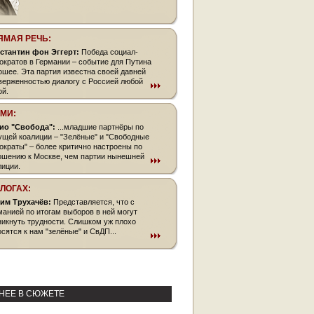
ЯМАЯ РЕЧЬ:
стантин фон Эггерт:
Победа социал-
ократов в Германии – событие для Путина
ошее. Эта партия известна своей давней
верженностью диалогу с Россией любой
ой.
СМИ:
ио "Свобода":
...младшие партнёры по
ущей коалиции – "Зелёные" и "Свободные
ократы" – более критично настроены по
ошению к Москве, чем партии нынешней
лиции.
БЛОГАХ:
им Трухачёв:
Представляется, что с
манией по итогам выборов в ней могут
никнуть трудности. Слишком уж плохо
осятся к нам "зелёные" и СвДП...
НЕЕ В СЮЖЕТЕ