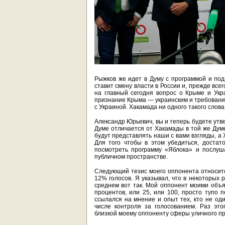
Рыжков же идет в Думу с программой и под
ставит смену власти в России и, прежде вс
на главный сегодня вопрос о Крыме и Укр
признание Крыма — украинским и требован
с Украиной. Хакамада ни одного такого слов
Александр Юрьевич, вы и теперь будете утве
Думе отличается от Хакамады в той же Думе
будут представлять наши с вами взгляды, а
Для того чтобы в этом убедиться, достат
посмотреть программу «Яблока» и послуша
публичном пространстве.
Следующий тезис моего оппонента относитс
12% голосов. Я указывал, что в некоторых 
среднем вот так. Мой оппонент моими объя
процентов, или 25, или 100, просто тупо 
ссылался на мнение и опыт тех, кто не оди
числе контроля за голосованием. Раз это
близкой моему оппоненту сферы уличного пр