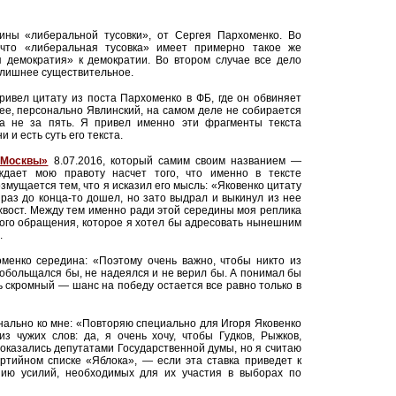
ины «либеральной тусовки», от Сергея Пархоменко. Во
 что «либеральная тусовка» имеет примерно такое же
я демократия» к демократии. Во втором случае все дело
 лишнее существительное.
ривел цитату из поста Пархоменко в ФБ, где он обвиняет
чнее, персонально Явлинский, на самом деле не собирается
а не за пять. Я привел именно эти фрагменты текста
и и есть суть его текста.
 Москвы»
8.07.2016, который самим своим названием —
дает мою правоту насчет того, что именно в тексте
озмущается тем, что я исказил его мысль: «Яковенко цитату
 раз до конца-то дошел, но зато выдрал и выкинул из нее
и хвост. Между тем именно ради этой середины моя реплика
 того обращения, которое я хотел бы адресовать нынешним
.
оменко середина: «Поэтому очень важно, чтобы никто из
обольщался бы, не надеялся и не верил бы. А понимал бы
ь скромный — шанс на победу остается все равно только в
ально ко мне: «Повторяю специально для Игоря Яковенко
з чужих слов: да, я очень хочу, чтобы Гудков, Рыжков,
оказались депутатами Государственной думы, но я считаю
ртийном списке «Яблока», — если эта ставка приведет к
ию усилий, необходимых для их участия в выборах по