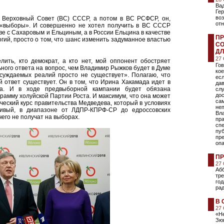
Вад
Гер
воз
в Верховный Совет (ВС) СССР, а потом в ВС РСФСР, он,
отн
е «выборы». И совершенно не хотел получить в ВС СССР
ве с Сахаровым и Ельциным, а в России Ельцина в качестве
ПР
огий, просто о том, что шанс изменить задуманное властью
СО
ДЛ
27
лить, кто демократ, а кто нет, мой оппонент обостряет
Гов
ного ответа на вопрос, чем Владимир Рыжков будет в Думе
кое
суждаемых реалий просто не существует». Полагаю, что
есл
ответ существует. Он в том, что Ирина Хакамада идет в
дав
ва. И в ходе предвыборной кампании будет обязана
слу
дос
рамму холуйской Партии Роста. И максимум, что она может
са
ический курс правительства Медведева, который в условиях
неп
нивый, в диапазоне от ЛДПР-КПРФ-СР до едроссовских
Вл
его не получат на выборах.
пра
сп
пу
пре
оп
ПР
27
Абб
тр
год
ра
В 
27
«Н
Зюг