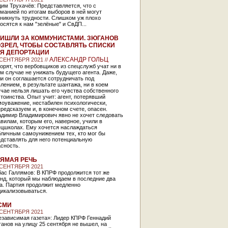
им Трухачёв: Представляется, что с
манией по итогам выборов в ней могут
никнуть трудности. Слишком уж плохо
осятся к нам "зелёные" и СвДП...
ИШЛИ ЗА КОММУНИСТАМИ. ЗЮГАНОВ
ЗРЕЛ, ЧТОБЫ СОСТАВЛЯТЬ СПИСКИ
Я ДЕПОРТАЦИИ
АЛЕКСАНДР ГОЛЬЦ
 СЕНТЯБРЯ 2021 //
орят, что вербовщиков из спецслужб учат ни в
м случае не унижать будущего агента. Даже,
и он соглашается сотрудничать под
лением, в результате шантажа, ни в коем
чае нельзя лишать его чувства собственного
тоинства. Опыт учит: агент, потерявший
моуважение, нестабилен психологически,
редсказуем и, в конечном счете, опасен.
адимир Владимирович явно не хочет следовать
вилам, которым его, наверное, учили в
ецшколах. Ему хочется наслаждаться
бличным самоунижением тех, кто мог бы
дставлять для него потенциальную
асность.
ЯМАЯ РЕЧЬ
 СЕНТЯБРЯ 2021
ас Галлямов: В КПРФ продолжится тот же
енд, который мы наблюдаем в последние два
а. Партия продолжит медленно
дикализовываться.
СМИ
 СЕНТЯБРЯ 2021
езависимая газета»: Лидер КПРФ Геннадий
анов на улицу 25 сентября не вышел, на