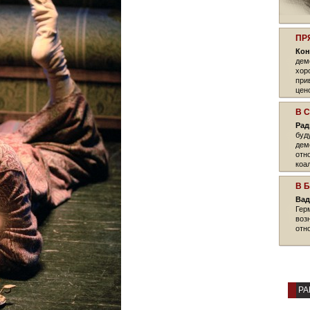
ПР
Кон
дем
хор
при
цен
В 
Рад
буд
дем
отн
коа
В 
Вад
Гер
воз
отн
РА