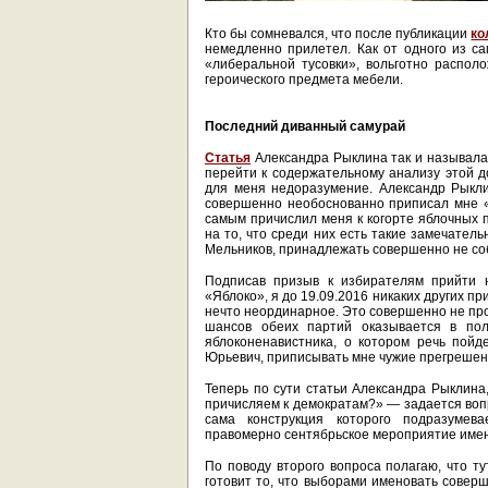
Кто бы сомневался, что после публикации
ко
немедленно прилетел. Как от одного из са
«либеральной тусовки», вольготно располо
героического предмета мебели.
Последний диванный самурай
Статья
Александра Рыклина так и называла
перейти к содержательному анализу этой д
для меня недоразумение. Александр Рыкл
совершенно необоснованно приписал мне «
самым причислил меня к когорте яблочных п
на то, что среди них есть такие замечател
Мельников, принадлежать совершенно не со
Подписав призыв к избирателям прийти 
«Яблоко», я до 19.09.2016 никаких других пр
нечто неординарное. Это совершенно не пр
шансов обеих партий оказывается в пол
яблоконенавистника, о котором речь пойд
Юрьевич, приписывать мне чужие прегрешения
Теперь по сути статьи Александра Рыклина,
причисляем к демократам?» — задается вопр
сама конструкция которого подразумев
правомерно сентябрьское мероприятие име
По поводу второго вопроса полагаю, что ту
готовит то, что выборами именовать соверш