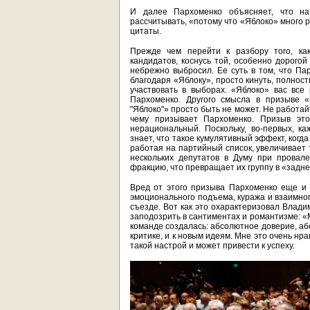
И далее Пархоменко объясняет, что на
рассчитывать, «потому что «Яблоко» много р
цитаты.
Прежде чем перейти к разбору того, ка
кандидатов, коснусь той, особенно дорогой
небрежно выбросил. Ее суть в том, что Па
благодаря «Яблоку», просто кинуть, полнос
участвовать в выборах. «Яблоко» вас все
Пархоменко. Другого смысла в призыве «
"Яблоко"» просто быть не может. Не работай
чему призывает Пархоменко. Призыв это
нерациональный. Поскольку, во-первых, к
знает, что такое кумулятивный эффект, когда
работая на партийный список, увеличивает 
нескольких депутатов в Думу при провале
фракцию, что превращает их группу в «задн
Вред от этого призыва Пархоменко еще и
эмоционального подъема, куража и взаимног
съезде. Вот как это охарактеризовал Влади
заподозрить в сантиментах и романтизме: «
команде создалась: абсолютное доверие, аб
критике, и к новым идеям. Мне это очень нр
такой настрой и может привести к успеху.