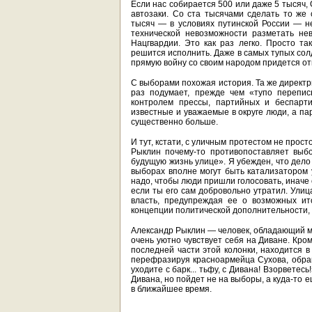
Если нас собирается 500 или даже 5 тысяч,
автозаки. Со ста тысячами сделать то же
тысяч — в условиях путинской России — не
технической невозможности разметать не
Нацгвардии. Это как раз легко. Просто т
решится исполнить. Даже в самых тупых сол
прямую войну со своим народом придется от
С выборами похожая история. Та же директр
раз подумает, прежде чем «тупо перепис
контролем прессы, партийных и беспарт
известные и уважаемые в округе люди, а па
существенно больше.
И тут, кстати, с уличным протестом не прост
Рыклин почему-то противопоставляет выбо
будущую жизнь улице». Я убежден, что дел
выборах вполне могут быть катализатором у
надо, чтобы люди пришли голосовать, иначе с
если ты его сам добровольно утратил. Улиц
власть, предупреждая ее о возможных ит
концепции политической дополнительности, 
Александр Рыклин — человек, обладающий мо
очень уютно чувствует себя на Диване. Кром
последней части этой колонки, находится 
перефразируя красноармейца Сухова, обращ
уходите с барк... тьфу, с Дивана! Взорветесь
Дивана, но пойдет не на выборы, а куда-то
в ближайшее время.