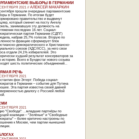
РЛАМЕНТСКИЕ ВЫБОРЫ В ГЕРМАНИИ
АЛЕКСЕЙ МАКАРКИН
 СЕНТЯБРЯ 2021 //
 сентября прошли очередные парламентские
оры в Германии. По итогам будет
ормировано правительство и выдвинут
цлер, который сменит на посту Ангелу
ркель, занимавшую эту должность на
тяжении последних 16 лет. Социал-
мократическая партия Германии (СДПГ)
едила, набрав 25,7% голосов. Вторую по
сленности фракцию сформирует блок
стианско-демократического и Христианско-
иального союзов (ХДС/ХСС), за него свои
оса отдали 24,1% избирателей. Это
орически худший результат консерваторов за
 историю. Всего в Бундестаг нового созыва
ходят шесть политических объединений...
ЯМАЯ РЕЧЬ
 СЕНТЯБРЯ 2021
стантин фон Эггерт: Победа социал-
ократов в Германии – событие для Путина
ошее. Эта партия известна своей давней
иверженностью диалогу с Россией любой
ной.
СМИ
 СЕНТЯБРЯ 2021
ио "Свобода": ...младшие партнёры по
дущей коалиции – "Зелёные" и "Свободные
ократы" – более критично настроены по
ношению к Москве, чем партии нынешней
алиции.
БЛОГАХ
 СЕНТЯБРЯ 2021