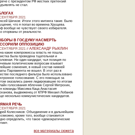
рече с президентом РФ жестких претензий
дъявлять не стал.
БЛОГАХ
 СЕНТЯБРЯ 2021
ксей Шичков: Итоги этого митинга такие. Было
ущение, что я попал во времена Хрущева.
ф вообще не чувствует своего избирателя.
о оторваны от реальности.
БОРЫ В ГОСДУМУ НАСМЕРТЬ
АССОРИЛИ ОППОЗИЦИЮ
АЛЕКСАНДР РЫКЛИН
 СЕНТЯБРЯ 2021 //
на какие компромиссы власть не пошла.
чистка была проведена тщательная и
оловная. Ни один кандидат, чья позиция по
ючевым политическим вопросам взывает
лейшие сомнения, в новый состав нижней
аты Парламента не вошел. В этот раз в
честве последнего фильтра было использовано
ктронное голосование. С его помощью за
ртом оказались ранее лидировавшие по итогам
лайн голосования яблочник Сергей Митрохин,
ен команды Максима Каца Анастасия
юханова, выдвиженец от КПРФ Михаил Лобанов
ще несколько коммунистических кандидатов.
ЯМАЯ РЕЧЬ
 СЕНТЯБРЯ 2021
дрей Колесников: Объединение и в дальнейшем
озможно, кроме того, вообще становится
дно определить, что такое «демократические
тии».
все материалы сюжета