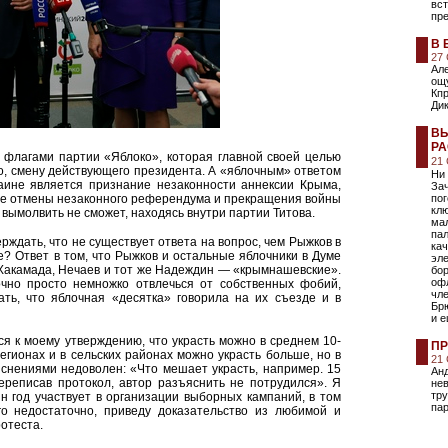
вст
пре
В 
27
Але
ощ
Кпр
Дик
ВЫ
Р
 флагами партии «Яблоко», которая главной своей целью
21
его, смену действующего президента. А «яблочным» ответом
Ни 
аине является признание незаконности аннексии Крыма,
За
ие отмены незаконного референдума и прекращения войны
пог
кл
а вымолвить не сможет, находясь внутри партии Титова.
ма
пал
рждать, что не существует ответа на вопрос, чем Рыжков в
ка
? Ответ в том, что Рыжков и остальные яблочники в Думе
эле
 Хакамада, Нечаев и тот же Надеждин — «крымнашевские».
бо
оф
очно просто немножко отвлечься от собственных фобий,
чл
ть, что яблочная «десятка» говорила на их съезде и в
Бр
и е
я к моему утверждению, что украсть можно в среднем 10-
ПР
регионах и в сельских районах можно украсть больше, но в
21
снениями недоволен: «Что мешает украсть, например. 15
Ан
переписав протокол, автор разъяснить не потрудился». Я
нев
тру
н год участвует в организации выборных кампаний, в том
пар
го недостаточно, приведу доказательство из любимой и
отеста.