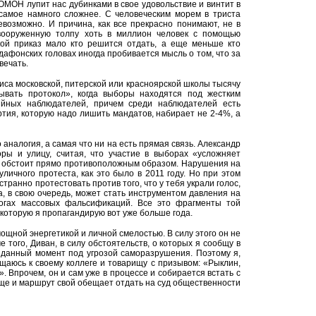
 ОМОН лупит нас дубинками в свое удовольствие и винтит в
 самое намного сложнее. С человеческим морем в триста
возможно. И причина, как все прекрасно понимают, не в
вооруженную толпу хоть в миллион человек с помощью
акой приказ мало кто решится отдать, а еще меньше кто
дафонских головах иногда пробивается мысль о том, что за
вечать.
иса московской, питерской или красноярской школы тысячу
ывать протокол», когда выборы находятся под жестким
ийных наблюдателей, причем среди наблюдателей есть
ртия, которую надо лишить мандатов, набирает не 2-4%, а
о аналогия, а самая что ни на есть прямая связь. Александр
ры и улицу, считая, что участие в выборах «усложняет
о обстоит прямо противоположным образом. Нарушения на
личного протеста, как это было в 2011 году. Но при этом
транно протестовать против того, что у тебя украли голос,
а, в свою очередь, может стать инструментом давления на
огах массовых фальсификаций. Все это фрагменты той
которую я пропагандирую вот уже больше года.
щной энергетикой и личной смелостью. В силу этого он не
е того, Диван, в силу обстоятельств, о которых я сообщу в
в данный момент под угрозой саморазрушения. Поэтому я,
аюсь к своему коллеге и товарищу с призывом: «Рыклин,
!». Впрочем, он и сам уже в процессе и собирается встать с
 еще и маршрут свой обещает отдать на суд общественности