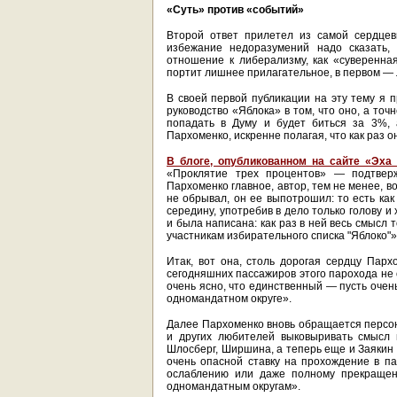
«Суть» против «событий»
Второй ответ прилетел из самой сердцев
избежание недоразумений надо сказать,
отношение к либерализму, как «суверенна
портит лишнее прилагательное, в первом —
В своей первой публикации на эту тему я п
руководство «Яблока» в том, что оно, а то
попадать в Думу и будет биться за 3%, 
Пархоменко, искренне полагая, что как раз он
В блоге, опубликованном на сайте «Эха
«Проклятие трех процентов» — подтверж
Пархоменко главное, автор, тем не менее, в
не обрывал, он ее выпотрошил: то есть как
середину, употребив в дело только голову 
и была написана: как раз в ней весь смысл
участникам избирательного списка "Яблоко"»
Итак, вот она, столь дорогая сердцу Парх
сегодняшних пассажиров этого парохода не 
очень ясно, что единственный — пусть очен
одномандатном округе».
Далее Пархоменко вновь обращается персон
и других любителей выковыривать смысл и
Шлосберг, Ширшина, а теперь еще и Заякин 
очень опасной ставку на прохождение в па
ослаблению или даже полному прекращен
одномандатным округам».