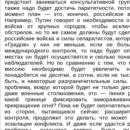
предстоит заниматься консультативной гру
также надо будет достичь паритетности, пот
момент план — это, конечно, российское в
Например, Путин говорит о необходимости о
войска от крупных городов, чтобы исклю
обстрелов, но то же самое должны будут сдел
российские войска и силы сепаратистов, кото
«Градов» у них не меньше, если не боль
международного контроля, то надо будет оп
местах он будет осуществятся и сколько пона
наблюдателей. Но по сравнению с тем, что
миссию необходимо будет увеличить н
понадобятся не десятки, а сотни, если не ты
быть, и некоторые разграничительные силы
проблема, вокруг которой будет не только дис
даже военные столкновения, это — линия р
какой границе фиксировать заморажива
прекращение огня? Пока не будет окончательн
из сторон, пытающаяся сейчас расшири
контроля, продолжит это делать, что может
эскалации конфликта. И даже если удастся 
проблемы, останется вопрос, будут ли