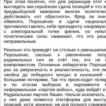
При этом понятно, что для украинцев этот
выглядеть как серьёзная сдача позиций и что
предвыборной кампании многие политиче
действовать «от обратного». Вряд ли он
обвинять Порошенко в сдаче национал
противопоставлять себя президенту напрямую
с электоральной точки зрения, но неко
политические силы намекают, что это ре
неправильным.
Реально это приведёт не столько к уменьшени
Порошенко, сколько к увеличению поп
радикальных сил за счёт тех, кто не 
компромиссом. Основные избиратели Пороше
раз за умеренность и реалистичность, эти л
«война до победного конца» в нынешней 
большими потерями. Так что происходит поля
и по итогам выборов в парламенте м
неформальная «партия войны», куда войдёт и
Радикальная партия Ляшко. Нельзя исключать,
у них даже появится платформа для выст
позиций, хотя, конечно, не для полного слияния