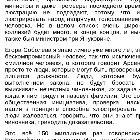
министры и даже премьеры последнего врем
люстрацию не подпадают, потому что 
люстрировать народ напрямую, голосованием 
человека. Но в целом список очень широ
коллизий будет много, в конце концов, и н
также был министром при Януковиче.
Егора Соболева я знаю лично уже много лет, э
бескомпромиссный человек, так что исключен
«миллион человек», о котором говорит Арс
просто те люди, которые могут быть проверены, 
лишится должности. Люди, которые бу
выполнением закона, не будут бросать
выискивать нечестных чиновников, их задача 
когда к ним придут и назовут фамилии. Это с
общественная инициатива, проверка, наск
нация в принципе способна «люстрировать 
люди жаловаться, говорить, что они знают п
чиновника, приводить доказательства.
Это всё 150 миллионов раз говорилис
Евромайдана, так и после. И то, что обсужда