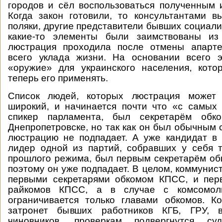
городов и сёл воспользоваться полученным
Когда закон готовили, то консультантами в
поляки, другие представители бывших социали
какие-то элементы были заимствованы из
люстрация проходила после отмены апарт
всего уклада жизни. На основании всего 
«оружие» для украинского населения, кото
теперь его применять.
Список людей, которых люстрация может 
широкий, и начинается почти что «с самых 
спикер парламента, был секретарём обк
Днепропетровске, но так как он был обычным 
люстрацию не подпадает. А уже кандидат в 
лидер одной из партий, собравших у себя т
прошлого режима, был первым секретарём об
поэтому он уже подпадает. В целом, коммунис
первыми секретарями обкомом КПСС, и пер
райкомов КПСС, а в случае с комсомол
ограничивается только главами обкомов. К
затронет бывших работников КГБ, ГРУ, в
чиновников, проверкам подвергнутся суд