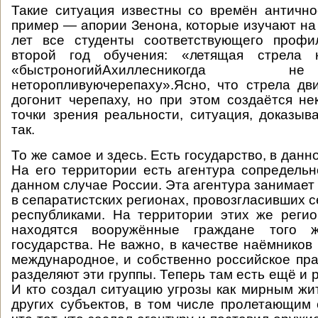
Такие ситуация известны со времён антично
пример — апории Зенона, которые изучают на
лет все студенты соответствующего проф
второй год обучения: «летящая стрела 
«быстроногийАхиллесникогда
неторопливуючерепаху».Ясно, что стрела дв
догонит черепаху, но при этом создаётся не
точки зрения реальности, ситуация, доказыв
так.
То же самое и здесь. Есть государство, в данн
На его территории есть агентура сопредельно
данном случае России. Эта агентура занимает
в сепаратистских регионах, провозгласивших 
республиками. На территории этих же реги
находятся вооружённые граждане того ж
государства. Не важно, в качестве наёмников
международное, и собственно российское пра
разделяют эти группы. Теперь там есть ещё и 
И кто создал ситуацию угрозы как мирным жит
других субъектов, в том числе пролетающим