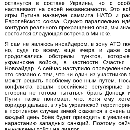
останутся в составе Украины, но с особ
настаивают на своей независимости. Это вс
игры Путина накануне саммита НАТО и ра
Европейского союза. Однако параллельно и
контуров реального прекращения огня, мы зна
состоится следующая встреча в Минске.
Я сам не являюсь инсайдером, в зону АТО пое
но, судя по всему, ещё вчера и даже се
продолжались обстрелы пунктов, которые
украинские войска, в частности Счастья
Новоайдар. А сейчас наступило определённое
это связано с тем, что ни один из участников
может решить проблему военным путём. Посл
конфликта вошли российские регулярные во
сторона не готова пытаться брать Донецк 
Путин также понимает, что, хотя ему хот
коридор дальше, вглубь украинской территории
в противном случае зимой окажется в очень 
каждый день боёв будет приводить к увеличе
нарастанию западных санкций. Поэтому сей
вынуждены пойти на диалог.