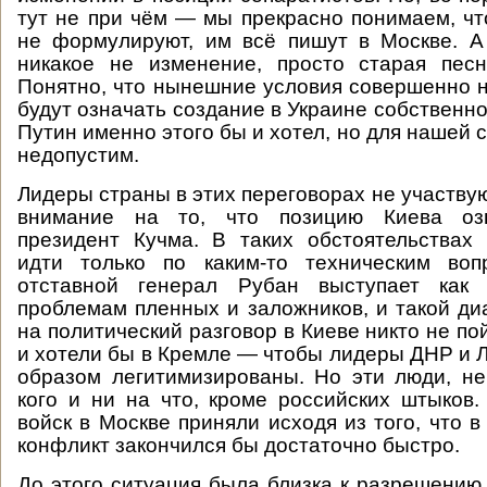
тут не при чём — мы прекрасно понимаем, чт
не формулируют, им всё пишут в Москве. А
никакое не изменение, просто старая пес
Понятно, что нынешние условия совершенно 
будут означать создание в Украине собственн
Путин именно этого бы и хотел, но для нашей 
недопустим.
Лидеры страны в этих переговорах не участву
внимание на то, что позицию Киева оз
президент Кучма. В таких обстоятельствах
идти только по каким-то техническим воп
отставной генерал Рубан выступает как 
проблемам пленных и заложников, и такой ди
на политический разговор в Киеве никто не по
и хотели бы в Кремле — чтобы лидеры ДНР и 
образом легитимизированы. Но эти люди, н
кого и ни на что, кроме российских штыков
войск в Москве приняли исходя из того, что 
конфликт закончился бы достаточно быстро.
До этого ситуация была близка к разрешению,