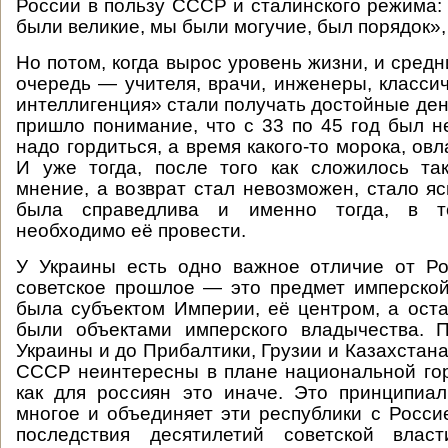
России в пользу СССР и сталинского режима:
были великие, мы были могучие, был порядок», 
Но потом, когда вырос уровень жизни, и средн
очередь — учителя, врачи, инженеры, класси
интеллигенция» стали получать достойные ден
пришло понимание, что с 33 по 45 год был н
надо гордиться, а время какого-то морока, ов
И уже тогда, после того как сложилось та
мнение, а возврат стал невозможен, стало яс
была справедлива и именно тогда, в 
необходимо её провести.
У Украины есть одно важное отличие от Ро
советское прошлое — это предмет имперской
была субъектом Империи, её центром, а ост
были объектами имперского владычества. П
Украины и до Прибалтики, Грузии и Казахстан
СССР неинтересны в плане национальной гор
как для россиян это иначе. Это принципиа
многое и объединяет эти республики с Росси
последствия десятилетий советской влас