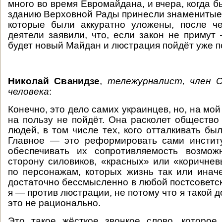
много во время Евромайдана, и вчера, когда б
зданию Верховной Рады принесли знаменитые
которые были аккуратно уложены, после ч
деятели заявили, что, если закон не примут
будет новый Майдан и люстрация пойдёт уже п
Николай Сванидзе
,
тележурналист, член 
человека
:
Конечно, это дело самих украинцев, но, на мой
на пользу не пойдёт. Она расколет общество 
людей, в том числе тех, кого отталкивать бы
Главное — это реформировать сами институ
обеспечивать их сопротивляемость возмо
сторону силовиков, «красных» или «коричнев
по персонажам, которых жизнь так или иначе
достаточно бессмысленно в любой постсоветск
я — против люстрации, не потому что я такой д
это не рационально.
Это такое жёсткое звонкое слово, которое