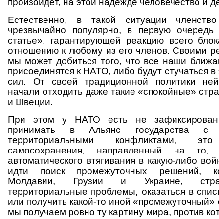
произойдёт, на этой надежде человечество и д
Естественно, в такой ситуации членст
чрезвычайно популярно, в первую очередь 
статье», гарантирующей реакцию всего бло
отношению к любому из его членов. Своими р
мы может добиться того, что все наши ближ
присоединятся к НАТО, либо будут стучаться в 
сил. От своей традиционной политики ней
начали отходить даже такие «спокойные» стра
и Швеции.
При этом у НАТО есть не зафиксирован
принимать в Альянс государства с 
территориальными конфликтами, 
самосохранения, направленный на то,
автоматического втягивания в какую-либо вой
идти поиск промежуточных решений, к
Молдавии, Грузии и Украине, стр
территориальные проблемы, оказаться в спи
или получить какой-то иной «промежуточный» 
мы получаем ровно ту картину мира, против ко