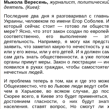
Мыкола Вересень,
журналист, политически
деятель. (Киев):
Последние два дня я разговаривал с главн
Украины, человеком по имени Егор Соболев. И
который сейчас стоит — готово ли обществ
мере? Ясно, что этот закон создан по европей
соответственно, его выполнение — эт
деятельность. Например, я могу как предс
заявить, что заметил какую-то нечестность у к
или у его жены, или у его детей. И я должен са
сам дать знать общественности, а уже пото
органы примут меры. Закон о люстрации — ин
появился в руках граждан, чтобы самостояте
нечестных людей.
И проблема теперь в том, как и где это може
Общеизвестно, что во Львове люди ведут себя
чем в Харькове, во всяком случае, до пос
Скорее всего, в Киеве это будет применяться
достоянием гласности, о них будут знат
населения. ставят вопрос, Но смогут ли 