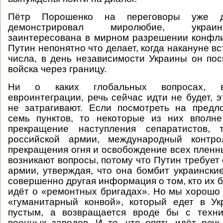
Пётр Порошенко на переговоры уже д
демонстрировал миролюбие, украи
заинтересована в мирном разрешении конфли
Путин непонятно что делает, когда накануне вс
числа, в день независимости Украины он по
войска через границу.
Ни о каких глобальных вопросах, в
евроинтеграции, речь сейчас идти не будет, 
не затрагивают. Если посмотреть на пред
семь пунктов, то некоторые из них вполн
прекращение наступления сепаратистов, 
российской армии, международный контр
прекращения огня и освобождение всех пленн
возникают вопросы, потому что Путин требует
армии, утверждая, что она бомбит украинские
совершенно другая информация о том, кто их б
идёт о «ремонтных бригадах». Но мы хорошо 
«гуманитарный конвой», который едет в Ук
пустым, а возвращается вроде бы с техни
военных заводов. И то, что опять идёт реч