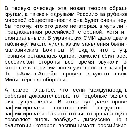
В первую очередь эта новая теория обращ
кругам, а также к «друзьям России» за рубеж
мировой общественности она будет очень неу
бы потому, что это даже не вторая, а чуть ли 
предложенная российской стороной, хотя и
официальными. В украинских СМИ даже сдел
табличку: какого числа какие заявления были
малазийским Боингом. И видно, что с ук
позиция оставалась одной: самолёт сбил росс
российской стороны всё время звучали р
которые воспринимаются уже просто как ин
То «Алмаз-Антей» провёл какую-то свою
Министерство обороны.
А самое главное, что если международн
собрали доказательства, то подобные заявл
них существенны. В итоге тут даже прове
зафиксировали посторонний предме
зафиксировали. Так что это чисто пропагандис
позволяет вновь возбудить дискуссию, но 
аудитории, которая воспринимает российские