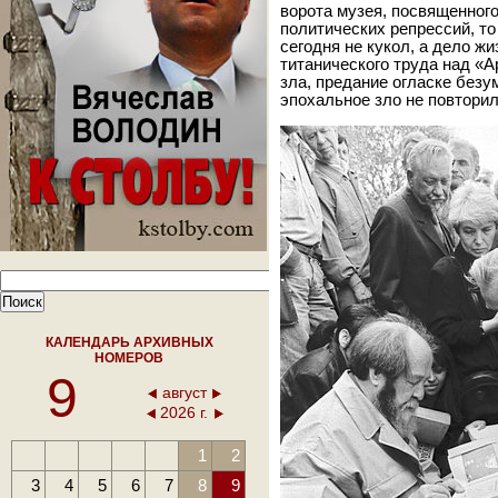
ворота музея, посвященного
политических репрессий, т
сегодня не кукол, а дело ж
титанического труда над «А
зла, предание огласке безу
эпохальное зло не повтори
КАЛЕНДАРЬ АРХИВНЫХ
НОМЕРОВ
9
август
2026 г.
1
2
3
4
5
6
7
8
9