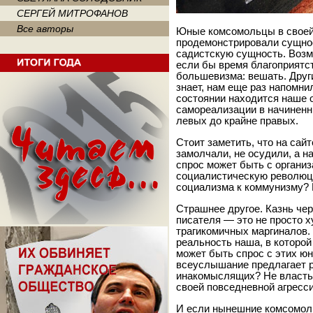
СЕРГЕЙ МИТРОФАНОВ
Все авторы
Юные комсомольцы в своей
продемонстрировали сущнос
садистскую сущность. Возм
если бы время благоприятс
большевизма: вешать. Друг
знает, нам еще раз напомнил
состоянии находится наше 
самореализации в начиненн
левых до крайне правых.
Стоит заметить, что на са
замолчали, не осудили, а н
спрос может быть с органи
социалистическую революц
социализма к коммунизму? 
Страшнее другое. Казнь че
писателя — это не просто х
трагикомичных маргиналов.
реальность наша, в которой
может быть спрос с этих юн
всеуслышание предлагает р
инакомыслящих? Не власть
своей повседневной агресс
И если нынешние комсомол