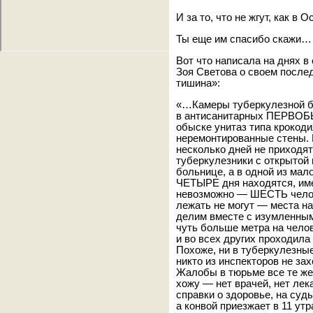
И за то, что не жгут, как в 
Ты еще им спасибо скажи…
Вот что написала на днях 
Зоя Светова о своем посл
тишина»:
«…Камеры туберкулезной 
в антисанитарных ПЕРВОБ
обыске унитаз типа крокоди
неремонтированные стены. 
несколько дней не приходят
туберкулезники с открытой 
больнице, а в одной из ма
ЧЕТЫРЕ дня находятся, име
невозможно — ШЕСТЬ челове
лежать не могут — места на
делим вместе с изумленны
чуть больше метра на челов
и во всех других проходил
Похоже, ни в туберкулезны
никто из инспекторов не з
Жалобы в тюрьме все те же, 
хожу — нет врачей, нет лек
справки о здоровье, на суд
а конвой приезжает в 11 ут