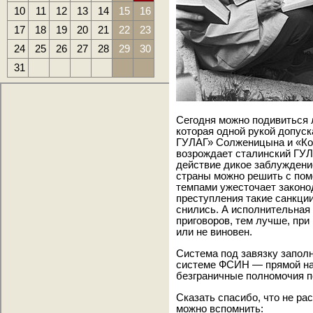
10
11
12
13
14
15
16
17
18
19
20
21
22
23
24
25
26
27
28
29
30
31
Сегодня можно подивиться 
которая одной рукой допуск
ГУЛАГ» Солженицына и «Ко
возрождает сталинский ГУЛ
действие дикое заблуждени
страны можно решить с по
темпами ужесточает законо
преступления такие санкции
снились. А исполнительная
приговоров, тем лучше, при
или не виновен.
Система под завязку запол
системе ФСИН — прямой на
безграничные полномочия п
Сказать спасибо, что не р
можно вспомнить: