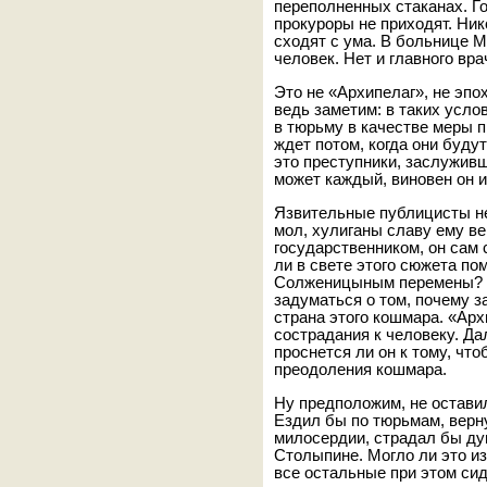
переполненных стаканах. Г
прокуроры не приходят. Ни
сходят с ума. В больнице 
человек. Нет и главного в
Это не «Архипелаг», не эпо
ведь заметим: в таких усл
в тюрьму в качестве меры п
ждет потом, когда они буду
это преступники, заслуживш
может каждый, виновен он и
Язвительные публицисты не
мол, хулиганы славу ему вер
государственником, он сам 
ли в свете этого сюжета п
Солженицыным перемены? Н
задуматься о том, почему з
страна этого кошмара. «Ар
сострадания к человеку. Д
проснется ли он к тому, чт
преодоления кошмара.
Ну предположим, не остави
Ездил бы по тюрьмам, верну
милосердии, страдал бы душ
Столыпине. Могло ли это из
все остальные при этом си