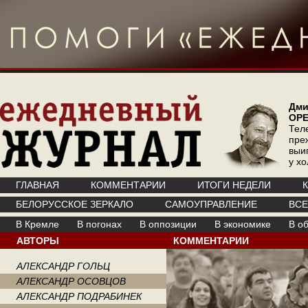
Дми
ОР
Тел
пре
выи
у х
ГЛАВНАЯ
КОММЕНТАРИИ
ИТОГИ НЕДЕЛИ
БЕЛОРУССКОЕ ЗЕРКАЛО
САМОУПРАВЛЕНИЕ
ВС
В Кремле
В погонах
В оппозиции
В экономике
В о
АВТОРЫ
КОММЕНТАРИИ
АЛЕКСАНДР ГОЛЬЦ
АЛЕКСАНДР ОСОВЦОВ
АЛЕКСАНДР ПОДРАБИНЕК