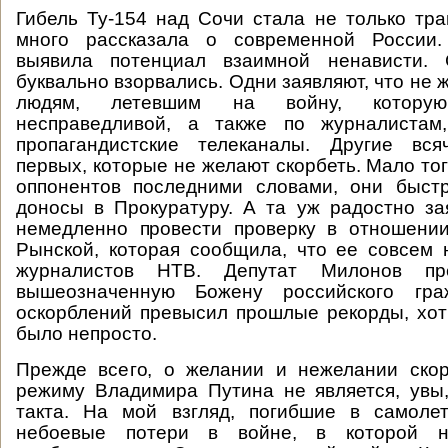
Гибель Ту-154 над Сочи стала не только тра
много рассказала о современной России.
выявила потенциал взаимной ненависти. 
буквально взорвались. Одни заявляют, что не 
людям, летевшим на войну, котору
несправедливой, а также по журналистам
пропагандистские телеканалы. Другие вся
первых, которые не желают скорбеть. Мало тог
оппонентов последними словами, они быстр
доносы в Прокуратуру. А та уж радостно зая
немедленно провести проверку в отношени
Рынской, которая сообщила, что ее совсем 
журналистов НТВ. Депутат Милонов пр
вышеозначенную Божену российского граж
оскорблений превысил прошлые рекорды, хоть
было непросто.
Прежде всего, о желании и нежелании скор
режиму Владимира Путина не является, увы
такта. На мой взгляд, погибшие в самоле
небоевые потери в войне, в которой 