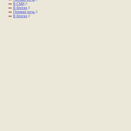
В СМИ
//
В блогах
//
Прямая речь
//
В блогах
//