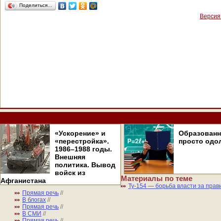
Поделиться…
Версия
«Ускорение» и
Образован
«перестройка».
просто одо
1986–1988 годы.
Внешняя
политика. Вывод
войск из
Материалы по теме
Афганистана
Ту-154 — борьба власти за пра
Прямая речь
//
В блогах
//
Прямая речь
//
В СМИ
//
Прямая речь
//