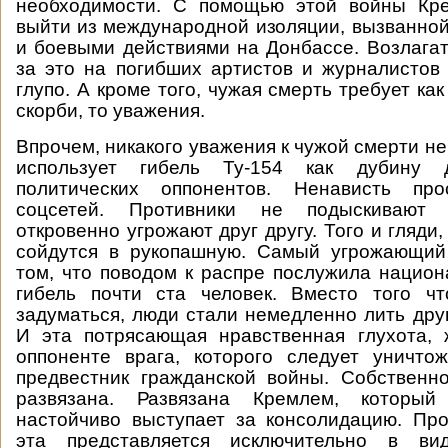
необходимости. С помощью этой войны Кр
выйти из международной изоляции, вызванно
и боевыми действиями на Донбассе. Возлагат
за это на погибших артистов и журналисто
глупо. А кроме того, чужая смерть требует ка
скорби, то уважения.
Впрочем, никакого уважения к чужой смерти не 
использует гибель Ту-154 как дубину 
политических оппонентов. Ненависть пр
соцсетей. Противники не подыскивают
откровенно угрожают друг другу. Того и гляди,
сойдутся в рукопашную. Самый угрожающий
том, что поводом к распре послужила национ
гибель почти ста человек. Вместо того ч
задуматься, люди стали немедленно лить друг
И эта потрясающая нравственная глухота, 
оппоненте врага, которого следует уничто
предвестник гражданской войны. Собственн
развязана. Развязана Кремлем, которы
настойчиво выступает за консолидацию. Пр
эта представляется исключительно в ви