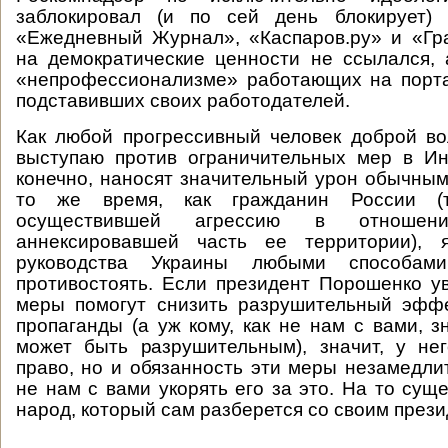
заблокировал (и по сей день блокирует) 
«Ежедневный Журнал», «Каспаров.ру» и «Гра
на демократические ценности не ссылался,
«непрофессионализме» работающих на порта
подставивших своих работодателей.
Как любой прогрессивный человек доброй вол
выступаю против ограничительных мер в Ин
конечно, наносят значительный урон обычным
то же время, как гражданин России (
осуществившей агрессию в отноше
аннексировавшей часть ее территории), 
руководства Украины любыми способам
противостоять. Если президент Порошенко у
меры помогут снизить разрушительный эффе
пропаганды (а уж кому, как не нам с вами, з
может быть разрушительным), значит, у не
право, но и обязанность эти меры незамедли
не нам с вами укорять его за это. На то сущ
народ, который сам разберется со своим