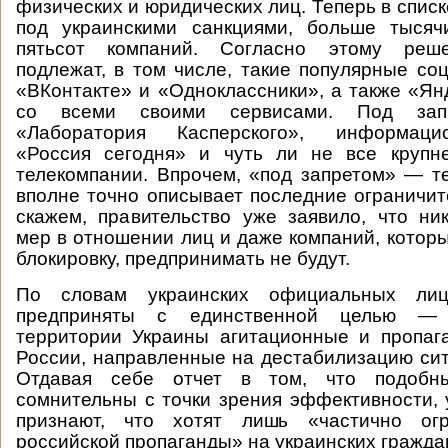
физических и юридических лиц. Теперь в списке
под украинскими санкциями, больше тыся
пятьсот компаний. Согласно этому реше
подлежат, в том числе, такие популярные соц
«ВКонтакте» и «Одноклассники», а также «Ян
со всеми своими сервисами. Под запр
«Лаборатория Касперского», информаци
«Россия сегодня» и чуть ли не все крупн
телекомпании. Впрочем, «под запретом» — т
вполне точно описывает последние ограничит
скажем, правительство уже заявило, что ни
мер в отношении лиц и даже компаний, которы
блокировку, предпринимать не будут.
По словам украинских официальных ли
предприняты с единственной целью — 
территории Украины агитационные и пропаг
России, направленные на дестабилизацию сит
Отдавая себе отчет в том, что подоб
сомнительны с точки зрения эффективности, 
признают, что хотят лишь «частично огр
российской пропаганды» на украинских гражда