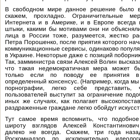
В свободном мире данное решение было в
скажем, прохладно. Ограничительные м
Интернета и в Америке, и в Европе всегда
штыки, какими бы мотивами они ни объясня
лица в России тоже, разумеется, жестко ра
Петра Порошенко, после приятия которого нач
коммуникационные сервисы, одинаково популяр
в Украине. Некоторые даже с позиций поборни
Так, замминистра связи Алексей Волин высказ
что такая недемократичная мера может б
только если по поводу ее принятия в
определенный консенсус. (Например, когда мы
порнографии, легко себе представить, 
пользователей выступит за ограничение подоб
иных же случаях, как полагает высокопоста
раздраженные граждане легко обойдут искусс
Тут самое время вспомнить, что подобно
широту взглядов Алексей Константинович
далеко не всегда. Скажем, три года наза
Роскомнадзор по исключительно идеолог