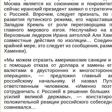
Москва является их союзником и покровител
сейчас иранский президент заявил о стратеги
с Россией. Впрочем, следует признать, по
развития путинского режима, его нараставш
Западом Кремль от роли переговорщика п
главного мирового изгоя. Неслучайно на 
Верховным лидером Ирана аятоллой Али Хам
совместные действия по изоляции… Соедин
крайней мере, это следует из сообщения, раз
Хаменеи).
«Мы можем отразить американские санкции 
с помощью отказа от доллара и замены е
валютами в двусторонних и многосторонн
операциях», — предложил главный ая
российскому начальнику. И назвал Пу
ответственным человеком. «Именно по
сотрудничать с Россией в решении больших
усилий великой державы», — констатир
положительной реакции российского собеседни
сомневался…