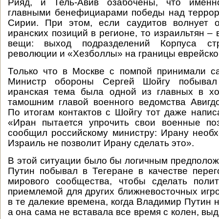
Рияд, и Тель-Авив озабочены, что именн
главными бенефициарами победы над террор
Сирии. При этом, если саудитов волнует 
иранских позиций в регионе, то израильтян –
вещи: выход подразделений Корпуса ст
революции и «Хезболлы» на границы еврейског
Только что в Москве с помпой принимали са
Министр обороны Сергей Шойгу побывал
иранская тема была одной из главных в хо
тамошним главой военного ведомства Авигд
По итогам контактов с Шойгу тот даже написа
«Иран пытается упрочить свои военные по
сообщил российскому министру: Ирану необх
Израиль не позволит Ирану сделать это».
В этой ситуации было бы логичным предполож
Путин побывал в Тегеране в качестве пере
мирового сообщества, чтобы сделать поли
приемлемой для других ближневосточных игро
в те далекие времена, когда Владимир Путин 
а она сама не вставала все время с колен, выд