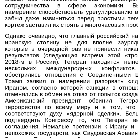
сотрудничества в сфере экономики. Б
намерение способствовать урегулированию 
забыл даже извиниться перед простыми тег
кортеж заставил их стоять в многочасовых про
Однако очевидно, что главный российский н
иранскую столицу не для вполне заурядн
которые в очередной раз не принесли ника
результатов (следующая встреча этой «тро
2018-м в России). Тегеран находится нын
нескольких международных конфликт
обострились отношения с Соединенными Ш
Трамп заявил о намерении разорвать «яд
Ираном, согласно которой санкции в отнош
отменялись в обмен на отказ от попыток созд
Американский президент обвинил Теге
террористов по всему миру и в том, что
соответствуют духу «ядерной сделки». Бел
подтвердить Конгрессу то, что Тегеран в
соглашения. Немалые претензии к Ирану и 
непохожих государств, как Саудовская Аравия