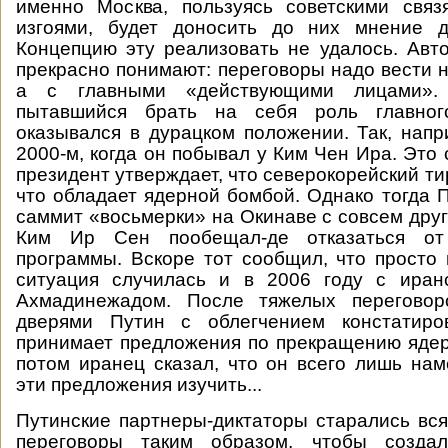
именно Москва, пользуясь советскими связ
изгоями, будет доносить до них мнение др
Концепцию эту реализовать не удалось. Ав
прекрасно понимают: переговоры надо вести н
а с главными «действующими лицами».
пытавшийся брать на себя роль главного
оказывался в дурацком положении. Так, напр
2000-м, когда он побывал у Ким Чен Ира. Это
президент утверждает, что северокорейский ти
что обладает ядерной бомбой. Однако тогда 
саммит «восьмерки» на Окинаве с совсем друг
Ким Ир Сен пообещал-де отказаться от
программы. Вскоре тот сообщил, что просто
ситуация случилась и в 2006 году с иран
Ахмадинежадом. После тяжелых переговор
дверями Путин с облегчением констатиро
принимает предложения по прекращению яде
потом иранец сказал, что он всего лишь на
эти предложения изучить...
Путинские партнеры-диктаторы старались вся
переговоры таким образом, чтобы создал