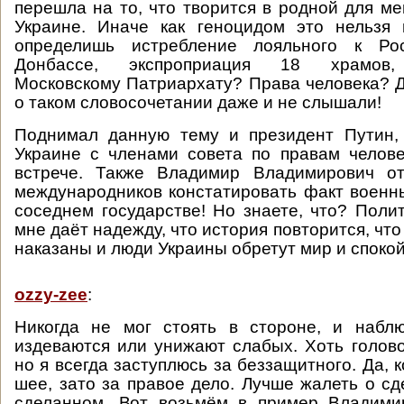
перешла на то, что творится в родной для ме
Украине. Иначе как геноцидом это нельзя 
определишь истребление лояльного к Ро
Донбассе, экспроприация 18 храмов,
Московскому Патриархату? Права человека? Д
о таком словосочетании даже и не слышали!
Поднимал данную тему и президент Путин, 
Украине с членами совета по правам челов
встрече. Также Владимир Владимирович о
международников констатировать факт военн
соседнем государстве! Но знаете, что? Поли
мне даёт надежду, что история повторится, что
наказаны и люди Украины обретут мир и спокой
ozzy-zee
:
Никогда не мог стоять в стороне, и наблю
издеваются или унижают слабых. Хоть голово
но я всегда заступлюсь за беззащитного. Да, 
шее, зато за правое дело. Лучше жалеть о сд
сделанном. Вот возьмём в пример Владими