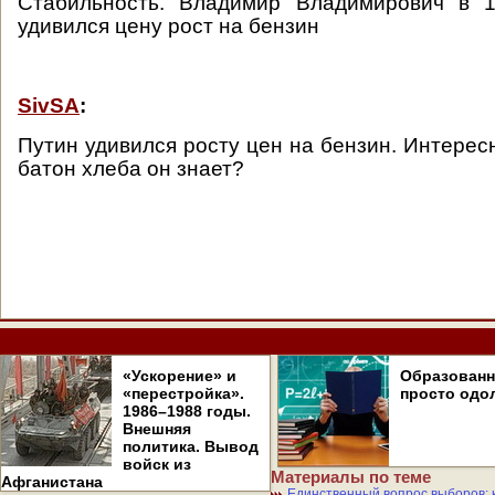
Стабильность. Владимир Владимирович в 
удивился цену рост на бензин
SivSA
:
Путин удивился росту цен на бензин. Интересн
батон хлеба он знает?
«Ускорение» и
Образован
«перестройка».
просто одо
1986–1988 годы.
Внешняя
политика. Вывод
войск из
Материалы по теме
Афганистана
Единственный вопрос выборов: к