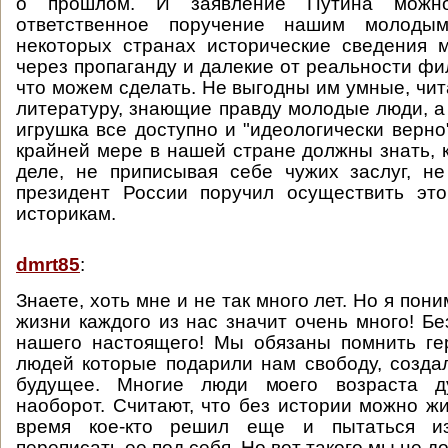
о прошлом. И заявление Путина можно
ответственное поручение нашим молоды
некоторых странах исторические сведения 
через пропаганду и далекие от реальности фи
что можем сделать. Не выгодны им умные, ч
литературу, знающие правду молодые люди, а
игрушка все доступно и "идеологически верно
крайней мере в нашей стране должны знать, 
деле, не приписывая себе чужих заслуг, н
президент России поручил осуществить э
историкам.
dmrt85
:
Знаете, хоть мне и не так много лет. Но я пони
жизни каждого из нас значит очень много! Бе
нашего настоящего! Мы обязаны помнить гер
людей которые подарили нам свободу, созда
будущее. Многие люди моего возраста д
наоборот. Считают, что без истории можно жи
время кое-кто решил еще и пытаться из
переписать ее под себя. Но вот такого мы не д