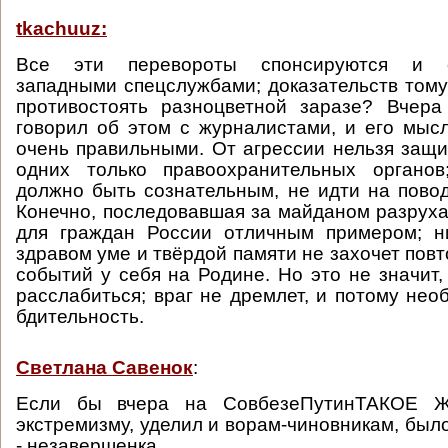
tkachuuz:
Все эти перевороты спонсируются и о
западными спецслужбами; доказательств тому 
противостоять разноцветной заразе? Вчера
говорил об этом с журналистами, и его мыс
очень правильными. От агрессии нельзя защ
одних только правоохранительных органо
должно быть сознательным, не идти на повод
Конечно, последовавшая за майданом разруха
для граждан России отличным примером; н
здравом уме и твёрдой памяти не захочет пов
событий у себя на Родине. Но это не значит,
расслабиться; враг не дремлет, и потому нео
бдительность.
Светлана Савенок
:
Если бы вчера на СовбезеПутинТАКОЕ Ж
экстремизму, уделил и ворам-чиновникам, было
- незавершенка....