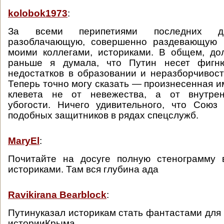
kolobok1973
:
За всеми перипетиями последних дн
разоблачающую, совершенно раздевающую 
моими коллегами, историками. В общем, до
раньше я думала, что Путин несет фигню
недостатков в образовании и неразборчивост
Теперь точно могу сказать — произнесенная и
клевета не от невежества, а от внутрен
убогости. Ничего удивительного, что Союз
подобных защитников в рядах спецслужб.
MaryEl
:
Почитайте на досуге полную стенограмму 
историками. Там вся глубина ада
Ravikirana Bearblock
:
Путинуказал историкам стать фантастами дл
историиКрыма