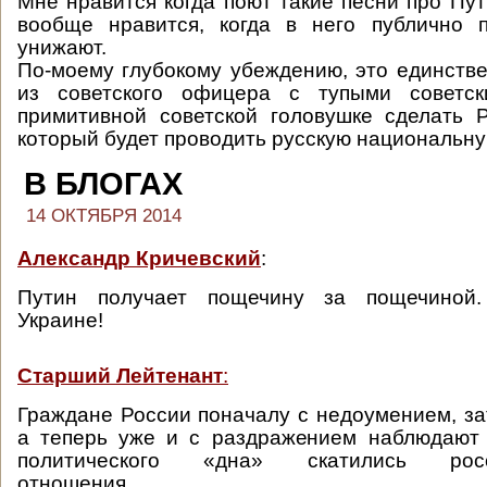
Мне нравится когда поют такие песни про Пу
вообще нравится, когда в него публично 
унижают.
По-моему глубокому убеждению, это единств
из советского офицера с тупыми советс
примитивной советской головушке сделать Р
который будет проводить русскую национальну
В БЛОГАХ
14 ОКТЯБРЯ 2014
Александр Кричевский
:
Путин получает пощечину за пощечиной.
Украине!
Старший Лейтенант
:
Граждане России поначалу с недоумением, за
а теперь уже и с раздражением наблюдают 
политического «дна» скатились росси
отношения.