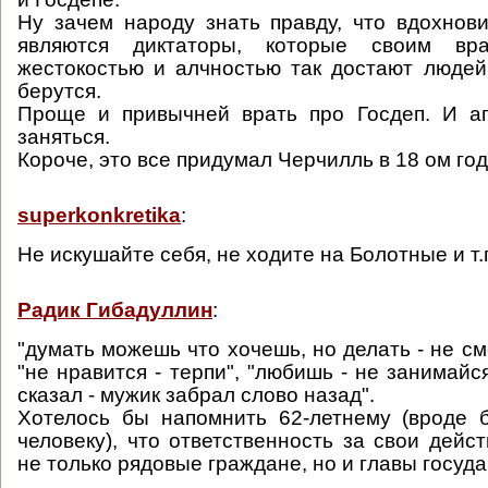
Ну зачем народу знать правду, что вдохнов
являются диктаторы, которые своим вра
жестокостью и алчностью так достают людей
берутся.
Проще и привычней врать про Госдеп. И аг
заняться.
Короче, это все придумал Черчилль в 18 ом году
superkonkretika
:
Не искушайте себя, не ходите на Болотные и т.п
Радик Гибадуллин
:
"думать можешь что хочешь, но делать - не см
"не нравится - терпи", "любишь - не занимайс
сказал - мужик забрал слово назад".
Хотелось бы напомнить 62-летнему (вроде 
человеку), что ответственность за свои дейс
не только рядовые граждане, но и главы государ