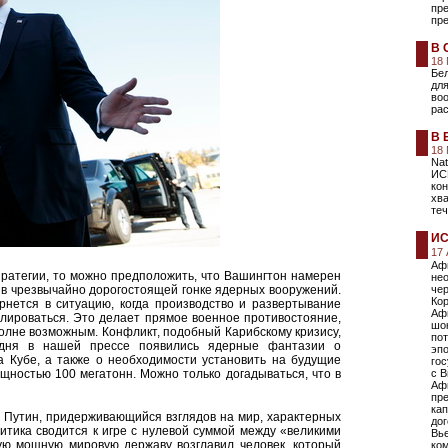
пре
пре
В 
18
Бел
для
воо
рас
В 
18
Nat
ИС
кон
хв
теч
И
17
Аф
тратегии, то можно предположить, что Вашингтон намерен
нео
 в чрезвычайно дорогостоящей гонке ядерных вооружений.
че
Кор
рнется в ситуацию, когда производство и развертывание
Аф
лироваться. Это делает прямое военное противостояние,
шок
олне возможным. Конфликт, подобный Карибскому кризису,
пот
одня в нашей прессе появились ядерные фантазии о
эп
а Кубе, а также о необходимости установить на будущие
гос
ностью 100 мегатонн. Можно только догадываться, что в
с В
Афг
пре
кап
р Путин, придерживающийся взглядов на мир, характерных
дог
итика сводится к игре с нулевой суммой между «великими
Вье
ую мощную мировую державу возглавил человек, который
ко