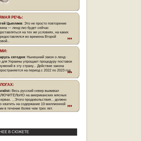
ЯМАЯ РЕЧЬ:
гей Цыпляев
: Это не просто повторение
мина — ленд-лиз будет сейчас
доставляться на тех же условиях, на каких
предоставлялся во времена Второй
овой...
СМИ:
арусь сегодня
: Нынешний закон о ленд-
е для Украины упрощает про­цеду­ру поставок
ружений в эту страну... Действие закона
пространяется на период с 2022 по 2023 год
БЛОГАХ:
uralist:
Весь русский север выживал
ЛЮЧИТЕЛЬНО на американских мясных
сервах. ...Этого продовольствия... должно
о хватить на содержание 10-миллионной
ии в течение более чем трех лет.
НЕЕ В СЮЖЕТЕ