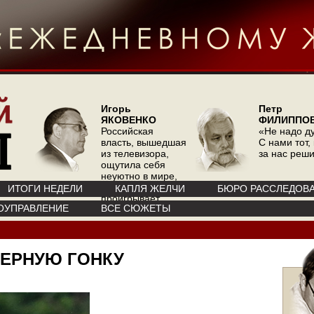
Игорь
Петр
ЯКОВЕНКО
ФИЛИППО
Российская
«Не надо д
власть, вышедшая
С нами тот, 
из телевизора,
за нас реш
ощутила себя
неуютно в мире,
где телевизор
ИТОГИ НЕДЕЛИ
КАПЛЯ ЖЕЛЧИ
БЮРО РАССЛЕДОВ
проигрывает
ОУПРАВЛЕНИЕ
ВСЕ СЮЖЕТЫ
интернету
ДЕРНУЮ ГОНКУ