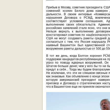
Прибыв в Москву, советник президента СШ
сомнений: хозяин Белого дома намерен 
дальности. В своем интервью «Коммерса
нарушения Договора о РСМД, вовлечена
соответствуют условиям соглашения. 
выполнению своих обязательств. Админи
российских заявлений стало ясно, что они 
Нельзя вернуть к выполнению договоренн
констатировал советник по нацбезопасности
США не могут создавать ракеты средней да
согласиться с тем, что Россия нарушала Р
наивный Вашингтон был единственной ст
вооружение ракеты дальностью от 500 до 55
В тот же день, когда Болтон хоронил РС
поддержки кандидатов-республиканцев на 
угроз по поводу ядерных вооружений. Он
Штатов больше денег, чем у кого бы то ни 
придут в себя... Тогда мы будем благоразум
Не исключаю, что эти не слишком связные 
как знаковые. Как объявление о конце эпох
которую американский президент намере
приговор и Договору о стратегических наст
что в Вашингтоне еще не приняли окончател