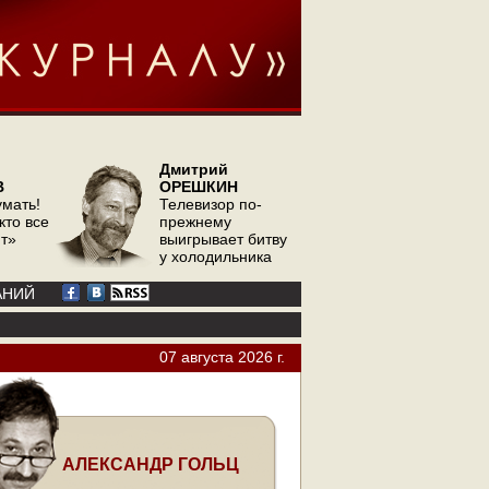
Дмитрий
В
ОРЕШКИН
умать!
Телевизор по-
кто все
прежнему
ит»
выигрывает битву
у холодильника
АНИЙ
07 августа 2026 г.
АЛЕКСАНДР ГОЛЬЦ