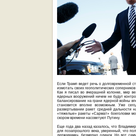
Если Трамп ведет речь о долговременной с
измотать своих геополитических соперников
Как я писал во вчерашней колонке, мир ве
ядерных вооружений ничем не будут контро
балансирование на грани ядерной войны вп
становится вполне возможным. Уже сег
развертывании ракет средней дальности н
«тяжелые» ракеты «Сармат» боеголовки мощ
скором времени насоветуют Путину.
Еще года два назад казалось, что Владими
для позапрошлого века, уверенный, что пол
державами», безмерно одинок. Но вот сам