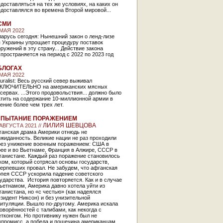
доставляться на тех же условиях, на каких он
доставлялся во времена Второй мировой...
СМИ
 МАЯ 2022
арусь сегодня: Нынешний закон о ленд-лизе
 Украины упрощает про­цеду­ру поставок
ружений в эту страну... Действие закона
пространяется на период с 2022 по 2023 год
БЛОГАХ
 МАЯ 2022
uralist: Весь русский север выживал
КЛЮЧИТЕЛЬНО на американских мясных
сервах. ...Этого продовольствия... должно было
атить на содержание 10-миллионной армии в
ение более чем трех лет.
СПЫТАНИЕ ПОРАЖЕНИЕМ
ЛИЛИЯ ШЕВЦОВА
 АВГУСТА 2021 //
ганская драма Америки отнюдь не
жиданность. Великие нации не раз проходили
рез унижение военным поражением: США в
ее и во Вьетнаме, Франция в Алжире, СССР в
ганистане. Каждый раз поражение становилось
ом, который сотрясал основы государств,
ерпевших провал. Не забудем, что афганская
опея СССР ускорила падение советского
ударства. История повторяется. Как и в случае
ьетнамом, Америка давно хотела уйти из
анистана, но «с честью» (как надеялся
зидент Никсон) и без унизительной
итуляции. Вышло по-другому. Америка искала
оворённостей с талибами, как некогда с
тконгом. Но противнику нужен был не
мпромисс, а победа и пощечина американцам.