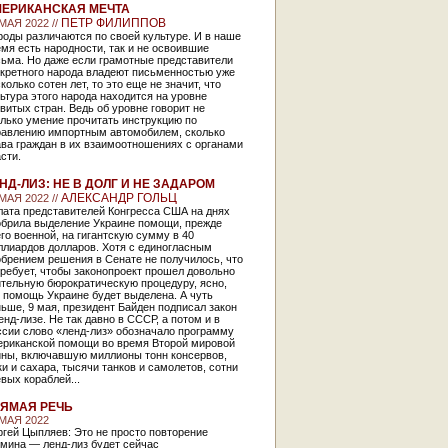
ЕРИКАНСКАЯ МЕЧТА
ПЕТР ФИЛИППОВ
МАЯ 2022 //
оды различаются по своей культуре. И в наше
мя есть народности, так и не освоившие
сьма. Но даже если грамотные представители
нкретного народа владеют письменностью уже
колько сотен лет, то это еще не значит, что
ьтура этого народа находится на уровне
витых стран. Ведь об уровне говорит не
лько умение прочитать инструкцию по
равлению импортным автомобилем, сколько
ва граждан в их взаимоотношениях с органами
сти.
НД-ЛИЗ: НЕ В ДОЛГ И НЕ ЗАДАРОМ
АЛЕКСАНДР ГОЛЬЦ
МАЯ 2022 //
лата представителей Конгресса США на днях
обрила выделение Украине помощи, прежде
го военной, на гигантскую сумму в 40
ллиардов долларов. Хотя с единогласным
брением решения в Сенате не получилось, что
ребует, чтобы законопроект прошел довольно
ительную бюрократическую процедуру, ясно,
 помощь Украине будет выделена. А чуть
ьше, 9 мая, президент Байден подписал закон
енд-лизе. Не так давно в СССР, а потом и в
ссии слово «ленд-лиз» обозначало программу
ериканской помощи во время Второй мировой
йны, включавшую миллионы тонн консервов,
и и сахара, тысячи танков и самолетов, сотни
вых кораблей...
ЯМАЯ РЕЧЬ
 МАЯ 2022
гей Цыпляев: Это не просто повторение
рмина — ленд-лиз будет сейчас