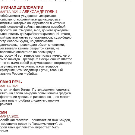
 РУИНАХ ДИПЛОМАТИИ
АЛЕКСАНДР ГОЛЬЦ
 МАРТА 2021 //
любой момент ухудшения американо-
ссийских отношений всегда находились
тимисты, которые обнаруживали в истории
рвой «холодной войны» примеры подобной
фронтации. Сморите, мол, до чего доходили
ьше, вплоть до Карибского кризиса. И ничего,
кий раз все как-то успокаивалось, худо-бедно
огда совсем худо), но дипломатия
одолжалась, происходил обмен мнениями,
ествовали каналы закрытой связи, не
зволявшие свалиться во всемирную
астрофу. И вот теперь случилось нечто, чего
 было никогда. Президент Соединенных Штатов
к что-то само собой разумеющееся подтвердил
озвучавшее в журналистском вопросе
ерждение, что Владимир Путин, главный
альник России – убийца.
ЯМАЯ РЕЧЬ
 МАРТА 2021
стантин фон Эггерт: Путин должен понимать:
ветить на слова Байдена повышением градуса
фронтации довольно рискованно. ...он может
лать вид, что образ злодея его вполне
траивает
СМИ
 МАРТА 2021
ссийская газета»: ...понимает ли Джо Байден,
 перешел в среду ту "красную черту", за
орой язык дипломатии перестает быть
ковым.