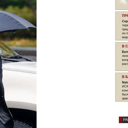
ПР
Сер
тер
пре
он 
мир
В 
Бел
лиз
воо
рас
В 
Nat
ИСК
кон
был
арм
РА