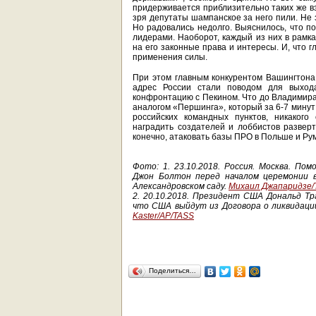
придерживается приблизительно таких же вз
зря депутаты шампанское за него пили. Не 
Но радовались недолго. Выяснилось, что п
лидерами. Наоборот, каждый из них в рамках
на его законные права и интересы. И, что 
применения силы.
При этом главным конкурентом Вашингтона 
адрес России стали поводом для выхо
конфронтацию с Пекином. Что до Владимира 
аналогом «Першинга», который за 6-7 минут
российских командных пунктов, никакого
наградить создателей и лоббистов развер
конечно, атаковать базы ПРО в Польше и Ру
Фото:
1. 23.10.2018. Россия. Москва. П
Джон Болтон перед началом церемонии 
Александровском саду.
Михаил Джапаридзе
2. 20.10.2018. Президент США Дональд Тр
что США выйдут из Договора о ликвидаци
Kaster/AP/TASS
Поделиться…