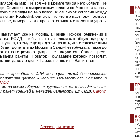
глядов на мир. Не зря же в Кремле так за него болели. Не
зря Симоньян с американским флагом по Москве каталась.
НА
охожие взгляды на мир вовсе не означают согласия между
18
 логики Realpolitik считает, что «контр-партнер» посягает
В 
ро
главное, намерены эти права отстаивать с помощью угрозы
оп
пе
кон
выступает уже не Москва, а Пекин. Похоже, обвинения в
ран
да из РСМД, чтобы начать полномасштабную ядерную
вся
(ин
Путина, то ему еще предстоит узнать, что с современным
пр
 будет долетать до Москвы и Санкт-Петербурга, а также до
сущ
 ответно-встречного удара не получится. Самое время
по
тывания ракеты «Новатор», обладание которой позволит,
кат
мынии, даже Лондон и Париж, но никак не Вашингтон…
не
ка
пр
утв
омощник президента США по национальной безопасности
нач
возложения цветов к Могиле Неизвестного Солдата в
/ТАСС
ПР
амп во время общения с журналистами в Неваде заявил,
18
и ракет средней и меньшей дальности (ДРСМД).
Carolyn
Кон
от
кон
сде
ус
В 
18
«Ро
Версия для печати
что
кот
та