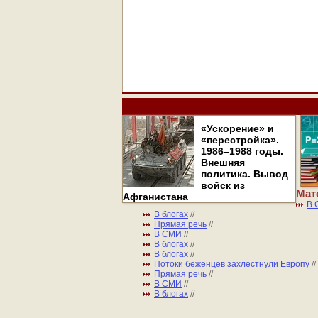
«Ускорение» и
«перестройка».
1986–1988 годы.
Внешняя
политика. Вывод
войск из
Мат
Афганистана
В 
В блогах
//
Прямая речь
//
В СМИ
//
В блогах
//
В блогах
//
Потоки беженцев захлестнули Европу
/
Прямая речь
//
В СМИ
//
В блогах
//