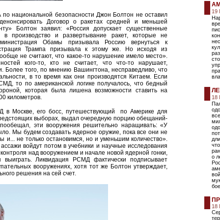
АМ
19 
А по национальной безопасности Джон Болтон не оставил
Нар
денонсировать Договор о ракетах средней и меньшей
вре
нту» Болтон заявил: «Россия допускает существенные
пи
 в производство и развертывание ракет, которые не
ко
нес
Администрация Обамы призывала Россию вернуться к
кул
страция Трампа призывала к этому же. Но исходя из
раз
вообще не считают, что какое-то нарушение имело место».
сто
остей кого-то, кто не считает, что что-то нарушает,
уп
. Более того, по мнению Вашингтона, несправедливо, что
пра
льности, в то время как они производятся Китаем. Если
вла
СМД, то по американской логике получалось, что бедный
ороной, которая была лишена возможности ставить на
ЛЕ
00 километров.
18 
Па
од
МД в Москве, его босс, путешествующий по Америке для
все
предстоящих выборах, выдал очередную порцию обещаний-
ми
 пообещал, эти вооружения решительно наращивать: «У
одо
было. Мы будем создавать ядерное оружие, пока все они не
пот
ны и... не только остановимся, но и уменьшим количество».
дл
что
пассажи войдут потом в учебники и научные исследования
ран
и контроля над вооружением и начале новой ядерной гонки,
о л
н выиграть. Ликвидация РСМД фактически подписывает
Ро
упательных вооружениях, хотя тот же Болтон утверждает,
ам
ьного решения на сей счет.
во
мук
бое
ПР
18
Сер
те