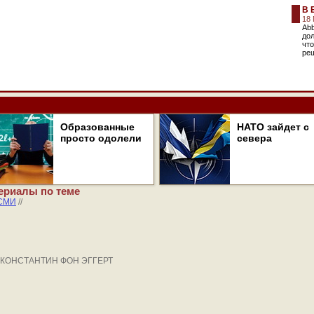
В 
18
Abb
дол
что
реш
Образованные
НАТО зайдет с
просто одолели
севера
ериалы по теме
СМИ
//
/ КОНСТАНТИН ФОН ЭГГЕРТ