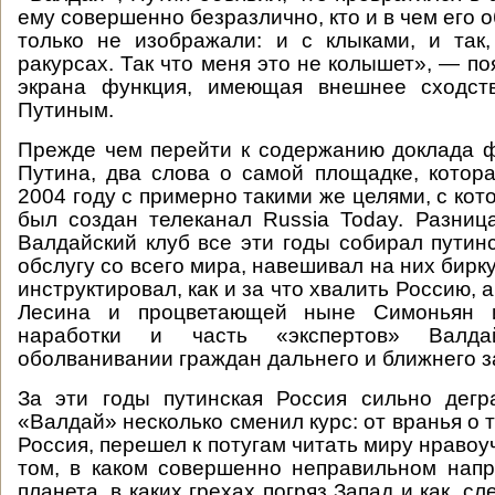
ему совершенно безразлично, кто и в чем его о
только не изображали: и с клыками, и так,
ракурсах. Так что меня это не колышет», — п
экрана функция, имеющая внешнее сходст
Путиным.
Прежде чем перейти к содержанию доклада 
Путина, два слова о самой площадке, котор
2004 году с примерно такими же целями, с ко
был создан телеканал Russia Today. Разниц
Валдайский клуб все эти годы собирал путин
обслугу со всего мира, навешивал на них бирк
инструктировал, как и за что хвалить Россию, 
Лесина и процветающей ныне Симоньян и
наработки и часть «экспертов» Валда
оболванивании граждан дальнего и ближнего з
За эти годы путинская Россия сильно дегр
«Валдай» несколько сменил курс: от вранья о т
Россия, перешел к потугам читать миру нравоу
том, в каком совершенно неправильном нап
планета, в каких грехах погряз Запад и как, с