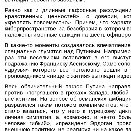
Равно как и длинные пафосные рассужден
нравственных ценностей», о доверии, ко
укреплять повсеместно». Причем, что характ
киберпространстве, за безобразия в котором в
наложены именные санкции на шесть офицеро
В какие-то моменты создавалось впечатление
специально глумятся над Путиным. Например
раз эти весельчаки вставляют в его высту
подражанию Франциску Ассизскому. Само сопо
«друзья» которого все поголовно вошли в 
проповедником «нищего жития» выглядит изде
Весь обличительный пафос Путина направл
против «погрязшего в грехах» Запада. Любой 
вне критики. На вопрос об османских амбици
разразился таким потоком комплиментов, что 
стало казаться, что у него к турецкому дикт
личная симпатия, а, возможно, и нечто бо
человек гибкий», «президент Эрдоган пров
внешнюю политику, не реагируя ни на какое д