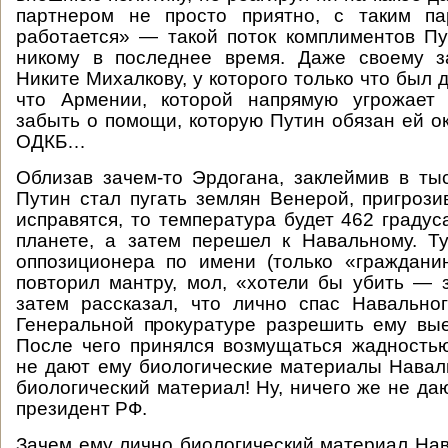
партнером не просто приятно, с таким п
работается» — такой поток комплиментов П
никому в последнее время. Даже своему з
Никите Михалкову, у которого только что был 
что Армении, которой напрямую угрожает 
забыть о помощи, которую Путин обязан ей ок
ОДКБ…
Облизав зачем-то Эрдогана, заклеймив в ты
Путин стал пугать землян Венерой, пригрози
исправятся, то температура будет 462 градус
планете, а затем перешел к Навальному. Т
оппозиционера по имени (только «граждани
повторил мантру, мол, «хотели бы убить — 
затем рассказал, что лично спас Навально
Генеральной прокуратуре разрешить ему вы
После чего принялся возмущаться жадность
не дают ему биологические материалы Навал
биологический материал! Ну, ничего же не да
президент РФ.
Зачем ему лично биологический материал Нав