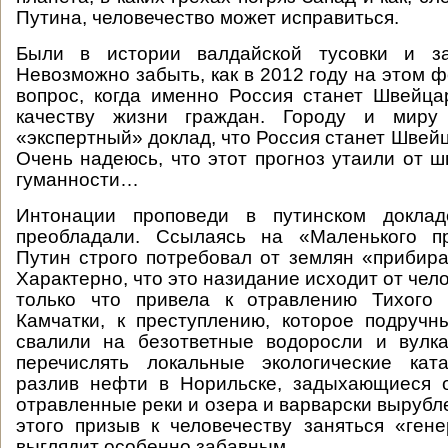
Путина, человечество может исправиться.
Были в истории валдайской тусовки и за
Невозможно забыть, как в 2012 году на этом 
вопрос, когда именно Россия станет Швейц
качеству жизни граждан. Городу и миру
«экспертный» доклад, что Россия станет Швейц
Очень надеюсь, что этот прогноз утаили от ш
гуманности…
Интонации проповеди в путинском докла
преобладали. Ссылаясь на «Маленького п
Путин строго потребовал от землян «прибира
Характерно, что это назидание исходит от чело
только что привела к отравлению Тихого
Камчатки, к преступлению, которое подруч
свалили на безответные водоросли и вулк
перечислять локальные экологические кат
разлив нефти в Норильске, задыхающиеся о
отравленные реки и озера и варварски вырубл
этого призыв к человечеству заняться «ген
выглядит особенно забавным.