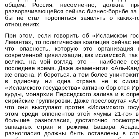
общем, Россия, несомненно, должна пр
разворачивающейся сейчас бизнес-борьбе за 
бы не стал торопиться заявлять о каких-т
отношениях.
При этом, если говорить об «Исламском го
Леванта», то политическая коалиция сейчас н
что опасность, которую это организация 
современной цивилизации, как исламской, так
велика, на мой взгляд, это — наиболее се
последнее время. Даже знаменитая «Аль-Каи
же опасна. И бороться, а тем более уничтожи
в одиночку ни одна страна не в силах
«Исламского государства» активно борются Ир
курды, монархии Персидского залива и в опр
сирийские группировки. Даже пресловутая «Ал
что они выступают против «Исламского гос
этом среди оппонентов этой «чумы 21-го» 
большие разногласия, достаточно посмотр
западных стран и режима Башара Асада
разногласия должны быть оставлены в сто