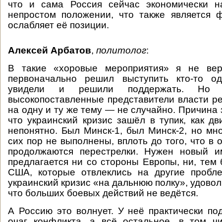
что и сама Россия сейчас экономически н
непростом положении, что также является 
ослабляет её позиции.
Алексей Арбатов
,
политолог
:
В такие «хоровые мероприятия» я не вер
первоначально решил выступить кто-то о
увидели и решили поддержать. Но 
высокопоставленные представители власти р
на одну и ту же тему — не случайно. Причина 
что украинский кризис зашёл в тупик, как д
непонятно. Был Минск-1, был Минск-2, но мн
сих пор не выполнены, вплоть до того, что в
продолжаются перестрелки. Нужен новый и
предлагается ни со стороны Европы, ни, тем 
США, которые отвлеклись на другие пробл
украинский кризис «на дальнюю полку», удово
что больших боевых действий не ведётся.
А Россию это волнует. У неё практически по
очаг конфликта, а всё остальное, в том ч