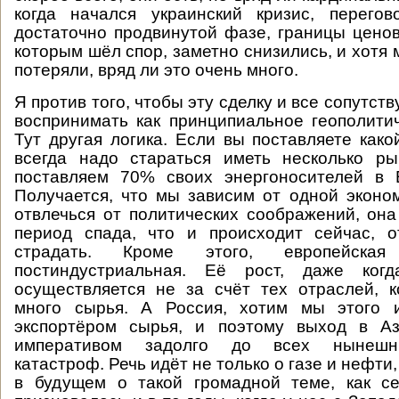
когда начался украинский кризис, перег
достаточно продвинутой фазе, границы ценов
которым шёл спор, заметно снизились, и хотя м
потеряли, вряд ли это очень много.
Я против того, чтобы эту сделку и все сопутс
воспринимать как принципиальное геополити
Тут другая логика. Если вы поставляете како
всегда надо стараться иметь несколько р
поставляем 70% своих энергоносителей в
Получается, что мы зависим от одной эконо
отвлечься от политических соображений, она
период спада, что и происходит сейчас, 
страдать. Кроме этого, европейска
постиндустриальная. Её рост, даже ког
осуществляется не за счёт тех отраслей, 
много сырья. А Россия, хотим мы этого и
экспортёром сырья, и поэтому выход в А
императивом задолго до всех нынешни
катастроф. Речь идёт не только о газе и нефти, 
в будущем о такой громадной теме, как се