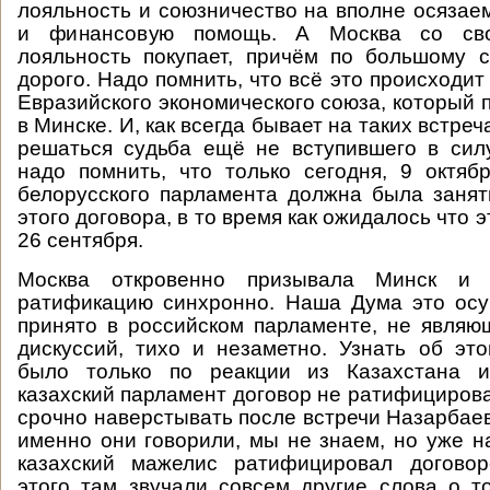
лояльность и союзничество на вполне осяза
и финансовую помощь. А Москва со св
лояльность покупает, причём по большому 
дорого. Надо помнить, что всё это происходи
Евразийского экономического союза, который 
в Минске. И, как всегда бывает на таких встреч
решаться судьба ещё не вступившего в сил
надо помнить, что только сегодня, 9 октяб
белорусского парламента должна была заня
этого договора, в то время как ожидалось что 
26 сентября.
Москва откровенно призывала Минск и 
ратификацию синхронно. Наша Дума это осу
принято в российском парламенте, не явля
дискуссий, тихо и незаметно. Узнать об э
было только по реакции из Казахстана и
казахский парламент договор не ратифициров
срочно наверстывать после встречи Назарбаев
именно они говорили, мы не знаем, но уже 
казахский мажелис ратифицировал договор
этого там звучали совсем другие слова о т