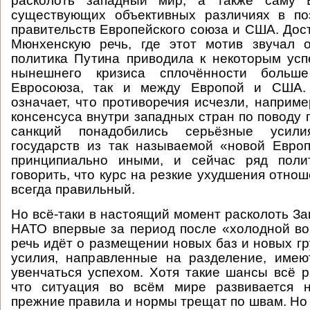
расколоть западный мир, а также саму Е
существующих объективных различиях в по
правительств Европейского союза и США. Дос
Мюнхенскую речь, где этот мотив звучал о
политика Путина приводила к некоторым ус
нынешнего кризиса сплочённости боль
Евросоюза, так и между Европой и США. 
означает, что противоречия исчезли, наприме
консенсуса внутри западных стран по поводу 
санкций понадобились серьёзные усил
государств из так называемой «новой Евро
принципиально иными, и сейчас ряд поли
говорить, что курс на резкие ухудшения отно
всегда правильный.
Но всё-таки в настоящий момент расколоть За
НАТО впервые за период после «холодной во
речь идёт о размещении новых баз и новых гр
усилия, направленные на разделение, име
увенчаться успехом. Хотя такие шансы всё р
что ситуация во всём мире развивается н
прежние правила и нормы трещат по швам. Но 