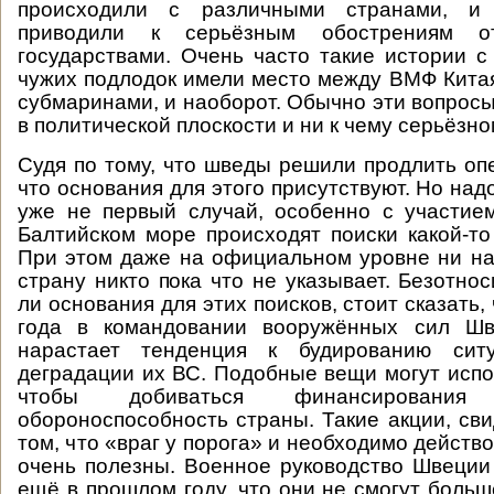
происходили с различными странами, 
приводили к серьёзным обострениям о
государствами. Очень часто такие истории 
чужих подлодок имели место между ВМФ Кита
субмаринами, и наоборот. Обычно эти вопрос
в политической плоскости и ни к чему серьёзно
Судя по тому, что шведы решили продлить опе
что основания для этого присутствуют. Но надо
уже не первый случай, особенно с участие
Балтийском море происходят поиски какой-то
При этом даже на официальном уровне ни на
страну никто пока что не указывает. Безотнос
ли основания для этих поисков, стоит сказать,
года в командовании вооружённых сил Шв
нарастает тенденция к будированию сит
деградации их ВС. Подобные вещи могут испол
чтобы добиваться финансировани
обороноспособность страны. Такие акции, св
том, что «враг у порога» и необходимо действо
очень полезны. Военное руководство Швеции
ещё в прошлом году, что они не смогут больш