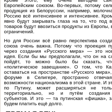
Кроме этого, ему очень выгодны санк
Европейским союзом. Во-первых, потому сел
продукция из Белоруссии, например, молочна
Россию всё интенсивнее и интенсивнее. Кром
явно будут закрывать глаза на то, что под 
товаров будут ввозиться продукты из Европы,
ограничений.
Но для России всё равно перспектива созд
союза очень важна. Потому что проекция п
через создания «Русского мира» — это но
идея. Если бы мы предполагали, что он на 
пойдёт, то можно было бы сказать, чт
«политическое завещание». О том, что Ка
оставаться на пространстве «Русского мира»,
форуме в Селигере, пространно отвеч
возможности национализма в этой стране. И э
по Путину, может расширяться не тол
территориально, но и путём создания 
субъектов. И это — та путинская «фишка», 
будем платить ещё долго.