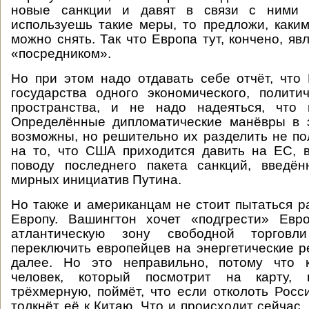
новые санкции и давят в связи с ними
используешь такие меры, то предложи, каки
можно снять. Так что Европа тут, кончено, яв
«посредником».
Но при этом надо отдавать себе отчёт, чт
государства одного экономического, полити
пространства, и не надо надеяться, что
Определённые дипломатические манёвры в 
возможны, но решительно их разделить не по
на то, что США приходится давить на ЕС, 
поводу последнего пакета санкций, введён
мирных инициатив Путина.
Но также и американцам не стоит пытаться р
Европу. Вашингтон хочет «подгрести» Евр
атлантическую зону свободной торговл
переключить европейцев на энергетические 
далее. Но это неправильно, потому что 
человек, который посмотрит на карту,
трёхмерную, поймёт, что если отколоть Росс
толкнёт её к Китаю. Что и происходит сейчас