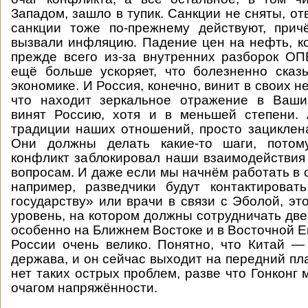
Западом, зашло в тупик. Санкции не сняты, о
санкции тоже по-прежнему действуют, при
вызвали инфляцию. Падение цен на нефть, к
прежде всего из-за внутренних разборок О
ещё больше ускоряет, что болезненно сказ
экономике. И Россия, конечно, винит в своих 
что находит зеркальное отражение в Вашин
винят Россию, хотя и в меньшей степени. 
традиции наших отношений, просто зациклен
Они должны делать какие-то шаги, потом
конфликт заблокировал наши взаимодействия
вопросам. И даже если мы начнём работать в 
например, разведчики будут контактироват
государству» или врачи в связи с Эболой, эт
уровень, на котором должны сотрудничать две
особенно на Ближнем Востоке и в Восточной Е
России очень велико. Понятно, что Китай —
держава, и он сейчас выходит на передний пла
нет таких острых проблем, разве что Гонконг
очагом напряжённости.