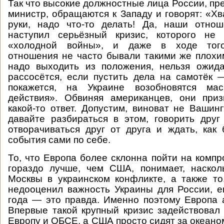
Так что высокие должностные лица России, пр
министр, обращаются к Западу и говорят: «Хв
руки, надо что-то делать! Да, наши отнош
наступил серьёзный кризис, которого не
«холодной войны», и даже в ходе того
отношения не часто бывали такими же плохим
надо выходить из положения, нельзя ожида
рассосётся, если пустить дела на самотёк
покажется, на Украине возобновятся ма
действия». Обвиняя американцев, они пр
какой-то ответ. Допустим, виноват не Вашинг
давайте разбираться в этом, говорить друг
отворачиваться друг от друга и ждать, как 
события сами по себе.
То, что Европа более склонна пойти на компр
гораздо лучше, чем США, понимает, наскол
Москвы в украинском конфликте, а также то
недооценил важность Украины для России, 
года — это правда. Именно поэтому Европа а
Впервые такой крупный кризис задействовал
Европу и ОБСЕ, а США просто сидят за океано