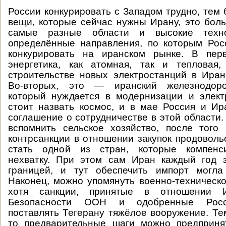
России конкурировать с Западом трудно, тем 
вещи, которые сейчас нужны Ирану, это бол
самые разные области и высокие техн
определённые направления, по которым Рос
конкурировать на иранском рынке. В пер
энергетика, как атомная, так и тепловая
строительстве новых электростанций в Иран
Во-вторых, это — иранский железнодоро
который нуждается в модернизации и элект
стоит назвать космос, и в мае Россия и И
соглашение о сотрудничестве в этой области.
вспомнить сельское хозяйство, после того
контрсанкции в отношении закупок продоволь
стать одной из стран, которые компенс
нехватку. При этом сам Иран каждый год з
границей, и тут обеспечить импорт могл
Наконец, можно упомянуть военно-техническо
хотя санкции, принятые в отношении 
Безопасности ООН и одобренные Росс
поставлять Тегерану тяжёлое вооружение. Тем
то предварительные шаги можно предприня