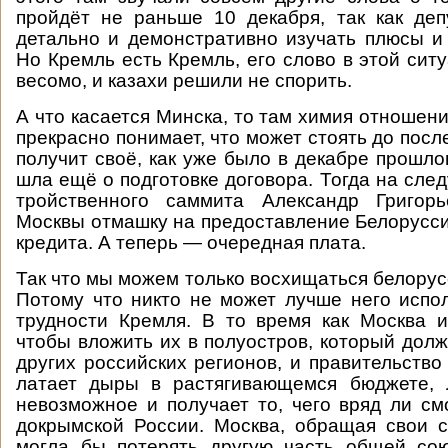
пройдёт не раньше 10 декабря, так как де
детально и демонстративно изучать плюсы и
Но Кремль есть Кремль, его слово в этой сит
весомо, и казахи решили не спорить.
А что касается Минска, то там химия отношен
прекрасно понимает, что может стоять до посл
получит своё, как уже было в декабре прошлог
шла ещё о подготовке договора. Тогда на сле
тройственного саммита Александр Григор
Москвы отмашку на предоставление Белорусси
кредита. А теперь — очередная плата.
Так что мы можем только восхищаться белорус
Потому что никто не может лучше него испо
трудности Кремля. В то время как Москва и
чтобы вложить их в полуостров, который дол
других российских регионов, и правительство
латает дыры в растягивающемся бюджете, 
невозможное и получает то, чего вряд ли см
докрымской России. Москва, обращая свои 
могла бы потерять другую часть общей сою