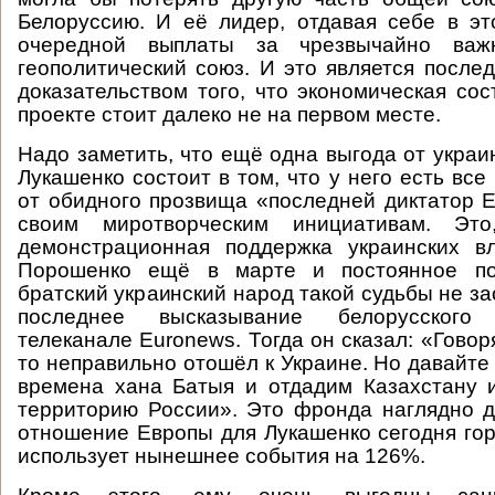
Белоруссию. И её лидер, отдавая себе в эт
очередной выплаты за чрезвычайно ва
геополитический союз. И это является посл
доказательством того, что экономическая со
проекте стоит далеко не на первом месте.
Надо заметить, что ещё одна выгода от украи
Лукашенко состоит в том, что у него есть вс
от обидного прозвища «последней диктатор 
своим миротворческим инициативам. Это
демонстрационная поддержка украинских вл
Порошенко ещё в марте и постоянное под
братский украинский народ такой судьбы не за
последнее высказывание белорусского
телеканале Euronews. Тогда он сказал: «Говоря
то неправильно отошёл к Украине. Но давайте
времена хана Батыя и отдадим Казахстану 
территорию России». Это фронда наглядно д
отношение Европы для Лукашенко сегодня гор
использует нынешнее события на 126%.