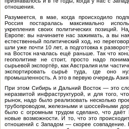
признавалось и в те годы, когда у нас с Зап
отношения.
Разумеется, в мае, когда происходило подп
Россия постаралась максимально испол
укрепления своих политических позиций. Н
Европе: вы начинаете нас зажимать, а вы на
естественный политический ход, но перегово
шли уже почти 10 лет, а подготовка к разворо
на Восток началась ещё раньше. Так что кон
геополитике не стоит, просто надо поним
сырьевой экспортёр, как Австралия или частич
экспортировать сырьё туда, где оно ну
промышленность. А это в первую очередь Азия
При этом Сибирь и Дальний Восток — это сл
неразвитой инфраструктурой, и для того, чт
рынок, надо было реализовать несколько прое
трубопроводом, железными и шоссейными дор
было с огромным трудом сделано, что даёт
новые возможности. И то, что это происходи
отношений с Западом — скорее совпадение. П