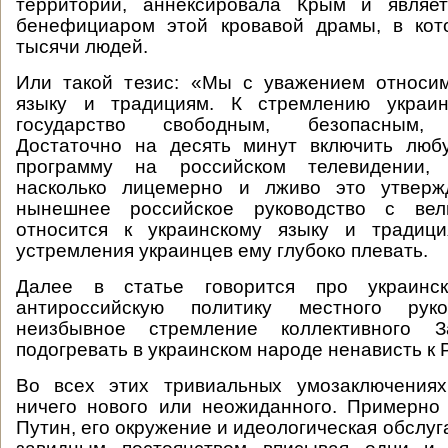
территорий, аннексировала Крым и являе
бенефициаром этой кровавой драмы, в кот
тысячи людей.
Или такой тезис: «Мы с уважением относим
языку и традициям. К стремлению украин
государство свободным, безопасным, 
Достаточно на десять минут включить люб
программу на российском телевидении, 
насколько лицемерно и лживо это утверж
нынешнее российское руководство с вел
относится к украинскому языку и традиц
устремления украинцев ему глубоко плевать.
Далее в статье говорится про украинск
антироссийскую политику местного ру
неизбывное стремление коллективного З
подогревать в украинском народе ненависть к 
Во всех этих тривиальных умозаключения
ничего нового или неожиданного. Примерно
Путин, его окружение и идеологическая обслуга