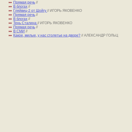
Прямая речь
//
В блогах
//
Гляйвиц-2 от Шойгу
// ИГОРЬ ЯКОВЕНКО
Прямая речь
//
В блогах
//
Тень Сталина
// ИГОРЬ ЯКОВЕНКО
Прямая речь
//
В СМИ
//
Какое, милые, у нас столетье на дворе?
// АЛЕКСАНДР ГОЛЬЦ