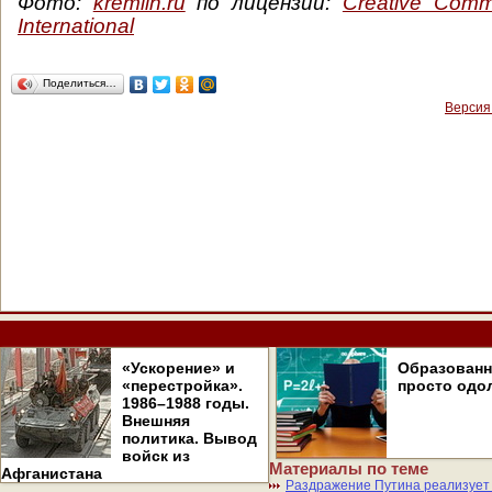
Фото:
kremlin.ru
по лицензии:
Creative Commo
International
Поделиться…
Версия
«Ускорение» и
Образован
«перестройка».
просто одо
1986–1988 годы.
Внешняя
политика. Вывод
войск из
Материалы по теме
Афганистана
Раздражение Путина реализует