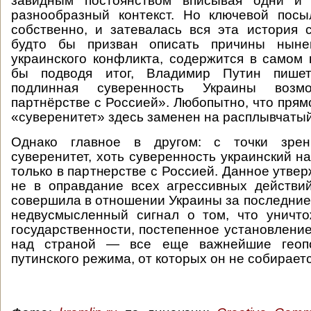
завидным постоянством вписывая одни и
разнообразный контекст. Но ключевой посыл
собственно, и затевалась вся эта история 
будто бы призван описать причины нынеш
украинского конфликта, содержится в самом 
бы подводя итог, Владимир Путин пишет
подлинная суверенность Украины воз
партнёрстве с Россией». Любопытно, что прям
«суверенитет» здесь заменен на расплывчаты
Однако главное в другом: с точки зрен
суверенитет, хоть суверенность украинский н
только в партнерстве с Россией. Данное утве
не в оправдание всех агрессивных действи
совершила в отношении Украины за последние 
недвусмысленный сигнал о том, что уничто
государственности, постепенное установление
над страной — все еще важнейшие геопо
путинского режима, от которых он не собирает