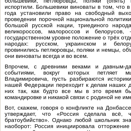
большевики, петлюровцы, поляки (опять
испортили. Большевики виноваты в том, что в
года установили право на свободный вых
проведении порочной национальной политики
большой русской нации, триединого народа
великороссов, малороссов и белорусов,
государственном уровне положение о трёх отд
народах: русском, украинском и бело
провинились петлюровцы, поляки и немцы, об
они виноваты всегда и во всем.
Впрочем, с древними веками и давным-д
событиями, вокруг которых петляет м
Владимировича, пусть разбираются историк
нашей Федерации переходит к делам наших д
них так, как будто все мы в это время б
командировке и никакой связи с родиной не им
Вот, скажем, говоря о конфликте на Донбасс
утверждает, что «Россия сделала всё, ч
братоубийство». Однако любой школьник зна
наоборот: Россия инициировала отторжение