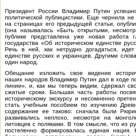
Президент России Владимир Путин успешн
политической публицистики. Еще чернила не
на страницах его предыдущей статьи, опубл
(она называлась «Быть открытыми, несмотр
публике представлена уже новая работа г
государства «Об историческом единстве русс
Речь в ней, как нетрудно догадаться, иде
единстве русских и украинцев. Другими слова
один народ.
Обещание изложить свое видение историч
наших народов Владимир Путин дал в ходе 
линии», и, как мы теперь видим, сдержал св
сжатые сроки. Большая часть работы посв
историческому экскурсу и несомненно претен
стать учебным пособием по изучению Древн
содержание ее таково: сначала были Рюри
развивались неплохо, несмотря на монгол
литовцев с поляками. В том смысле, что из р
постепенно формировалась единая нация.