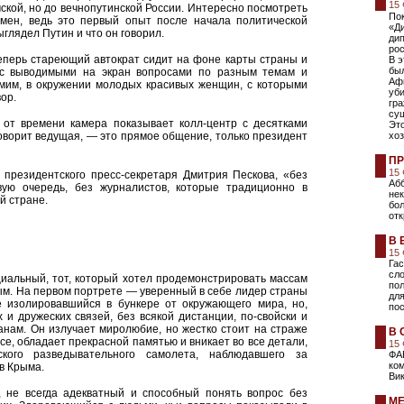
15
кой, но до вечнопутинской России. Интересно посмотреть
Пок
ен, ведь это первый опыт после начала политической
«Д
глядел Путин и что он говорил.
ди
рос
еперь стареющий автократ сидит на фоне карты страны и
В э
был
 с выводимыми на экран вопросами по разным темам и
Аф
мим, в окружении молодых красивых женщин, с которыми
уб
ор.
гр
су
я от времени камера показывает колл-центр с десятками
Это
оворит ведущая, — это прямое общение, только президент
хоз
ПР
15
президентского пресс-секретаря Дмитрия Пескова, «без
Аб
вую очередь, без журналистов, которые традиционно в
не
й стране.
бол
отк
В 
15
Гас
сло
иальный, тот, который хотел продемонстрировать массам
пол
ым. На первом портрете — уверенный в себе лидер страны
для
е изолировавшийся в бункере от окружающего мира, но,
пос
и дружеских связей, без всякой дистанции, по-свойски и
нам. Он излучает миролюбие, но жестко стоит на страже
В 
все, обладает прекрасной памятью и вникает во все детали,
15
кого разведывательного самолета, наблюдавшего за
ФА
ко
в Крыма.
Вик
не всегда адекватный и способный понять вопрос без
МЕ