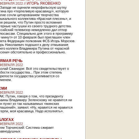
ИГОРЬ ЯКОВЕНКО
 ФЕВРАЛЯ 2022 //
 Западе не оценили некрофильскую шутку
ина про «терпеливую красавицу», которую
огие сочли цитированием творчества
ыкального коллектива «Красная плесень», и
ые решили, что Путин просто вспомнил
ерные частушки из своего трудного детства.
ссийский телевизор немедленно дал отпор
лосаксам. Специально для этого в программу
 минут» от 10 февраля был приглашен член
вета Федерации полковник ФСБ Игорь Морозов.
орь Николаевич подошел к делу отмывания
его коллеги Владимира Путина от «красной
есени» обстоятельно и профессионально.
ЯМАЯ РЕЧЬ
 ФЕВРАЛЯ 2022
олай Сванидзе: Всё это свидетельствует о
бости государства... При этом степень
репости государства усиливается со
еменем.
СМИ
 ФЕВРАЛЯ 2022
K: Путин, говоря о том, что президенту
раины Владимиру Зеленскому не нравится ни
н пункт из так называемых «минских
лашений», заявил: «Ну, нравится не нравится
ерпи, моя красавица. Надо исполнять».
БЛОГАХ
 ФЕВРАЛЯ 2022
тем Торчинский: Система сжирает
равнодушных