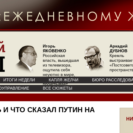
Игорь
Аркадий
ЯКОВЕНКО
ДУБНОВ
Российская
Кремль
власть, вышедшая
выстраивае
из телевизора,
«Постсовет
ощутила себя
пространств
неуютно в мире,
где телевизор
ИТОГИ НЕДЕЛИ
КАПЛЯ ЖЕЛЧИ
БЮРО РАССЛЕДОВ
проигрывает
ОУПРАВЛЕНИЕ
ВСЕ СЮЖЕТЫ
интернету
 И ЧТО СКАЗАЛ ПУТИН НА
НИ