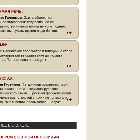
ЯМАЯ РЕЧЬ:
ас Галлямов
: Элита абсолютно
онсолидирована: подавляющее её
ьшинство никакой войны не хочет, однако
рыто выступить против люди боятся.
СМИ:
Н
: Российское посольство в Швеции не стало
ментировать высказывание дипломата
тора Татаринцева о санкциях.
БЛОГАХ:
ан Гусейнов
: Татаринцев подтвердил мои
ва о клоачности... текущего русского
итического языка... Грустная формула жизни
 человека путинской эпохи - не только для
ла РФ в Швеции: авось-небось-насрать.
НЕЕ В СЮЖЕТЕ
ЗГРОМ ВОЕННОЙ ОППОЗИЦИИ