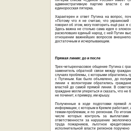
пятерка списка «Единой России» имеет с
административную партию власти с ее
единоросская пятерка.
Характерен и ответ Путина на вопрос, поч
«Потому что я не считаю, что украински
говорил об этом, могу повторить ещё раз: я
Здесь важна не столько сама идея о злокоз
расколовших единый народ, с ней Путин выс
отношении важнейших вопросов внешнепол
достаточным и исчерпывающим.
Прямая линия: до и после
Трех-четырехчасовое общение Путина с граж
заменитель обратной связи между граждана
случаях проблемы, с которыми обратились 
с Путиным. Как было объявлено, до полум
линии к волонтерам обратились граждан
властей до самой прямой линии. В советск
граждане могли упереться и сказать, что не 
не починит, к примеру, им крышу.
Полученные в ходе подготовки прямой 
информации, с которым в Кремле работают, 
темам-проблемам, и по регионам. По итога
числе которых контроль за выплатами
ответственности за нарушение экологиче
труда пожарников, льготное кредитов
исполнительной власти регионов поручено