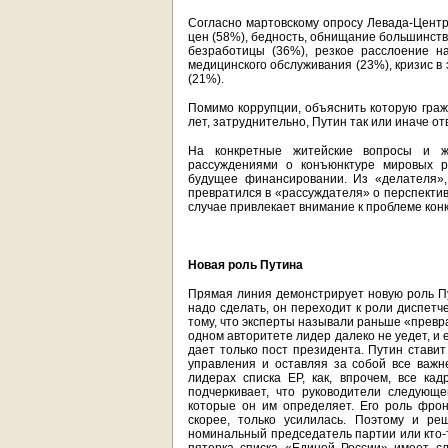
Согласно мартовскому опросу Левада-Центр
цен (58%), бедность, обнищание большинств
безработицы (36%), резкое расслоение н
медицинского обслуживания (23%), кризис в
(21%).
Помимо коррупции, объяснить которую граж
лет, затруднительно, Путин так или иначе о
На конкретные житейские вопросы и 
рассуждениями о конъюнктуре мировых р
будущее финансировании. Из «делателя»,
превратился в «рассуждателя» о перспектива
случае привлекает внимание к проблеме кон
Новая роль Путина
Прямая линия демонстрирует новую роль Пу
надо сделать, он переходит к роли диспетч
тому, что эксперты называли раньше «превр
одном авторитете лидер далеко не уедет, и
дает только пост президента. Путин ставит
управления и оставляя за собой все важ
лидерах списка ЕР, как, впрочем, все ка
подчеркивает, что руководители следующе
которые он им определяет. Его роль фрон
скорее, только усилилась. Поэтому и р
номинальный председатель партии или кто-т