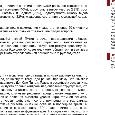
ПР
9 
а, наиболее острыми проблемами россияне считают: рост
Пе
а населения (40%), коррупцию, взяточничество (39%), рост
Юд
а богатых и бедных (26%), недоступность многих видов
пр
 экономике (22%), ухудшение состояния окружающей среды
за 
ра
Ch
наб
данам после нахождения у власти в течение 20 с лишним
пет
тветил на все главные тревожащие людей вопросы.
его
жу
жалобы людей Путин отвечал пространными общими
зак
Кад
ынков, успехах российских отраслей и заложенном на
Яши
 способного разрешить любую конкретную проблему, он
са
х на будущее. Он советует, к кому обратиться, и в лучшем
кретного отраслевого или регионального руководителя.
ПР
9 
Лео
вещ
И И
тина в системе, где от выдачи прямых распоряжений, что
ера, решающего, кому надо решать проблему. Это близко к
ащением в Дэн Сяо Пина». Только в российских условиях на
 ему нужен полный контроль над силовыми структурами, что
 систему на автопилот, отстраняясь от вопросов текущего
нейшие, ключевые решения, вроде самого недавнего — о
дровые решения высокого уровня. При этом он всячески
го уровня действуют как его полпреды и в тех рамках,
тмена системы никак не ослабла в последнее время, а,
ешение о составе списка ЕР оглашал именно он, а не
о из партийных функционеров. Не случайно и то, что топ-