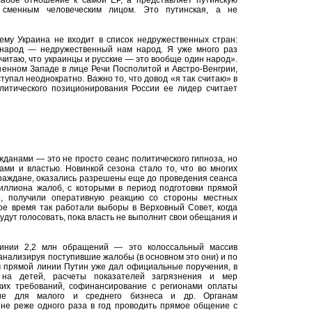
лабое отношение к самой ЕР, а представляет путинскую
 сменным человеческим лицом. Это путинская, а не
ему Украина не входит в список недружественных стран:
й народ — недружественный нам народ. Я уже много раз
 считаю, что украинцы и русские — это вообще один народ».
ненном Западе в лице Речи Посполитой и Австро-Венгрии,
тупал неоднократно. Важно то, что довод «я так считаю» в
итического позиционирования России ее лидер считает
данами — это не просто сеанс политического гипноза, но
ми и властью. Новинкой сезона стало то, что во многих
граждане, оказались разрешены еще до проведения сеанса
иллиона жалоб, с которыми в период подготовки прямой
е, получили оперативную реакцию со стороны местных
ое время так работали выборы в Верховный Совет, когда
будут голосовать, пока власть не выполнит свои обещания и
линии 2,2 млн обращений — это колоссальный массив
анализируя поступившие жалобы (в основном это они) и по
м прямой линии Путин уже дал официальные поручения, в
 на детей, расчеты показателей загрязнения и мер
ских требований, софинансирование с регионами оплаты
ание для малого и среднего бизнеса и др. Органам
 не реже одного раза в год проводить прямое общение с