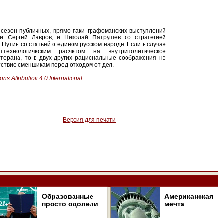
сезон публичных, прямо-таки графоманских выступлений
 и Сергей Лавров, и Николай Патрушев со стратегией
 Путин со статьей о едином русском народе. Если в случае
ехнологическим расчетом на внутриполитическое
терана, то в двух других рациональные соображения не
тствие сменщикам перед отходом от дел.
s Attribution 4.0 International
Версия для печати
Образованные
Американская
просто одолели
мечта