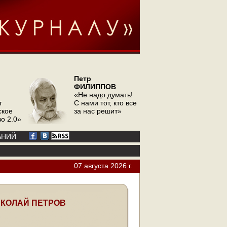
Петр
ФИЛИППОВ
«Не надо думать!
т
С нами тот, кто все
ское
за нас решит»
о 2.0»
АНИЙ
07 августа 2026 г.
КОЛАЙ ПЕТРОВ