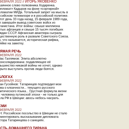
ИГОРЬ ЯКОВЕНКО
 ФЕВРАЛЯ 2022 //
аянное слово полковника Ходаренка.
ипломат» Кадыров на фоне «сортирной»
пломатии МИДа. Тотальный запрет на мысль в
сийском телевизоре и в российской политике.
тот день 33 года назад, 15 февраля 1989 года,
 завершён вывод советских войск из
ганистана. Итог войны: свыше миллиона
итых афганцев и свыше 15 тысяч погибших
аждан СССР. Афганская авантюра сыграла
щественную роль в развале Советского Союза.
, что называется, историческая рифма,
яйке на заметку.
ЯМАЯ РЕЧЬ
 ФЕВРАЛЯ 2022
бас Галлямов: Элита абсолютно
консолидирована: подавляющее её
ьшинство никакой войны не хочет, однако
рыто выступить против люди боятся.
БЛОГАХ
 ФЕВРАЛЯ 2022
ан Гусейнов: Татаринцев подтвердил мои
ва о клоачности... текущего русского
итического языка... Грустная формула жизни
 человека путинской эпохи - не только для
ла РФ в Швеции: авось-небось-насрать.
СМИ
 ФЕВРАЛЯ 2022
Н: Российское посольство в Швеции не стало
мментировать высказывание дипломата
тора Татаринцева о санкциях.
СТЬ ДОМАШНЕГО ТИРАНА