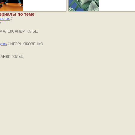
ериалы по теме
блогах
//
О
// АЛЕКСАНДР ГОЛЬЦ
дежь
// ИГОРЬ ЯКОВЕНКО
КСАНДР ГОЛЬЦ