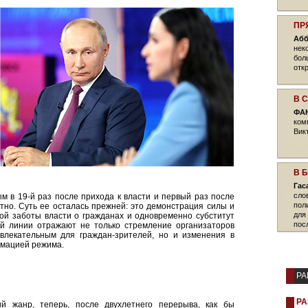
ПР
Абб
нек
бол
отк
В 
ФА
ком
Вик
В 
Гас
сло
 в 19-й раз после прихода к власти и первый раз после
пол
но. Суть ее осталась прежней: это демонстрация силы и
для
ой заботы власти о гражданах и одновременно субститут
пос
ой линии отражают не только стремление организаторов
влекательным для граждан-зрителей, но и изменения в
рмацией режима.
РА
РА
 жанр, теперь, после двухлетнего перерыва, как бы