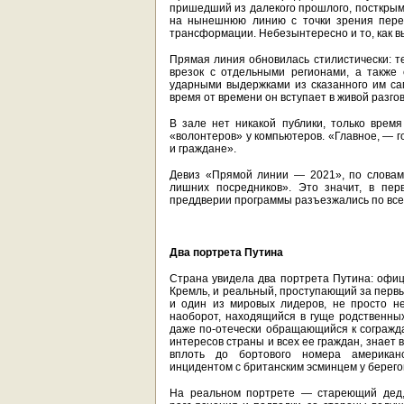
пришедший из далекого прошлого, посткрымс
на нынешнюю линию с точки зрения перем
трансформации. Небезынтересно и то, как вы
Прямая линия обновилась стилистически: т
врезок с отдельными регионами, а также
ударными выдержками из сказанного им са
время от времени он вступает в живой разгов
В зале нет никакой публики, только врем
«волонтеров» у компьютеров. «Главное, — г
и граждане».
Девиз «Прямой линии — 2021», по словам 
лишних посредников». Это значит, в пер
преддверии программы разъезжались по все
Два портрета Путина
Страна увидела два портрета Путина: офиц
Кремль, и реальный, проступающий за перв
и один из мировых лидеров, не просто н
наоборот, находящийся в гуще родственных 
даже по-отечески обращающийся к согражда
интересов страны и всех ее граждан, знает 
вплоть до бортового номера американс
инцидентом с британским эсминцем у берего
На реальном портрете — стареющий дед, 