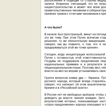
разъяснения и подводки со стороны ведущ
записи. Искренне считающий, что он луч
нациестроительства и может все всем дох
правительственные чиновники и губернаторы 
прежних трюков с отчетами чиновников и пр
А что было?
В начале был пространный, минут на пятнад
эту же тему. При этом Путин всячески ста
решения, ту же обязательную вакцинацию
говорил, как вы помните, о том, что я 
придерживаться этой же точки зрения».
Сегодня, когда концентрация колоссальной
Путин с готовностью этой ответственность
Госдумы не поддержали предложение пере
национальных прививок и в результате 
общенациональном плане. Поэтому, мол, обя
власти на местах вправе устанавливать свои
Группа вопросов номер два — Украина. Пу
русского народа, который всегда старалис
говорит, что напишет об этом аналитическ
Кремля и в «Российской газете».
В России нет ни свободных выборов, чтобы 
доводить до власти чаяния граждан. Зато
результатами которых, показывающих наст
«спрос-предложение» хорошо описывает и т