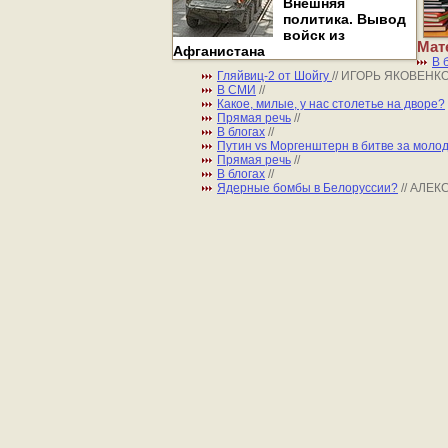
Внешняя
политика. Вывод
войск из
Мат
Афганистана
В 
Гляйвиц-2 от Шойгу
// ИГОРЬ ЯКОВЕНК
В СМИ
//
Какое, милые, у нас столетье на дворе?
Прямая речь
//
В блогах
//
Путин vs Моргенштерн в битве за моло
Прямая речь
//
В блогах
//
Ядерные бомбы в Белоруссии?
// АЛЕ