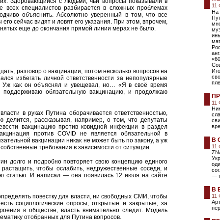
их. Здоровающийся с людьми, чьи вопросы показывали в
11
ше всех специалистов разбирается в сложных проблемах
На
одчиво объяснить. Абсолютно уверенный в том, что все
Пут
его сейчас видят и ловят его указания. При этом, впрочем,
мн
инятых еще до окончания прямой линии мерах не было.
муз
ин
мат
Ро
анг
«60
Со
цать, разговор о вакцинации, потом несколько вопросов на
Иг
сво
рался избегать личной ответственности за непопулярные
пл
. Уж как он объяснял и увещевал, но… «Я в своё время
не поддерживаю обязательную вакцинацию, и продолжаю
ПР
11
Ник
 власти в руках Путина оборачивается ответственностью,
сла
ю делится, рассказывая, например, о том, что депутаты
сви
вести вакцинацию против ковидной инфекции в раздел
вр
вакцинация против COVID не является обязательной в
В 
зательной вакцинации никак не может быть по закону, а уж
11
 собственные требования в зависимости от ситуации.
ZNA
Ук
тин долго и подробно повторяет свою концепцию единого
оди
ь растащить, чтобы ослабить, недружественные соседи, и
сог
ую статью. И написал — она появилась 12 июля на сайте
— т
В 
определять повестку для власти, ни свободных СМИ, чтобы
11
Ар
 есть социологические опросы, открытые и закрытые, за
не
роения в обществе, власть внимательно следит. Модель
ематику отобранных для Путина вопросов.