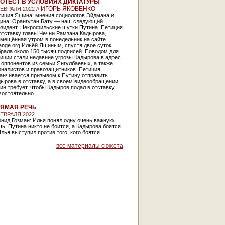
ОТЕСТ В УСЛОВИЯХ ДИКТАТУРЫ
ИГОРЬ ЯКОВЕНКО
ФЕВРАЛЯ 2022 //
тиция Яшина: мнения социологов Эйдмана и
ина. Орангутан Бату — наш следующий
езидент. Некрофильские шутки Путина. Петиция
отставку главы Чечни Рамзана Кадырова,
змещённая утром в понедельник на сайте
ange.org Ильёй Яшиным, спустя двое суток
рала около 150 тысяч подписей. Поводом для
иции стали недавние угрозы Кадырова в адрес
 оппонентов из семьи Янгулбаевых, а также
рналистов и правозащитников. Петиция
анчивается призывом к Путину отправить
ырова в отставку, а в своем видеообращении
н требует, чтобы Кадыров подал в отставку
мостоятельно.
ЯМАЯ РЕЧЬ
ФЕВРАЛЯ 2022
нид Гозман: Илья понял одну очень важную
ь: Путина никто не боится, а Кадырова боятся.
лья выступил против того, кого боятся.
все материалы сюжета