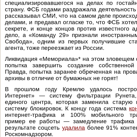
специализировавшегося на делах по гостай
страну. ФСБ годами раздражала деятельность
рассказывал СМИ, что на самом деле происхо
делами, и предавал огласке то, что ФСБ хоте
секрете, и конце концов против известного а
дело, а «Команду 29» признали иностранны
Свобода», одним из первых получившие ста
агента, тоже переезжает из России.
Ликвидация «Мемориала»* на этом зловещем 
попытка завершить создание собственной
Правда, попытка заранее обреченная на про
архивы в отличие от бумажных не горят!
В прошлом году Кремлю удалось постро
Интернет» — систему фильтрации Рунета,
единого центра, которая заменила старую
систему блокировок. К концу года система
ко
интернет-трафика и 100% мобильного тр
пример ее работы — замедление трафика tw
результате соцсеть
удалила
более 91% контен
Роскомнадзором.