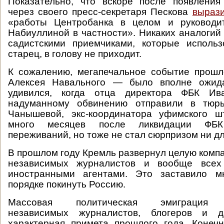
Показательно, что вскоре после появления
через своего пресс-секретаря Пескова
выраз
«работы Центробанка в целом и руководи
Набиуллиной в частности». Никаких аналогий 
садистскими приемчиками, которые использ
старец, в голову не приходит.
К сожалению, мегапечальное событие прошл
Алексея Навального — было вполне ожид
удивился, когда отца директора ФБК И
надуманному обвинению отправили в тюрь
Чанышевой, экс-координатора уфимского ш
много месяцев после ликвидации ФБ
переживаний, но тоже не стал сюрпризом ни дл
В прошлом году Кремль развернул целую комп
независимых журналистов и вообще всех 
иностранными агентами. Это заставило м
порядке покинуть Россию.
Массовая политическая эмиграция о
независимых журналистов, блогеров и
характерная примета прошлого года. Конеч