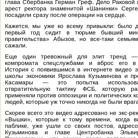
глава Сбербанка Герман Греф. Дело Раковой 
арест ректора знаменитой «Шанинки» Серге
посадили сразу после операции на сердце.
Кажется, мы уже ко всему привыкли: было 
первый год сидит в тюрьме бывший мин
правительства» Абызов, но все-таки семья
сажали.
Еще один тревожный для элит тренд —
компромата спецслужбами и вброс его в 
История с появившимся в интернете видео 
школы экономики Ярослава Кузьминова и пр
Касамары — это попытка использов
отвратительную тактику ФСБ, которую р
применяли против оппозиции и политических к
людей, которые уж точно никогда не были враг
Скорее всего это видео адресовано не экс-ре
«Вышки», которые к тому времени, когда в
паблике, уже ушли со своих постов, адрес
Кузьминова и главе Центробанка Эльви