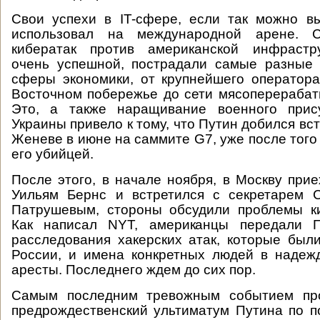
Cвои успехи в IT-сфере, если так можно в
использовал на международной арене. С
кибератак против американской инфрастр
очень успешной, пострадали самые разные
сферы экономики, от крупнейшего оператор
Восточном побережье до сети мясоперераба
Это, а также наращивание военного прис
Украины привело к тому, что Путин добился вс
Женеве в июне на саммите G7, уже после того
его убийцей.
После этого, в начале ноября, в Москву при
Уильям Бернс и встретился с секретарем 
Патрушевым, стороны обсудили проблемы ки
Как написал NYT, американцы передали П
расследования хакерских атак, которые был
России, и имена конкретных людей в надеж
аресты. Последнего ждем до сих пор.
Самым последним тревожным событием про
предрождественский ультиматум Путина по 