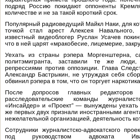
подряд Россию покидают оппоненты Кремл
количестве и не за такой короткий срок.
Популярный радиоведущий Майкл Наки, для ко
точкой стал арест Алексея Навального, 
известный видеоблогер Руслан Усачев покин
что в ней царят «мракобесие, лицемерие, закр
Уехать из страны рэпера Моргенштерна, с
политэмигранта, заставили те же люди,
репрессиями против оппозиции. Глава Следс
Александр Бастрыкин, не утруждая себя сбор
обвинил рэпера в том, что он торгует наркотика
После допросов главных редакторо
расследовательские команды журналис
«Инсайдер» и «Проект” — вынуждены уехать 
же первых двух признали иностранными агент
нежелательной организацией, деятельность ко
Cотрудники журналистско-адвокатского про
под руководством адвоката Ив