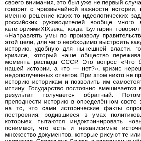
своего внимания, это был уже не первый случа
говорит о чрезвычайной важности истории,
именно решение каких-то идеологических за
российских руководителей вообще много 
категориямиXIXвека, когда Булгарин говорил
«Направлять умы по произволу правительст
этой цели, для чего необходимо выстроить ка
историю, удобную для нынешней власти, го
кризисе, который наше общество пережив
момента распада СССР. Это вопрос «Что 
нашей истории, а что — нет?», кризис нер
недополученных ответов. При этом никто не п
историю историкам и позволить им самостоя
истину. Государство постоянно вмешивается в
результат получается обратный. Пото
преподнести историю в определённом свете 
на то, что сами исторические факты опр
построения, родившиеся в умах политико
которыех пытаются индоктринировать нов
понимают, что есть и независимые источ
множество документов, которые рисуют те или