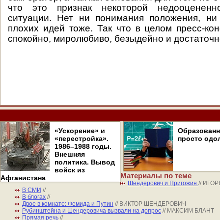
что это признак некоторой недооцененно
ситуации. Нет ни понимания положения, ни
плохих идей тоже. Так что в целом пресс-к
спокойно, миролюбиво, безыдейно и достаточн
«Ускорение» и
Образован
«перестройка».
просто одо
1986–1988 годы.
Внешняя
политика. Вывод
войск из
Материалы по теме
Афганистана
Шендерович и Пригожин
// ИГО
В СМИ
//
В блогах
//
Двое в комнате: Фемида и Путин
// ВИКТОР ШЕНДЕРОВИЧ
Рубинштейна и Шендеровича вызвали на допрос
// МАКСИМ БЛАНТ
Прямая речь
//