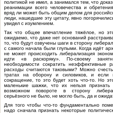
политикой не имел, а занимался тем, что док
реанимации всего человечества и обретени
вряд ли может быть общим делом для российск
люди, нашедшие эту цитату, явно погорячилис
увидел с изумлением.
Так что общее впечатление тяжёлое, но эт
ожидаемо, что даже нет оснований расстраив
то, что будут озвучены шаги в сторону либера
с самого начала были глупыми. Когда идёт ар
не может происходить либерализация эконом
идти «в раскоряку». По-своему занят
необходимости сократить неэффективные р
расходы считаются таковыми? Можно счесть
тратах на оборону и силовиков, и если 
сокращение, то это будет хоть что-то. Но эт
маленькие шажки, что их нельзя признать
возможном повороте в сторону либера
серьёзного не было, не могло быть, да и ожида
Для того чтобы что-то фундаментально поме
надо сначала признать некоторые политичес