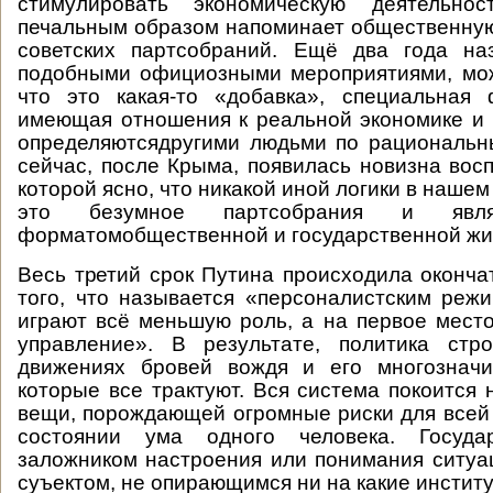
стимулировать экономическую деятельно
печальным образом напоминает общественну
советских партсобраний. Ещё два года на
подобными официозными мероприятиями, мож
что это какая-то «добавка», специальная
имеющая отношения к реальной экономике и 
определяютсядругими людьми по рациональн
сейчас, после Крыма, появилась новизна восп
которой ясно, что никакой иной логики в нашем 
это безумное партсобрания и явля
форматомобщественной и государственной жи
Весь третий срок Путина происходила оконча
того, что называется «персоналистским реж
играют всё меньшую роль, а на первое мест
управление». В результате, политика стро
движениях бровей вождя и его многозначи
которые все трактуют. Вся система покоится 
вещи, порождающей огромные риски для всей 
состоянии ума одного человека. Государ
заложником настроения или понимания ситу
суъектом, не опирающимся ни на какие институ