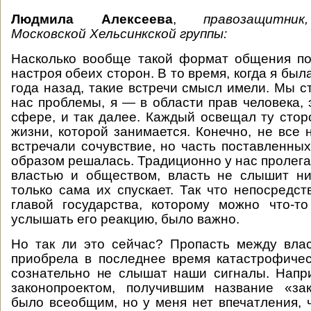
Людмила Алексеева
,
правозащитни
Московской Хельсинкской группы:
Насколько вообще такой формат общения по
настроя обеих сторон. В то время, когда я был
года назад, такие встречи смысл имели. Мы 
нас проблемы, я — в области прав человека, 
сфере, и так далее. Каждый освещал ту сто
жизни, которой занимается. Конечно, не все
встречали сочувствие, но часть поставленных
образом решалась. Традиционно у нас пролега
властью и обществом, власть не слышит ни
только сама их спускает. Так что непосредс
главой государства, которому можно что-т
услышать его реакцию, было важно.
Но так ли это сейчас? Пропасть между вла
приобрела в последнее время катастрофиче
сознательно не слышат наши сигналы. Напр
законопроектом, получившим название «зак
было всеобщим, но у меня нет впечатления, ч