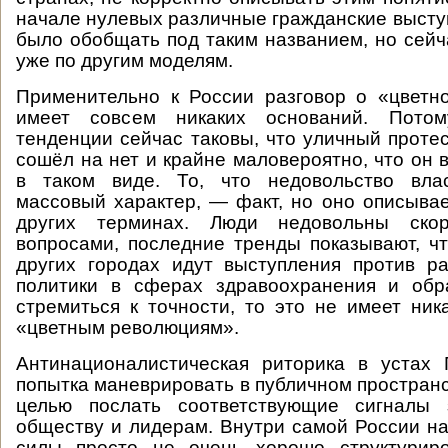
начале нулевых различные гражданские выст
было обобщать под таким названием, но сейч
уже по другим моделям.
Применительно к России разговор о «цветн
имеет совсем никаких оснований. Пото
тенденции сейчас таковы, что уличный протес
сошёл на нет и крайне маловероятно, что он 
в таком виде. То, что недовольство вла
массовый характер, — факт, но оно описыва
других терминах. Люди недовольны ско
вопросами, последние тренды показывают, чт
других городах идут выступления против р
политики в сферах здравоохранения и обр
стремиться к точности, то это не имеет ник
«цветным революциям».
Антинационалистическая риторика в устах
попытка маневрировать в публичном пространс
целью послать соответствующие сигналы 
обществу и лидерам. Внутри самой России н
силы просто не очень хорошо структуриро