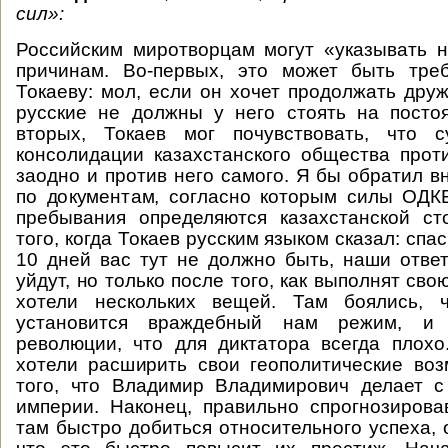
сил»:
Российским миротворцам могут «указывать 
причинам. Во-первых, это может быть тре
Токаеву: мол, если он хочет продолжать друж
русские не должны у него стоять на посто
вторых, Токаев мог почувствовать, что с
консолидации казахстанского общества прот
заодно и против него самого. Я бы обратил в
по документам, согласно которым силы ОДК
пребывания определяются казахстанской ст
того, когда Токаев русским языком сказал: спас
10 дней вас тут не должно быть, наши ответи
уйдут, но только после того, как выполнят сво
хотели нескольких вещей. Там боялись, 
установится враждебный нам режим, и
революции, что для диктатора всегда плохо
хотели расширить свои геополитические во
того, что Владимир Владимирович делает с
империи. Наконец, правильно спрогнозирова
там быстро добиться относительного успеха, 