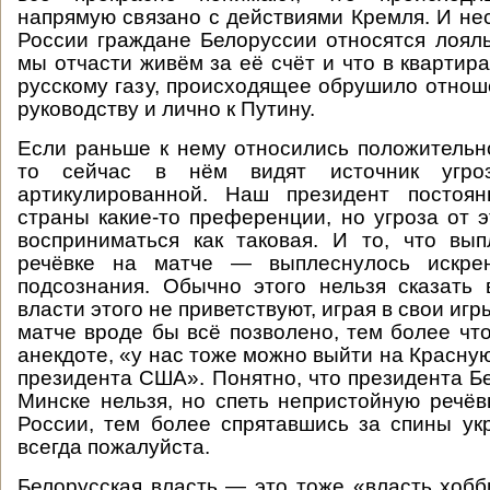
напрямую связано с действиями Кремля. И нес
России граждане Белоруссии относятся лояль
мы отчасти живём за её счёт и что в квартир
русскому газу, происходящее обрушило отнош
руководству и лично к Путину.
Если раньше к нему относились положительн
то сейчас в нём видят источник угро
артикулированной. Наш президент постоя
страны какие-то преференции, но угроза от э
восприниматься как таковая. И то, что вы
речёвке на матче — выплеснулось искрен
подсознания. Обычно этого нельзя сказать 
власти этого не приветствуют, играя в свои игр
матче вроде бы всё позволено, тем более что
анекдоте, «у нас тоже можно выйти на Красну
президента США». Понятно, что президента Бе
Минске нельзя, но спеть непристойную речёв
России, тем более спрятавшись за спины ук
всегда пожалуйста.
Белорусская власть — это тоже «власть хобб