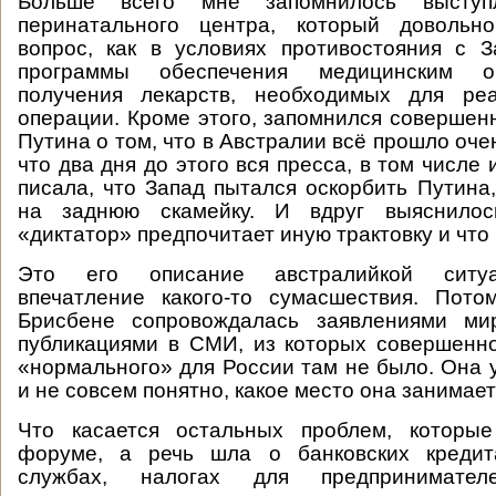
Больше всего мне запомнилось выступ
перинатального центра, который довольн
вопрос, как в условиях противостояния с 
программы обеспечения медицинским о
получения лекарств, необходимых для ре
операции. Кроме этого, запомнился совершен
Путина о том, что в Австралии всё прошло оч
что два дня до этого вся пресса, в том числе 
писала, что Запад пытался оскорбить Путина,
на заднюю скамейку. И вдруг выяснило
«диктатор» предпочитает иную трактовку и что 
Это его описание австралийкой ситуа
впечатление какого-то сумасшествия. Пото
Брисбене сопровождалась заявлениями ми
публикациями в СМИ, из которых совершенно
«нормального» для России там не было. Она 
и не совсем понятно, какое место она занимает
Что касается остальных проблем, которы
форуме, а речь шла о банковских кредита
службах, налогах для предпринимате