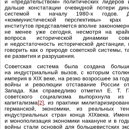
и «предательством» политических лидеров 
дальше констатации очевидной потери дин
системой к началу 1980-х годов. Д
«коммунистической перспективы» крах с
институтов представляется вполне закономер
не менее уже сегодня, несмотря на край
вопроса исторической динамики сов
и недостаточность исторической дистанции,
говорить как о природе советской системы, т
ее развития и разрушения.
Советская система была создана больш
на индустриальный вызов, с которым столк
империя в ХIХ веке, на резко возросшее за г
войны и революции отставание России от
Запада. Как справедливо отметил Е. Т. Г
советского социализма выпорхнула из г
капитализма
[2]
, из практики милитаризирован
германской, экономики, из реальных тен
индустриальных стран конца XIXвека. Имен
и монополизация экономики накануне и в го
войны стали основой для большевистских эк