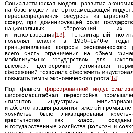
Социалистическая модель развития экономи
на базе модели импортозамещающей индустр
перераспределения ресурсов из аграрной
сферу, при доминирующей роли государст
национальных сбережений, их р
и использовании
[13]
. Тоталитарный полит
позволял власти в 1930–1940-е годы
принципиальные вопросы экономического 
всего снять ограничения на объем финан
мобилизуемых государством для накопл
высокая, долгосрочно устойчивая нор
сбережений позволила обеспечить индустриал
повысить темпы экономического роста
[14]
.
Под флагом
форсированной индустриализ
широкомасштабная перестройка промышлен
«гигантов индустрии», милитариза
и абсолютизация развития тяжелой промышлен
хозяйстве было ликвидированы крестьян
крестьянство как класс, созданы
и государственные хозяйства (колхозы и совх
создана структура народного хозяйства с 