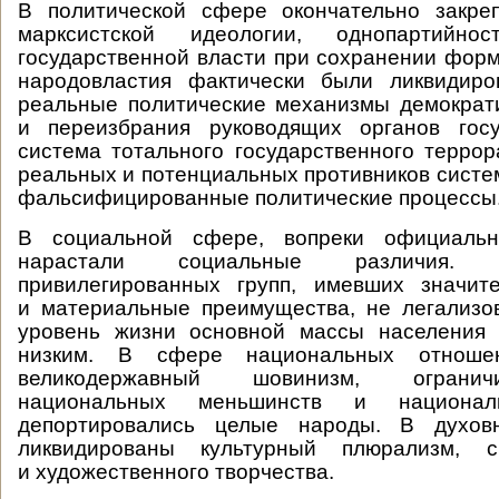
В политической сфере окончательно закре
марксистской идеологии, однопартийн
государственной власти при сохранении фор
народовластия фактически были ликвидиро
реальные политические механизмы демократ
и переизбрания руководящих органов госу
система тотального государственного террор
реальных и потенциальных противников сист
фальсифицированные политические процессы
В социальной сфере, вопреки официальн
нарастали социальные различия.
привилегированных групп, имевших значит
и материальные преимущества, не легализо
уровень жизни основной массы населения 
низким. В сфере национальных отноше
великодержавный шовинизм, огранич
национальных меньшинств и националь
депортировались целые народы. В духо
ликвидированы культурный плюрализм, с
и художественного творчества.