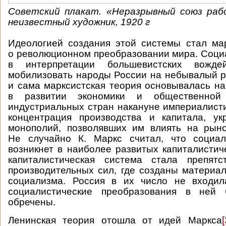
Советский плакат. «Неразрывный союз рабо
неизвестный художник, 1920 г
Идеологией создания этой системы стал ма
о революционном преобразовании мира. Соци
в интерпретации большевистских вожд
мобилизовать народы России на небывалый р
и сама марксистская теория основывалась на
в развитии экономики и общественной
индустриальных стран накануне империалисти
концентрация производства и капитала, ук
монополий, позволявших им влиять на рын
Не случайно К. Маркс считал, что социал
возникнет в наиболее развитых капиталистиче
капиталистическая система стала препятс
производительных сил, где созданы материа
социализма. Россия в их число не входила
социалистические преобразования в ней 
обречены.
Ленинская теория отошла от идей Маркса
[