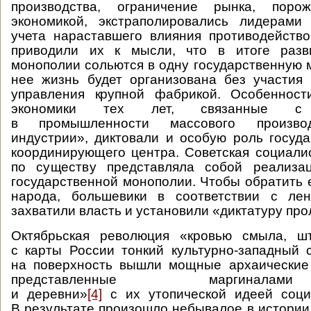
производства, ограничение рынка, поро
экономикой, экстраполировались лидерами
учета нараставшего влияния противодейств
приводили их к мысли, что в итоге разв
монополии сольются в одну государственную 
нее жизнь будет организована без участия
управления крупной фабрикой. Особенност
экономики тех лет, связанные с 
в промышленности массового производ
индустрии», диктовали и особую роль госуда
координирующего центра. Советская социали
по существу представляла собой реализа
государственной монополии. Чтобы обратить е
народа, большевики в соответствии с ле
захватили власть и установили «диктатуру про
Октябрьская революция «кровью смыла, ш
с карты России тонкий культурно-западный 
на поверхность вышли мощные архаические 
представленные маргинал
и деревни»
[4]
с их утопической идеей соци
В результате произошло небывалое в истории