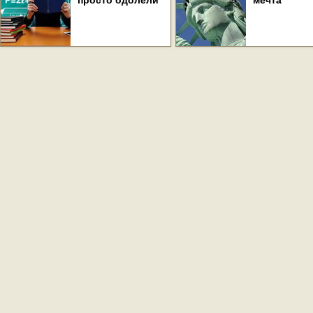
просто одолели
мечта