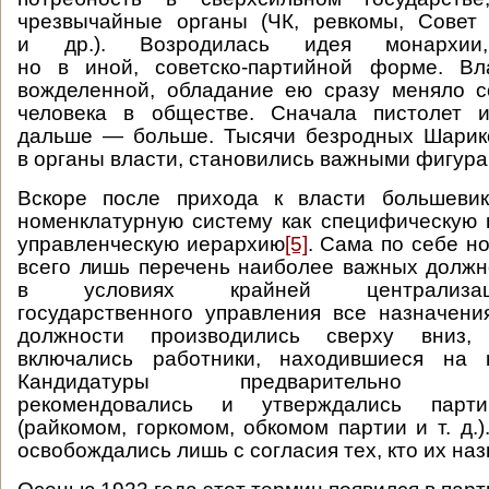
чрезвычайные органы (ЧК, ревкомы, Совет
и др.). Возродилась идея монархии,
но в иной, советско-партийной форме. Вл
вожделенной, обладание ею сразу меняло с
человека в обществе. Сначала пистолет и
дальше — больше. Тысячи безродных Шарик
в органы власти, становились важными фигура
Вскоре после прихода к власти большевик
номенклатурную систему как специфическую
управленческую иерархию
[5]
. Сама по себе н
всего лишь перечень наиболее важных долж
в условиях крайней централизац
государственного управления все назначен
должности производились сверху вниз,
включались работники, находившиеся на 
Кандидатуры предварительно рас
рекомендовались и утверждались парт
(райкомом, горкомом, обкомом партии и т. д.
освобождались лишь с согласия тех, кто их наз