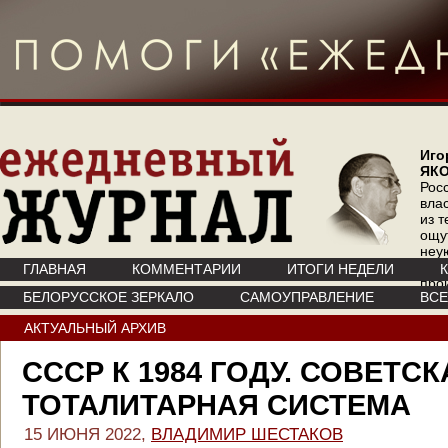
Иго
ЯК
Рос
вла
из т
ощу
неу
где 
ГЛАВНАЯ
КОММЕНТАРИИ
ИТОГИ НЕДЕЛИ
про
БЕЛОРУССКОЕ ЗЕРКАЛО
САМОУПРАВЛЕНИЕ
ВС
инт
АКТУАЛЬНЫЙ АРХИВ
СССР К 1984 ГОДУ. СОВЕТСК
ТОТАЛИТАРНАЯ СИСТЕМА
15 ИЮНЯ 2022,
ВЛАДИМИР ШЕСТАКОВ