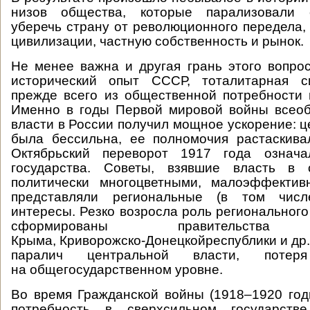
низов общества, которые парализовали 
уберечь страну от революционного передела,
цивилизации, частную собственность и рынок.
Не менее важна и другая грань этого вопрос
исторический опыт СССР, тоталитарная с
прежде всего из общественной потребности 
Именно в годы Первой мировой войны всео
власти в России получил мощное ускорение: ц
была бессильна, ее полномочия растаскива
Октябрьский переворот 1917 года означа
государства. Советы, взявшие власть в 
политически многоцветными, малоэффекти
представляли региональные (в том числ
интересы. Резко возросла роль регионального
сформированы правительства н
Крыма, Криворожско-Донецкойреспублики и др.
паралич центральной власти, потеря
на общегосударственном уровне.
Во время Гражданской войны (1918–1920 год
потребность в сверхсильном государств