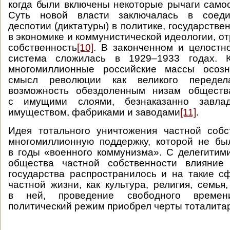
когда были включены некоторые рычаги само
Суть новой власти заключалась в соеди
деспотии (диктатуры) в политике, государств
в экономике и коммунистической идеологии, о
собственность
[10]
. В законченном и целостн
система сложилась в 1929–1933 годах. 
многомиллионные российские массы осозн
смысл революции как великого передела
возможность обездоленным низам обществ
с имущими слоями, безнаказанно завла
имуществом, фабриками и заводами
[11]
.
Идея тотального уничтожения частной собс
многомиллионную поддержку, которой не бы
в годы «военного коммунизма». С делегитим
общества частной собственности влияние 
государства распространилось и на такие 
частной жизни, как культура, религия, семья
в ней, проведение свободного времен
политический режим приобрел черты тоталита