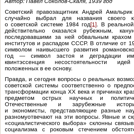
Автор: Павел Соколов-Скаля, 1939 год
Советский правозащитник Андрей Амальрик
случайно выбрал для названия своего кр
о советской системе 1984 год
[1]
. В реальной
действительно оказался рубежным, канун
последовавшими за ней обвальным крахом 
институтов и распадом СССР. В отличие от 19
символом наивысшего развития романовск
год — символ застоя и деградации имп
квинтэссенция несостоятельности иде
положенных в ее основу.
Правда, и сегодня вопросы о реальных возмо
советской системы соответственно о предп
трансформации конца ХХ века и причинах кр
предметом острых научных и политиче
Отечественные и зарубежные истори
и экономисты, представляющие разные на
разномуотвечают на эти вопросы. Явные и с
«социалистического выбора» склонны связыв
социализма с роковым стечением обстоят