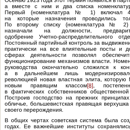
Осенью 1923 года этот термин появился в пар
а вместе с ним и два списка номенклату
Первый (номенклатура № 1) включал 4
на которые назначения проводились то
По второму списку (номенклатура № 2)
назначали на должности, предварит
одобрение Учетно-распределительного отд
Постоянный партийный контроль за выдвижен
практически на все влиятельные посты и д
сферах деятельности позволял обеспечит
функционирование механизмов власти. Номе
руководства окончательно сложился к кон
а в дальнейшем лишь модернизировал
революцией новая властная элита, которую
новым правящим классом
[8]
, постепен
в фактических собственников общественной
Построив господство на прежних принципах
обличье, большевистская правящая верхушк
своего перерождения.
В общих чертах советская система была со
годах. Ее важнейшие институты сохранялис