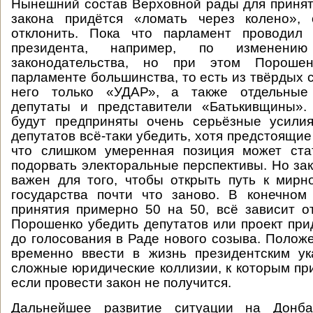
Нынешний состав Верховной рады для приня
закона придётся «ломать через колено»,
отклонить. Пока что парламент проводил
президента, например, по изменению 
законодательства, но при этом Порош
парламенте большинства, то есть из твёрдых 
него только «УДАР», а также отдельные
депутаты и представители «Батькивщины».
будут предприняты очень серьёзные усилия
депутатов всё-таки убедить, хотя предстоящи
что слишком умеренная позиция может ста
подорвать электоральные перспективы. Но за
важен для того, чтобы открыть путь к мирн
государства почти что заново. В конечном
принятия примерно 50 на 50, всё зависит от
Порошенко убедить депутатов или проект при
до голосования в Раде нового созыва. Полож
временно ввести в жизнь президентским ук
сложные юридические коллизии, к которым при
если провести закон не получится.
Дальнейшее развитие ситуации на Донба