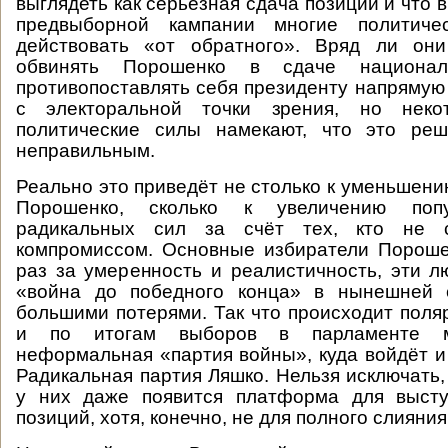
выглядеть как серьёзная сдача позиций и что
предвыборной кампании многие политиче
действовать «от обратного». Вряд ли он
обвинять Порошенко в сдаче национал
противопоставлять себя президенту напрямую
с электоральной точки зрения, но неко
политические силы намекают, что это ре
неправильным.
Реально это приведёт не столько к уменьшени
Порошенко, сколько к увеличению поп
радикальных сил за счёт тех, кто не 
компромиссом. Основные избиратели Пороше
раз за умеренность и реалистичность, эти л
«война до победного конца» в нынешней 
большими потерями. Так что происходит поля
и по итогам выборов в парламенте м
неформальная «партия войны», куда войдёт и
Радикальная партия Ляшко. Нельзя исключать,
у них даже появится платформа для выст
позиций, хотя, конечно, не для полного слияния