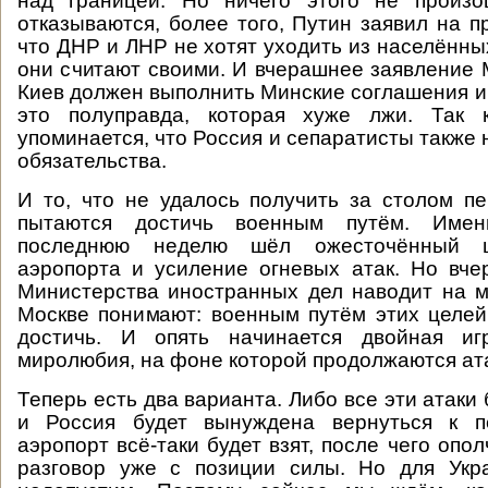
над границей. Но ничего этого не произо
отказываются, более того, Путин заявил на п
что ДНР и ЛНР не хотят уходить из населённы
они считают своими. И вчерашнее заявление 
Киев должен выполнить Минские соглашения и 
это полуправда, которая хуже лжи. Так 
упоминается, что Россия и сепаратисты также
обязательства.
И то, что не удалось получить за столом пе
пытаются достичь военным путём. Име
последнюю неделю шёл ожесточённый ш
аэропорта и усиление огневых атак. Но вч
Министерства иностранных дел наводит на м
Москве понимают: военным путём этих целей
достичь. И опять начинается двойная иг
миролюбия, на фоне которой продолжаются ата
Теперь есть два варианта. Либо все эти атаки
и Россия будет вынуждена вернуться к п
аэропорт всё-таки будет взят, после чего опо
разговор уже с позиции силы. Но для Укр