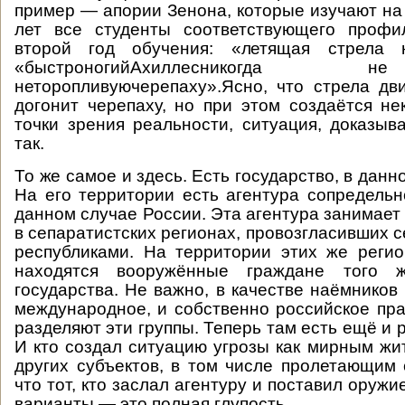
пример — апории Зенона, которые изучают на
лет все студенты соответствующего проф
второй год обучения: «летящая стрела 
«быстроногийАхиллесникогда
неторопливуючерепаху».Ясно, что стрела дв
догонит черепаху, но при этом создаётся не
точки зрения реальности, ситуация, доказыв
так.
То же самое и здесь. Есть государство, в данн
На его территории есть агентура сопредельно
данном случае России. Эта агентура занимает
в сепаратистских регионах, провозгласивших 
республиками. На территории этих же реги
находятся вооружённые граждане того ж
государства. Не важно, в качестве наёмников
международное, и собственно российское пра
разделяют эти группы. Теперь там есть ещё и 
И кто создал ситуацию угрозы как мирным жит
других субъектов, в том числе пролетающим
что тот, кто заслал агентуру и поставил оружи
варианты — это полная глупость.