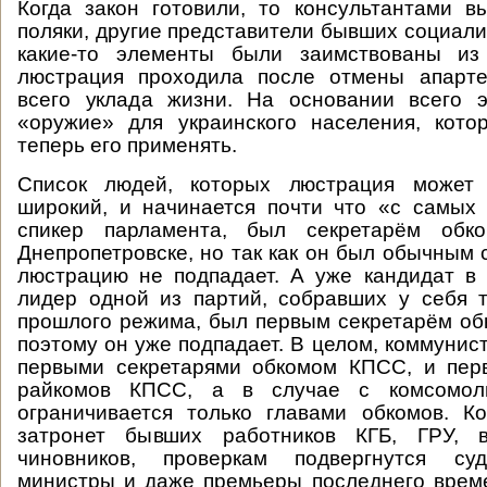
Когда закон готовили, то консультантами в
поляки, другие представители бывших социали
какие-то элементы были заимствованы из
люстрация проходила после отмены апарт
всего уклада жизни. На основании всего 
«оружие» для украинского населения, кото
теперь его применять.
Список людей, которых люстрация может 
широкий, и начинается почти что «с самых 
спикер парламента, был секретарём обк
Днепропетровске, но так как он был обычным 
люстрацию не подпадает. А уже кандидат в 
лидер одной из партий, собравших у себя т
прошлого режима, был первым секретарём об
поэтому он уже подпадает. В целом, коммунис
первыми секретарями обкомом КПСС, и пер
райкомов КПСС, а в случае с комсомол
ограничивается только главами обкомов. К
затронет бывших работников КГБ, ГРУ, в
чиновников, проверкам подвергнутся суд
министры и даже премьеры последнего врем