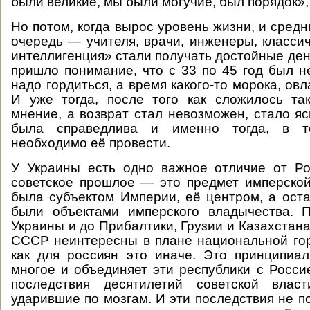
были великие, мы были могучие, был порядок», 
Но потом, когда вырос уровень жизни, и средн
очередь — учителя, врачи, инженеры, класси
интеллигенция» стали получать достойные ден
пришло понимание, что с 33 по 45 год был н
надо гордиться, а время какого-то морока, ов
И уже тогда, после того как сложилось та
мнение, а возврат стал невозможен, стало яс
была справедлива и именно тогда, в 
необходимо её провести.
У Украины есть одно важное отличие от Ро
советское прошлое — это предмет имперской
была субъектом Империи, её центром, а ост
были объектами имперского владычества. П
Украины и до Прибалтики, Грузии и Казахстан
СССР неинтересны в плане национальной гор
как для россиян это иначе. Это принципиа
многое и объединяет эти республики с Росси
последствия десятилетий советской влас
ударившие по мозгам. И эти последствия не п