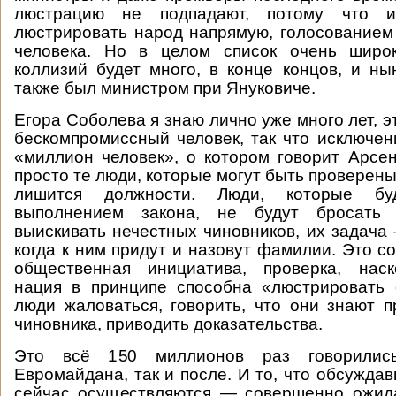
люстрацию не подпадают, потому что 
люстрировать народ напрямую, голосованием 
человека. Но в целом список очень широ
коллизий будет много, в конце концов, и н
также был министром при Януковиче.
Егора Соболева я знаю лично уже много лет, э
бескомпромиссный человек, так что исключен
«миллион человек», о котором говорит Арс
просто те люди, которые могут быть проверены, 
лишится должности. Люди, которые бу
выполнением закона, не будут бросать
выискивать нечестных чиновников, их задача 
когда к ним придут и назовут фамилии. Это с
общественная инициатива, проверка, наск
нация в принципе способна «люстрировать 
люди жаловаться, говорить, что они знают п
чиновника, приводить доказательства.
Это всё 150 миллионов раз говорилис
Евромайдана, так и после. И то, что обсужда
сейчас осуществляются — совершенно ожид