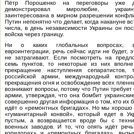
Пётр Порошенко на переговоры уже д
демонстрировал миролюбие, украи
заинтересована в мирном разрешении конфли
Путин непонятно что делает, когда накануне вс
числа, в день независимости Украины он по
войска через границу.
Ни о каких глобальных вопросах, в
евроинтеграции, речь сейчас идти не будет, 
не затрагивают. Если посмотреть на пред
семь пунктов, то некоторые из них вполн
прекращение наступления сепаратистов, 
российской армии, международный контр
прекращения огня и освобождение всех пленн
возникают вопросы, потому что Путин требует
армии, утверждая, что она бомбит украинские
совершенно другая информация о том, кто их б
идёт о «ремонтных бригадах». Но мы хорошо 
«гуманитарный конвой», который едет в Ук
пустым, а возвращается вроде бы с техни
военных заводов. И то, что опять идёт реч
коридорах» и «ремонтных бригадах», вызы