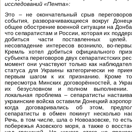
исследований «Пента»:
Это – не окончательный срыв переговоров
события, разворачивающиеся вокруг Донецк
общее обострение военной ситуации на Донбас
что сепаратистам и России, которая их поддер
добиться части поставленных целей. 
несовпадение интересов возникло, во-первых
Кремль хотел добиться официального приз
субъекта переговоров двух сепаратистских ре
момент они участвуют только как наблюдател
статуса для Украины категорически не прие
первым шагом к их признанию. Кроме тог
пересмотра Минских договорённостей, а Укра
их безусловном и полном выполнении. 
локальная проблема – сепаратисты настаив
украинские войска оставили Донецкий аэропорт
когда договаривались об этом, предпо
сепаратисты в обмен покинут несколько на
Речь, в том числе, шла о Новоазовске, то ес
побережья Азовского моря, а также о восста