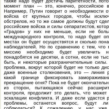
также надо будет достичь паритетности, пот
момент план — это, конечно, российское в
Например, Путин говорит о необходимости о
войска от крупных городов, чтобы исклю
обстрелов, но то же самое должны будут сдел
российские войска и силы сепаратистов, кото
«Градов» у них не меньше, если не боль
международного контроля, то надо будет оп
местах он будет осуществятся и сколько пона
наблюдателей. Но по сравнению с тем, что
миссию необходимо будет увеличить н
понадобятся не десятки, а сотни, если не ты
быть, и некоторые разграничительные силы
проблема, вокруг которой будет не только дис
даже военные столкновения, это — линия р
какой границе фиксировать заморажива
прекращение огня? Пока не будет окончательн
из сторон, пытающаяся сейчас расшири
контроля, продолжит это делать, что может
эскалации конфликта. И даже если удастся 
проблемы, останется вопрос, будут ли
соблюдаться? К сожалению, у нас уже