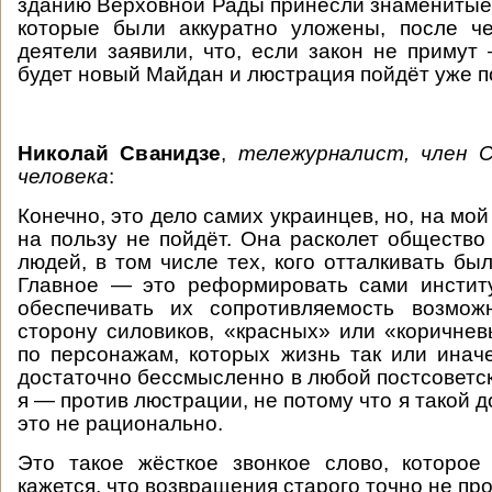
зданию Верховной Рады принесли знаменитые
которые были аккуратно уложены, после ч
деятели заявили, что, если закон не примут
будет новый Майдан и люстрация пойдёт уже п
Николай Сванидзе
,
тележурналист, член 
человека
:
Конечно, это дело самих украинцев, но, на мой
на пользу не пойдёт. Она расколет общество 
людей, в том числе тех, кого отталкивать бы
Главное — это реформировать сами институ
обеспечивать их сопротивляемость возмо
сторону силовиков, «красных» или «коричнев
по персонажам, которых жизнь так или иначе
достаточно бессмысленно в любой постсоветск
я — против люстрации, не потому что я такой д
это не рационально.
Это такое жёсткое звонкое слово, которое
кажется, что возвращения старого точно не про