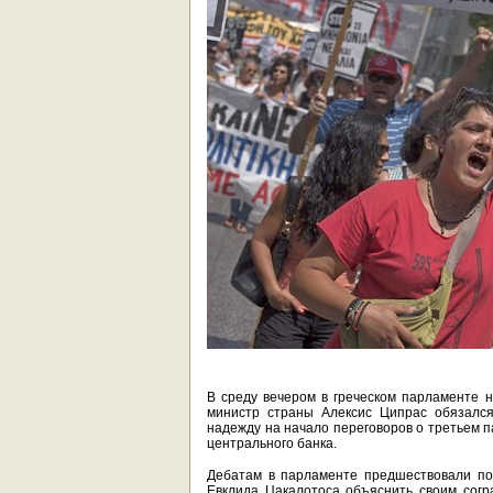
В среду вечером в греческом парламенте н
министр страны Алексис Ципрас обязался
надежду на начало переговоров о третьем 
центрального банка.
Дебатам в парламенте предшествовали по
Евклида Цакалотоса объяснить своим согра