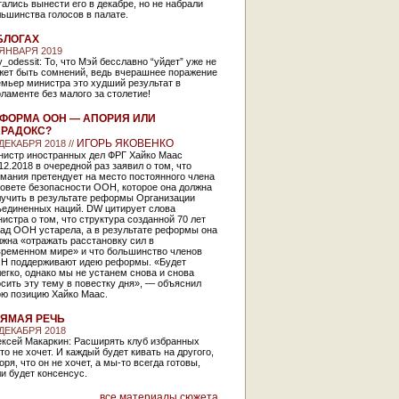
ались вынести его в декабре, но не набрали
ьшинства голосов в палате.
БЛОГАХ
 ЯНВАРЯ 2019
y_odessit: То, что Мэй бесславно “уйдет” уже не
жет быть сомнений, ведь вчерашнее поражение
мьер министра это худший результат в
ламенте без малого за столетие!
ФОРМА ООН — АПОРИЯ ИЛИ
РАДОКС?
ИГОРЬ ЯКОВЕНКО
 ДЕКАБРЯ 2018 //
нистр иностранных дел ФРГ Хайко Маас
12.2018 в очередной раз заявил о том, что
мания претендует на место постоянного члена
овете безопасности ООН, которое она должна
лучить в результате реформы Организации
ъединенных наций. DW цитирует слова
истра о том, что структура созданной 70 лет
зад ООН устарела, а в результате реформы она
жна «отражать расстановку сил в
временном мире» и что большинство членов
Н поддерживают идею реформы. «Будет
егко, однако мы не устанем снова и снова
сить эту тему в повестку дня», — объяснил
ою позицию Хайко Маас.
ЯМАЯ РЕЧЬ
 ДЕКАБРЯ 2018
ексей Макаркин: Расширять клуб избранных
то не хочет. И каждый будет кивать на другого,
оря, что он не хочет, а мы-то всегда готовы,
и будет консенсус.
все материалы сюжета