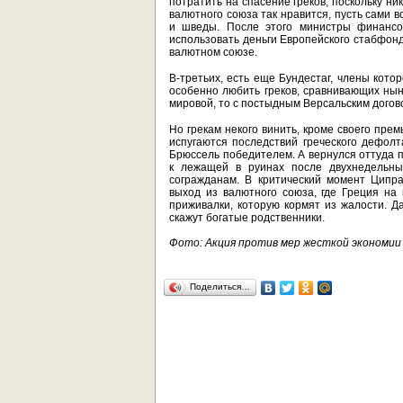
потратить на спасение греков, поскольку ни
валютного союза так нравится, пусть сами 
и шведы. После этого министры финансо
использовать деньги Европейского стабфонд
валютном союзе.
В-третьих, есть еще Бундестаг, члены кото
особенно любить греков, сравнивающих ны
мировой, то с постыдным Версальским дого
Но грекам некого винить, кроме своего пре
испугаются последствий греческого дефолт
Брюссель победителем. А вернулся оттуда
к лежащей в руинах после двухнедельн
согражданам. В критический момент Ципра
выход из валютного союза, где Греция на
приживалки, которую кормят из жалости. Да
скажут богатые родственники.
Фото: Акция против мер жесткой экономии 
Поделиться…