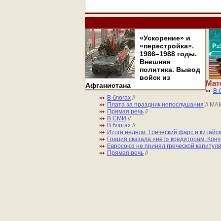
«Ускорение» и
«перестройка».
1986–1988 годы.
Внешняя
политика. Вывод
войск из
Мат
Афганистана
В 
В блогах
//
Плата за праздник непослушания
// М
Прямая речь
//
В СМИ
//
В блогах
//
Итоги недели. Греческий фарс и китайс
Греция сказала «нет» кредиторам. Конч
Евросоюз не принял греческой капитул
Прямая речь
//