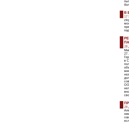
пыт
бол
В 
17
zlo
мо
пре
пар
РЕ
ПА
28
Ми
27.
Гер
в С
по
об
мин
на
дол
со
ОО
нел
вно
св
ПР
28
Ал
ник
гов
есл