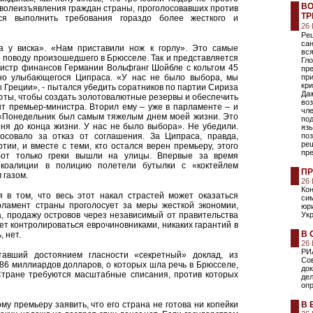
ВО
 волеизъявления граждан страны, проголосовавших против
ТР
лся выполнить требования гораздо более жесткого и
26
Ре
са
 у виска». «Нам приставили нож к горлу». Это самые
вся
поводу произошедшего в Брюсселе. Так и представляется
Гл
истр финансов Германии Вольфганг Шойбле с кольтом 45
пре
но улыбающегося Ципраса. «У нас не было выбора, мы
при
кри
Греции», - пытался убедить соратников по партии Сириза
Даж
юты, чтобы создать золотовалютные резервы и обеспечить
во
нт премьер-министра. Вторил ему – уже в парламенте – и
чле
 «Понедельник был самым тяжелым днем моей жизни. Это
по
ня до конца жизни. У нас не было выбора». Не убедили.
яз
совало за отказ от соглашения. За Ципраса, правда,
по
ре
ии, и вместе с теми, кто остался верен премьеру, этого
пр
Вот только греки вышли на улицы. Впервые за время
 коалиции в полицию полетели бутылки с «коктейлем
ПР
 газом.
26
Ко
 в том, что весь этот накал страстей может оказаться
сим
ламент страны проголосует за меры жесткой экономии,
юри
, продажу островов через независимый от правительства
Укр
ет контролироваться еврочиновниками, никаких гарантий в
В 
 нет.
26
РИ
тавший достоянием гласности «секретный» доклад, из
Со
-86 миллиардов долларов, о которых шла речь в Брюсселе,
до
 Стране требуются масштабные списания, против которых
дел
оп
му премьеру заявить, что его страна не готова ни копейки
В 