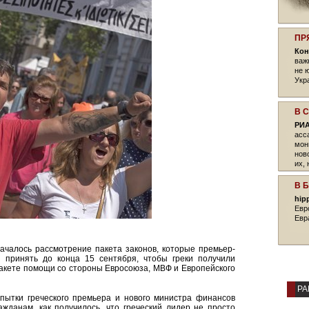
ПР
Кон
важ
не 
Укр
В 
РИА
асс
мон
нов
их,
В 
hip
Евр
Евр
ачалось рассмотрение пакета законов, которые премьер-
 принять до конца 15 сентября, чтобы греки получили
пакете помощи со стороны Евросоюза, МВФ и Европейского
РА
пытки греческого премьера и нового министра финансов
жданам, как получилось, что греческий лидер не просто