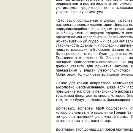
решился пойти против результатов прямого
ультиматума кредиторов, но и согласи
унизительного ультиматума.
«Это было соглашение с дулом пистолета
распространенные комментарии Ципраса по 
передвигающийся в инвалидном кресле мин
калибра у виска пышущего здоровьем веч
предотвратили коллапс финансовой системы 
их харизматичный лидер. «У Греции нет вал
стабильность драхмы», - последний аргуме
присутствовавший в Брюсселе Цакалотос:
было решение, которое будет давить на ме
Большинством голосов ЦК Сиризы проголо
обещали проголосовать оппозиционные парт
должно хватить для принятия законов. 
пребывания у власти лево-популистской
Молотова». Полиция ответила слезоточивым
Самое для греков неприятное заключается
абсолютно бессмысленным. Даже если пар
повышение налогов и пенсионного возраста
трастовый фонд, деятельность которого буд
том, что их будут продолжать финансировать,
Во-первых, эксперты МВФ подготовили с
которого следует, что выделение Греции 82
не сделает греческий долг «устойчивым».
категорически возражают немцы.
Во-вторых, этот доклад дал повод британско