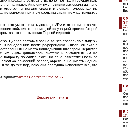
каких надежд на возврат этих денег нет. Если государствам
26
hip
все и оплачивают. Аналогичную позицию высказали датчане
Евр
в еврогруппы полдня сидели и ломали головы, как им
Ев
а, не вовлекая при этом средства стран, не участвующих в
СМ
Э
рого тоже умеют читать доклады МВФ и которым не за что
17
нешние события то с немецкой оккупацией времен Второй
Во
вором, заключенным после Первой мировой.
об
Те
деп
мьера. Ципрас поставил все на то, что европейские лидеры
вы
а. В понедельник, после референдума 5 июля, он ехал в
под
 поставленным на место нашкодившим школяром. Вернулся
пе
ых «каникул» финансовой системе и обманутым им же
пол
с попросту побоялся взять на себя ответственность за
соб
 несколько поколений вперед обречена на участь бедной
же
со
 и то до тех пор, пока она послушно исполняет все, что
се
об
пре
в Афинах/
Nikolas Georgiou/Zuma\TASS
уда
ПР
17
Се
по
Версия для печати
оп
гор
В 
17
Ве
пр
вот