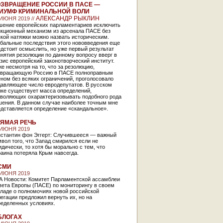
ЗВРАЩЕНИЕ РОССИИ В ПАСЕ —
ИУМФ КРИМИНАЛЬНОЙ ВОЛИ
АЛЕКСАНДР РЫКЛИН
 ИЮНЯ 2019 //
шение европейских парламентариев исключить
нкционный механизм из арсенала ПАСЕ без
кой натяжки можно назвать историческим.
обальные последствия этого нововведения еще
дстоит осмыслить, но уже первый результат
нятия резолюции по данному вопросу вверг в
зис европейский законотворческий институт.
е несмотря на то, что за резолюцию,
звращающую Россию в ПАСЕ полноправным
ном без всяких ограничений, проголосовало
давляющее число евродепутатов. В русском
ыке существует масса определений,
зволяющих охарактеризовывать подобного рода
шения. В данном случае наиболее точным мне
едставляется определение «скандальное».
ЯМАЯ РЕЧЬ
 ИЮНЯ 2019
нстантин фон Эггерт: Случившееся — важный
вол того, что Запад смирился если не
дически, то хотя бы морально с тем, что
аина потеряла Крым навсегда.
СМИ
 ИЮНЯ 2019
А Новости: Комитет Парламентской ассамблеи
вета Европы (ПАСЕ) по мониторингу в своем
кладе о полномочиях новой российской
егации предложил вернуть их, но на
ределенных условиях.
БЛОГАХ