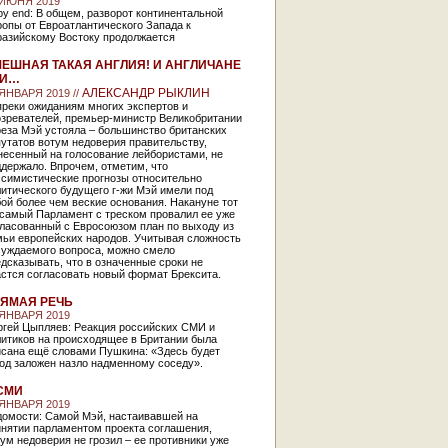
 ИЮНЯ 2019
py end: В общем, разворот континентальной
опы от Евроатлантического Запада к
разийскому Востоку продолжается
ЕШНАЯ ТАКАЯ АНГЛИЯ! И АНГЛИЧАНЕ
ТИ…
АЛЕКСАНДР РЫКЛИН
 ЯНВАРЯ 2019 //
преки ожиданиям многих экспертов и
озревателей, премьер-министр Великобритании
реза Мэй устояла – большинство британских
утатов вотум недоверия правительству,
несенный на голосование лейбористами, не
держало. Впрочем, отметим, что
ссимистические прогнозы относительно
итического будущего г-жи Мэй имели под
ой более чем веские основания. Накануне тот
 самый Парламент с треском провалил ее уже
гласованный с Евросоюзом план по выходу из
мьи европейских народов. Учитывая сложность
суждаемого вопроса, можно смело
дсказывать, что в означенные сроки не
стся согласовать новый формат Брексита.
ЯМАЯ РЕЧЬ
 ЯНВАРЯ 2019
ргей Цыпляев: Реакция российских СМИ и
литиков на происходящее в Британии была
исана ещё словами Пушкина: «Здесь будет
од заложен назло надменному соседу».
СМИ
 ЯНВАРЯ 2019
домости: Самой Мэй, настаивавшей на
инятии парламентом проекта соглашения,
ум недоверия не грозил – ее противники уже