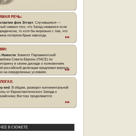
ЯМАЯ РЕЧЬ:
стантин фон Эггерт
: Случившееся —
ный символ того, что Запад смирился если
юридически, то хотя бы морально с тем, что
аина потеряла Крым навсегда.
СМИ:
 Новости
: Комитет Парламентской
амблеи Совета Европы (ПАСЕ) по
иторингу в своем докладе о полномочиях
ой российской делегации предложил вернуть
 но на определенных условиях.
БЛОГАХ:
py end
: В общем, разворот континентальной
опы от Евроатлантического Запада к
азийскому Востоку продолжается
НЕЕ В СЮЖЕТЕ