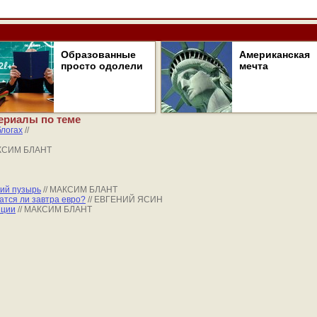
Образованные
Американская
просто одолели
мечта
ериалы по теме
блогах
//
АКСИМ БЛАНТ
кий пузырь
// МАКСИМ БЛАНТ
атся ли завтра евро?
// ЕВГЕНИЙ ЯСИН
яции
// МАКСИМ БЛАНТ