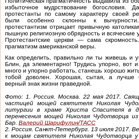
Политическая прагматичность выдавила из об
избыточное мудрствование богословия. Да
протестанты по самому характеру своей ре
были особенно склонны к вычурности
протестантизм отрицает привычную католик
пышную религиозную обрядность и всяческие у
Протестантские церкви — сама скромность
прагматизм американской веры.
Как определить, правильно ли ты живешь и у
Блин, да элементарно! Трудись упорно, вот и
много и упорно работать, станешь хорошо жить,
тобой доволен. Хорошая, сытая, а лучше
верный знак жизни праведной.
Фото: 1.
Россия. Москва. 22 мая 2017. Свящ
частицей мощей святителя Николая Чудо
литургии в храме Христа Спасителя в де
перенесения мощей Николая Чудотворца из
Бар.
Валерий Шарифулин/ТАСС
2. Россия. Санкт-Петербург. 13 июля 2017. В
к мощам святителя Николая Чудотворца у