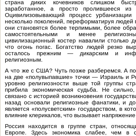
страна диких кочевников слишком быс
заработанное, а просто пролившееся из 
Оцивилизовывающий процесс урбанизации 
несколько поколений, переформатируя людей 
они становятся более терпимыми, более обр
самостоятельными и менее религиоз
цивилизационный костер навалили столько д
что огонь погас. Богатство людей резко вы
осталось прежним — дикарским и инфа
религиозным.
А что же с США? Чуть позже разберемся. А п
на две «полувыпавшие» точки — Израиль и Р
уровню религиозности выше той группы стр
прибила экономическая судьба. Не сильно
связано с историей возникновения государств
назад основали религиозные фанатики, и д
является «полусветским» государством, в кот
влияние клерикалов, что вызывает напряжение
Россия находится в группе стран, относящ
Европе. Здесь экономика слабее, чем в 