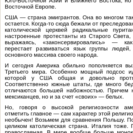
Юго-Восточной Азии и Ближнего Востока, но
Восточной Европе.
США — страна эмигрантов. Она во многом так
остается. Когда-то сюда бежали от преследова
католической церквей радикальные пурит
настроенные протестанты из Старого Света, 
выражаясь, «законсервировались» — как 
перестает развиваться язык группы людей,
основного массива своего народа.
И сегодня Америка обильно пополняется вы
Третьего мира. Особенно мощный подсос ид
которой у США общая и довольно протя
Соответственно южные штаты, где много бе
отличаются большей набожностью. Причем н
мексиканцев, но и за счет «своих» — белых.
Но, говоря о высокой религиозности аме
отметить главное — сам характер этой религи
необычен! Возьмем для сравнения Польшу. П
целиком католическая страна. Италия тоже.
православная. В мире вообще больше моно