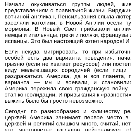
Начали окукливаться группы людей, ж
представлениям о правильной жизни. Вирджи
вотчиной англикан, Пенсильвания слыла люте
заселяли католики, в Новой Англии осели 
мормоны. В Новый Свет прибывали англич
немцы и итальянцы, греки и поляки, французы 
испанцы. Это был настоящий котел народов! И 
Если некуда мигрировать, то при избыточн
особей есть два варианта поведения: нача
грызню (если не хватает ресурсов) или посте
виду мельтешащих сородичей (если пищи 
раздражаться. Америка, да и вся планета,
варианта — мы и воевали, и становилис
Америка пережила свою гражданскую войну,
этап консолидации. И привыкания к «разности»
выжить было бы просто невозможно.
Сегодня по разнообразию и количеству ре
церквей Америка занимает первое место в 
церквей и религий слишком много, считай, не
что многоцветье взглядов нейтрализует 