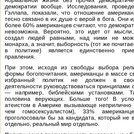
нормальной жизни без прочих демократиче
демократии вообще. Исследования, провед
Гэллапа, показали, что отношение америка
тесно связано в их душе с верой в бога. Они ид
более 60% американцев считают, что демократ
невозможна. Вероятно, это идет от мысли,
создал людей равными, над ними не може
монарха, а значит, выборность (тот же почита
в политике) является единственно пр
правления.
При этом, исходя из свободы выбора рел
формы богопочитания, американцы в массе св
избранный политик не должен в свое
деятельности руководствоваться принципами 
— например, библейскими установками. Т
половина верующих. Больше того! В усло
атеистом в Америке вызывающе неприлично (
чем гомосексуалистом), 33% американц
проголосовали бы за кандидата, который не в
отдельно, реальный мир отдельно.