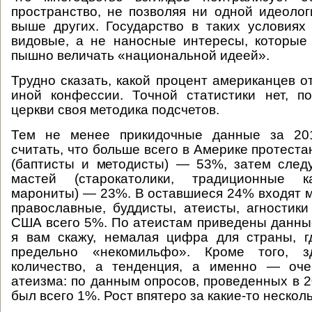
пространство, не позволяя ни одной идеолог
выше других. Государство в таких условиях
видовые, а не наносные интересы, которые
пышно величать «национальной идеей».
Трудно сказать, какой процент американцев о
иной конфессии. Точной статистики нет, п
церкви своя методика подсчетов.
Тем не менее прикидочные данные за 201
считать, что больше всего в Америке протеста
(баптисты и методисты) — 53%, затем след
мастей (старокатолики, традиционные ка
марониты) — 23%. В оставшиеся 24% входят м
православные, буддисты, атеисты, агностики 
США всего 5%. По атеистам приведены данные 
я вам скажу, немалая цифра для страны, г
предельно «некомильфо». Кроме того, 
количество, а тенденция, а именно — оч
атеизма: по данным опросов, проведенных в 2
был всего 1%. Рост впятеро за какие-то несколь