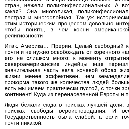
стран, нежели поликонфессиональных. А в
какая? Она многоликая, поликонфессиона
пестрая и многослойная. Так уж историческ
этим историческим процессом довольно инте
чтобы понять, в чем корни американской
религиозности
Итак, Америка… Прерии. Целый свободный к
почти и не нужно освобождать от коренного на
его не слишком много: к моменту открыти
североамериканские индейцы еще перешл
значительная часть вела кочевой образ жи
жизни менее эффективен, чем земледелие
прокорма такого же количества людей больш
есть мы имеем практически пустой, с точки з
континент! Куда из перенаселенной Европы и п
Люди бежали сюда в поисках лучшей доли, в
поисках свободы вероисповедания. И вс
Государственность была слабой, а если то
почти никакой.