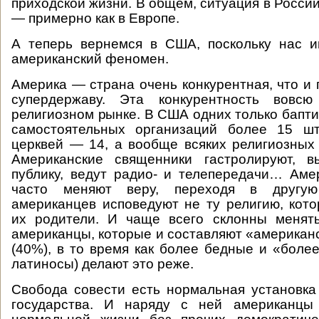
приходской жизни. В общем, ситуация в Росси
— примерно как в Европе.
А теперь вернемся в США, поскольку нас и
американский феномен.
Америка — страна очень конкурентная, что и
супердержаву. Эта конкурентность вовс
религиозном рынке. В США одних только бапти
самостоятельных организаций более 15 шт
церквей — 14, а вообще всяких религиозных
Американские священники гастролируют, в
публику, ведут радио- и телепередачи… Ам
часто меняют веру, переходя в другую
американцев исповедуют не ту религию, кот
их родители. И чаще всего склонны менят
американцы, которые и составляют «американ
(40%), в то время как более бедные и «более
латиносы) делают это реже.
Свобода совести есть нормальная установка
государства. И наряду с ней американцы