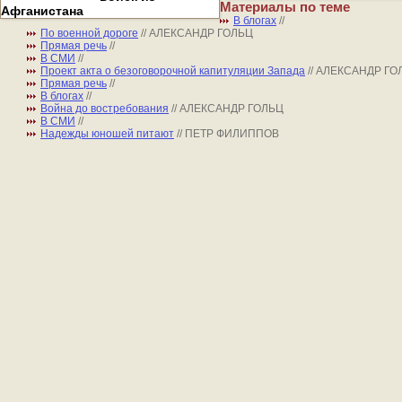
Материалы по теме
Афганистана
В блогах
//
По военной дороге
// АЛЕКСАНДР ГОЛЬЦ
Прямая речь
//
В СМИ
//
Проект акта о безоговорочной капитуляции Запада
// АЛЕКСАНДР ГО
Прямая речь
//
В блогах
//
Война до востребования
// АЛЕКСАНДР ГОЛЬЦ
В СМИ
//
Надежды юношей питают
// ПЕТР ФИЛИППОВ