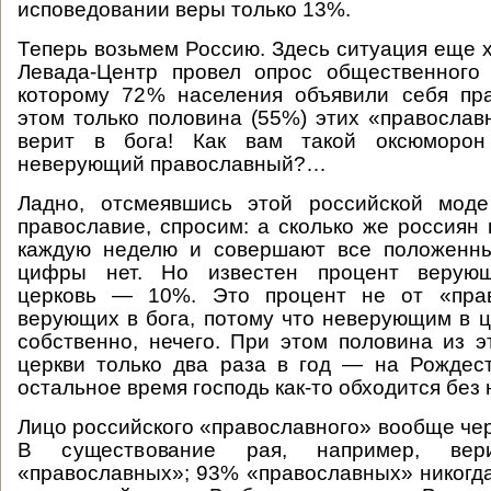
исповедовании веры только 13%.
Теперь возьмем Россию. Здесь ситуация еще х
Левада-Центр провел опрос общественного 
которому 72% населения объявили себя пр
этом только половина (55%) этих «православн
верит в бога! Как вам такой оксюмор
неверующий православный?…
Ладно, отсмеявшись этой российской мод
православие, спросим: а сколько же россиян
каждую неделю и совершают все положенн
цифры нет. Но известен процент верую
церковь — 10%. Это процент не от «прав
верующих в бога, потому что неверующим в це
собственно, нечего. При этом половина из 
церкви только два раза в год — на Рождес
остальное время господь как-то обходится без 
Лицо российского «православного» вообще чер
В существование рая, например, ве
«православных»; 93% «православных» никогда