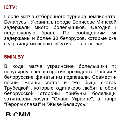
ICTV
:
После матча отборочного турнира чемпионата
Беларусь - Украина в городе Борисове Минско
задержали много болельщиков. Сегодня
нецензурную брань. По сообщениям ме
задержаны и более 30 белорусов, которые ск
с украинцами песню: «Путин - ... ла-ла-ла».
5MIN.BY
:
В ходе матча украинские болельщики т
популярную песню против президента России 
белорусские фанаты им подпевали. Совмест
песни "Воины света" и "Не быць скотам
Трубецкой", которые одинаково любят в обои
белорусской стороны трибуны болельщи
затягивали лозунг "Слава Украине", а нап
"Героям слава!" и "Жыве Беларусь!".
В СМИ