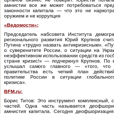
амнистии все же может потребоваться пред
законности капитала — что это не наркотр
оружием и не коррупция
«Ведомости»:
Председатель набсовета Института демогр
регионального развития Юрий Крупнов счит
Путина «трудно назвать антикризисным». «Пу
о суверенитете России, о ситуации на Укра
неэффективном использовании средств из госб
стране кризис!» — подчеркнул Крупнов. По 
услышал самого главного — «того, что
правительства есть четкий план действи
политике России в ситуации глобального
кризиса».
BFM.ru:
Борис Титов: Это инструмент комплексный, 
частей. Одна часть называется деофшори
амнистия капитала. Сегодня деофшоризация