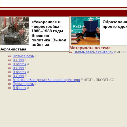
«Ускорение» и
Образован
«перестройка».
просто одо
1986–1988 годы.
Внешняя
политика. Вывод
войск из
Материалы по теме
Афганистана
Вглядываясь в сентябрь
// ИГО
Прямая речь
//
В СМИ
//
В блогах
//
В СМИ
//
В блогах
//
В СМИ
//
Майское обострение бешеного принтера
// ИГОРЬ ЯКОВЕНКО
Прямая речь
//
В блогах
//