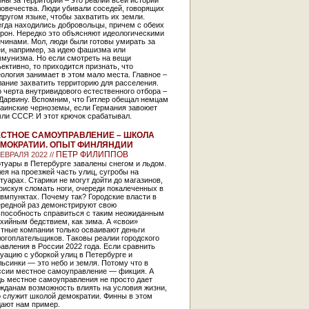
ны за территории – это реалии всей истории
овечества. Люди убивали соседей, говорящих
другом языке, чтобы захватить их земли.
гда находились добровольцы, причем с обеих
рон. Нередко это объясняют идеологическими
чинами. Мол, люди были готовы умирать за
еи, например, за идею фашизма или
ммунизма. Но если смотреть на вещи
ективно, то приходится признать, что
ология занимает в этом мало места. Главное –
ание захватить территорию для расселения.
 черта внутривидового естественного отбора –
 Дарвину. Вспомним, что Гитлер обещал немцам
раинские черноземы, если Германия завоюет
ли СССР. И этот крючок срабатывал.
СТНОЕ САМОУПРАВЛЕНИЕ – ШКОЛА
МОКРАТИИ. ОПЫТ ФИНЛЯНДИИ
ПЕТР ФИЛИППОВ
ФЕВРАЛЯ 2022 //
туары в Петербурге завалены снегом и льдом.
ея на проезжей часть улиц, сугробы на
туарах. Старики не могут дойти до магазинов,
рискуя сломать ноги, очереди покалеченных в
вмпунктах. Почему так? Городские власти в
ередной раз демонстрируют свою
способность справиться с таким неожиданным
хийным бедствием, как зима. А «свои»
стные компании только осваивают деньги
огоплательщиков. Таковы реалии городского
авления в России 2022 года. Если сравнить
уацию с уборкой улиц в Петербурге и
ьсинки — это небо и земля. Потому что в
ссии местное самоуправление — фикция. А
ь местное самоуправления не просто дает
жданам возможность влиять на условия жизни,
 служит школой демократии. Финны в этом
дают нам пример.