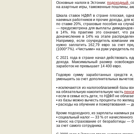
Основные налоги в Эстонии:
подоходный,
с
на азартные игры, таможенные пошлины, акц
Шкала ставок НДФЛ в стране плоская, одн
наемных работников и прочие доходы, для к
по ставке 20%, страховые пособия на случа
— предусмотрена для выплаты дивидендов фи
в 14%. На практике это означает, что р
доначисление в 14% на этапе распределе
Например, если соучредитель компании и
нужно заплатить 162,79 евро за счет пре
(1000*7%). «Чистыми» на руки учредитель по
С 2021 года в стране начал действовать е
дохода. Максимальный размер освобожден
заработок не превышает 14 400 евро.
Годовую сумму заработанных средств и,
уменьшить за счет дополнительных вычетов:
• исключаются из налогооблагаемой базы вз
на обязательную накопительную часть
пенс
• если в семье есть дети, то НДФЛ не облага
• из базы можно вычесть проценты по жилищн
• расходы на обучение и пожертвования — до
Кроме подоходного, из зарплаты наемных р
• социальный налог — 33 % от начисленного 
• взнос на страхование от безработицы — 0
за счет самого сотрудника.