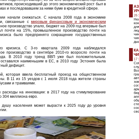
итиков, происходивший до этого экономический рост был в
АЗ
мах и последовавшем за ними буме в кредитной сфере.
УР
26
нии начали снижаться. С начала 2008 года в экономике
Не
ии, связанные с
мировым финансовым и экономическим
кон
ное производство упало, бюджет на 2009 год впервые был
для
ал почти на 15%, промышленное производство почти на
люд
чин
ризиса было предпринято сокращение государственных
чин
дыш
з кризиса. С 3-го квартала 2009 года наблюдался
КА
е производство в сентябре 2010-го возросло почти на
Ч
ода. В 2010 году тренд ВВП уже был положительным.
17
 оставался наименьшим в ЕС, в 2010 году Эстония была
Соб
тный дефицит.
сл
Во
ой, которая ввела бесплатный проезд на общественном
гр
авт
ны. В 11 из 15 уездов с 1 июля 2018 года жители страны
зов
бусами и трамваями.
со
ар
и расходы на инновации: в 2017 году на стимулирование
бю
о 304 миллиона евро.
ап
общ
сте
 душу населения может вырасти к 2025 году до уровня
со
гии.
сво