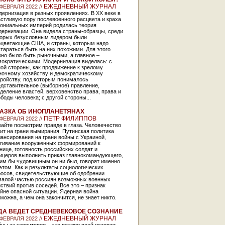
ЕЖЕДНЕВНЫЙ ЖУРНАЛ
 ФЕВРАЛЯ 2022 //
ернизация в разных проявлениях. В XX веке в
стливую пору послевоенного расцвета и краха
лониальных империй родилась теория
дернизации. Она видела страны-образцы, среди
торых безусловным лидером были
оцветающие США, и страны, которым надо
тараться быть на них похожими. Для этого
но было быть рыночными, а главное –
мократическими. Модернизация виделась: с
ой стороны, как продвижение к зрелому
ночному хозяйству и демократическому
тройству, под которым понималось
дставительное (выборное) правление,
деление властей, верховенство права, права и
боды человека; с другой стороны...
АЗКА ОБ ИНОПЛАНЕТЯНАХ
ПЕТР ФИЛИППОВ
 ФЕВРАЛЯ 2022 //
айте посмотрим правде в глаза. Человечество
ит на грани вымирания. Путинская политика
ансирования на грани войны с Украиной,
ягивание вооруженных формирований к
нице, готовность российских солдат и
ицеров выполнить приказ главнокомандующего,
ким бы чудовищным он ни был, говорят именно
этом. Как и результаты социологических
росов, свидетельствующие об одобрении
малой частью россиян возможных военных
ствий против соседей. Все это – признак
йне опасной ситуации. Ядерная война
можна, а чем она закончится, не знает никто.
ДА ВЕДЕТ СРЕДНЕВЕКОВОЕ СОЗНАНИЕ
ЕЖЕДНЕВНЫЙ ЖУРНАЛ
 ФЕВРАЛЯ 2022 //