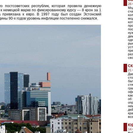
26
з постсоветских республик, которая провела денежную
Мод
к немецкой марке по фиксированному курсу — 8 крон за 1
сча
 привязана к евро. В 1997 году был создан Эстонский
ко
ины 90-х годов уровень инфляции постепенно снижался.
мо
ко
пр
пос
нуж
де
одн
ры
ус
пре
раз
сво
СК
21
Дав
сто
бал
ст
гра
оф
ка
об 
оп
не
дей
кра
воз
КУ
14