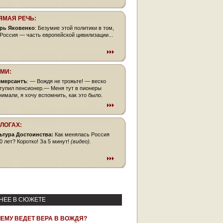
ЯМАЯ РЕЧЬ:
рь Яковенко
: Безумие этой политики в том,
 Россия — часть европейской цивилизации...
СМИ:
мерсантъ
: — Вождя не трожьте! — веско
тупил пенсионер.— Меня тут в пионеры
нимали, я хочу вспомнить, как это было.
БЛОГАХ:
ьтура Достоинства:
Как менялась Россия
0 лет? Коротко! За 5 минут!
(видео).
НЕЕ В СЮЖЕТЕ
ЧЕМУ ВЕДЕТ ВЕРА В ВОЖДЯ?