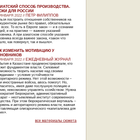
ИАТСКИЙ СПОСОБ ПРОИЗВОДСТВА.
ОКИ ДЛЯ РОССИИ
ПЕТР ФИЛИППОВ
 ЯНВАРЯ 2022 //
льзя построить отношения собственников на
курентном рынке без правил, обязательных
 всех. То есть в Европе закон — и в сознании
ей, и на практике — важнее указаний
овника. А при азиатском способе указания
овника всегда важнее закона, «закон что
ло, как повернул, так и вышло».
К ИЗМЕНИТЬ МОТИВАЦИЮ У
ИНОВНИКОВ
ЕЖЕДНЕВНЫЙ ЖУРНАЛ
 ЯНВАРЯ 2022 //
ытия в Казахстане продемонстрировали, кто
ужит фундаментом власти. Силовики!
зможность творить насилие над своими
ажданами – условие устойчивости
оритарного режима. Нет этой возможности –
и иностранные войска, авось помогут. Но,
гласитесь, имея даже послушную полицию и
мию, невозможно управлять хозяйством. Нужна
рократия! Бюрократия, административный
парат – неотъемлемый институт современного
ества. При этом бюрократическая вертикаль –
ржень и авторитарного режима власти, важная
ставляющая олигархического «капитализма для
их».
все материалы сюжета