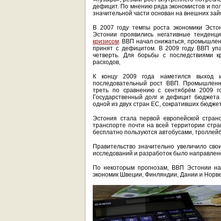
дефицит. По мнению ряда экономистов и пол
значительной части основан на внешних зай
В 2007 году темпы роста экономики Эсто
Эстонии проявились негативные тенденц
кризисом
. ВВП начал снижаться, промышлен
принят с дефицитом. В 2009 году ВВП уп
четверть. Для борьбы с последствиями к
расходов,
К концу 2009 года наметился выход и
последовательный рост ВВП. Промышленно
треть по сравнению с сентябрём 2009 г
Государственный долг и дефицит бюджета
одной из двух стран ЕС, сокративших бюдже
Эстония стала первой европейской стран
транспорте почти на всей территории стра
бесплатно пользуются автобусами, троллей
Правительство значительно увеличило сво
исследований и разработок было направлен
По некоторым прогнозам, ВВП Эстонии на
экономик Швеции, Финляндии, Дании и Норве