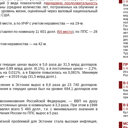
6 М
щий 3 вида показателей: о
жидаемую продолжительность
Вож
аны (среднее количество лет, потраченных на обучение и
эти
и уровень жизни, оценённый через валовый национальный
от
х США.
ве
мар
наз
9 месте, а по ИЧР с учетом неравенства — на 19-м.
Гос
без
ставлял по номиналу 11 601 долл. (
64 место
), по ППС — 28
ав
раз
дес
на
етом неравенства — на 42-м.
пр
так
Тур
вс
 текущих ценах вырос в 5,6 раза до 31,5 млрд долларов.
ПР
л 0,89 млрд долл. (6,1%), а в постоянных ценах — 2,2%.
6 
Иго
ь на 0,011%, а в Европе повысилась на 0,081%. Минимум
Рос
ум — в 2019 году (31,5 млрд долл.).
В 
еления в Эстонии вырос в 6,6 раза до 23 740 долларов.
6 
ения в текущих ценах был на уровне 694,1 долларов или
Ко
вы
при
возникновения Российской Федерации, — ВВП на душу
стоянных ценах и номинально в 3,3 раза. При этом в 1998
В 
лял всего 5 460 долл., т.е. с минимального значения в
6 
Кул
ения России по ППС вырос в 5 раз.
лет
ьёзной проблемой для Эстонии стала высокая инфляция,
МО
ВЫ