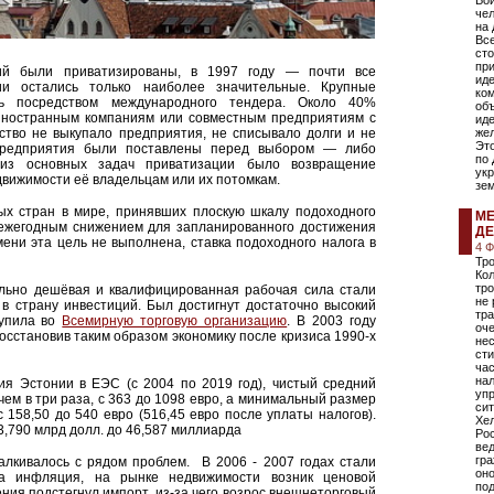
Вой
чел
на 
Все
сто
при
ий были приватизированы, в 1997 году — почти все
ид
ии остались только наиболее значительные. Крупные
ко
ь посредством международного тендера. Около 40%
объ
иностранным компаниям или совместным предприятиям с
иде
ство не выкупало предприятия, не списывало долги и не
жел
Это
 предприятия были поставлены перед выбором — либо
по
 из основных задач приватизации было возвращение
ук
движимости её владельцам или их потомкам.
зем
ых стран в мире, принявших плоскую шкалу подоходного
МЕ
 ежегодным снижением для запланированного достижения
ДЕ
мени эта цель не выполнена, ставка подоходного налога в
4 
Тро
Кол
тро
льно дешёвая и квалифицированная рабочая сила стали
не 
в страну инвестиций. Был достигнут достаточно высокий
тра
тупила во
Всемирную торговую организацию
. В 2003 году
оч
осстановив таким образом экономику после кризиса 1990-х
не
сти
ча
нал
ия Эстонии в ЕЭС (с 2004 по 2019 год), чистый средний
упр
чем в три раза, с 363 до 1098 евро, а минимальный размер
сит
с 158,50 до 540 евро (516,45 евро после уплаты налогов).
Хел
23,790 млрд долл. до 46,587 миллиарда
Ро
вед
гра
алкивалось с рядом проблем. В 2006 - 2007 годах стали
оно
ла инфляция, на рынке недвижимости возник ценовой
по
ения подстегнул импорт, из-за чего возрос внешнеторговый