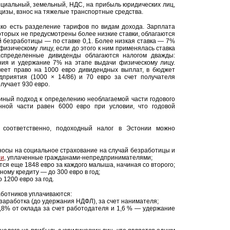
оциальный, земельный, НДС, на прибыль юридических лиц,
изы, взнос на тяжелые транспортные средства.
ако есть разделение тарифов по видам дохода. Зарплата
оторых не предусмотрены более низкие ставки, облагаются
й безработицы — по ставке 0,1. Более низкая ставка — 7%
зическому лицу, если до этого к ним применялась ставка
аспределенные дивиденды облагаются налогом дважды:
ния и удержание 7% на этапе выдачи физическому лицу.
меет право на 1000 евро дивидендных выплат, в бюджет
дприятия (1000 × 14/86) и 70 евро за счет получателя
лучает 930 евро.
диный подход к определению необлагаемой части годового
ной части равен 6000 евро при условии, что годовой
 соответственно, подоходный налог в Эстонии можно
носы на социальное страхование на случай безработицы и
ии
, уплаченные гражданами-непредпринимателями;
ется еще 1848 евро за каждого малыша, начиная со второго;
ому кредиту — до 300 евро в год;
 1200 евро за год.
аботников уплачиваются:
заработка (до удержания НДФЛ), за счет нанимателя;
,8% от оклада за счет работодателя и 1,6 % — удержание