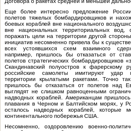
Договора о ракетах средней и меньшей дально
Еще более интересно предложение России
полетов тяжелых бомбардировщиков и нахо
боевых кораблей вне национального воздушно
вне национальных территориальных вод, 
поражать цели на территории другой стороны
инициатив несомненно привела бы к существ
всех устоявшихся схем взаимного сдерж
например, пришлось бы отказаться от ста
полетов стратегических бомбардировщиков «
Скандинавский полуостров к фарерскому ру
российские самолеты имитируют удар 
территории крылатыми ракетами. Точно та
пришлось бы отказаться от полетов над Е
выглядят не слишком равноценными огранич
надводных кораблей. Американцам пришлось
плавания в Черном и Балтийском морях, у Р
осталось надводных кораблей, которые м
континентального побережья США.
Несомненно, оздоровлению военно-политич