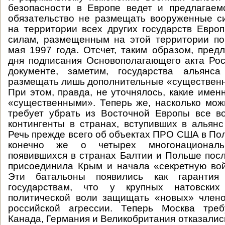
безопасности в Европе ведет и предлагае
обязательство не размещать вооруженные с
на территории всех других государств Евро
силам, размещенным на этой территории по
мая 1997 года. Отсчет, таким образом, предл
дня подписания Основополагающего акта Ро
документе, заметим, государства альянс
размещать лишь дополнительные «существен
При этом, правда, не уточнялось, какие имен
«существенными». Теперь же, насколько мож
требует убрать из Восточной Европы все в
контингенты в странах, вступивших в альянс
Речь прежде всего об объектах ПРО США в По
конечно же о четырех многонациональ
появившихся в странах Балтии и Польше после
присоединила Крым и начала «секретную во
Эти батальоны появились как гарантия
государствам, что у крупных натовских
политической воли защищать «новых» член
российской агрессии. Теперь Москва тре
Канада, Германия и Великобритания отказалис