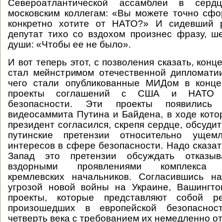
Североатлантической ассамблеи в серд
московским коллегам: «Вы можете точно сфо
конкретно хотите от НАТО?» И сидевший 
депутат тихо со вздохом произнес фразу, 
души: «Чтобы ее не было».
И вот теперь этот, с позволения сказать, кон
стал мейнстримом отечественной дипломати
чего стали опубликованные МИДом в конц
проекты соглашений с США и НАТО о
безопасности. Эти проекты появились
видеосаммита Путина и Байдена, в ходе кото
президент согласился, скрепя сердце, обсуди
путинские претензии относительно ущемл
интересов в сфере безопасности. Надо сказат
Запад это претензии обсуждать отказыв
вздорными проявлениями комплекса н
кремлевских начальников. Согласившись н
угрозой новой войны на Украине, Вашингто
проекты, которые представляют собой ре
произошедших в европейской безопаснос
четверть века с требованием их немедленно о