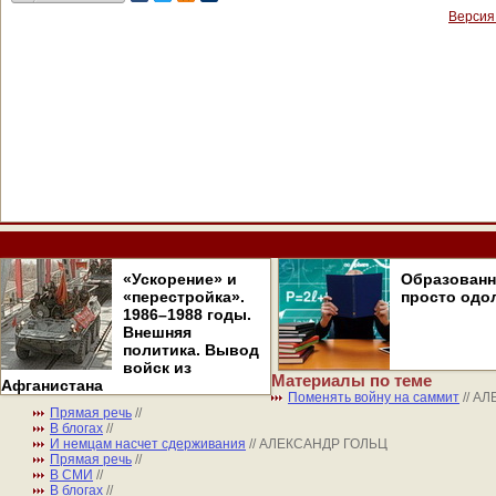
Версия
«Ускорение» и
Образован
«перестройка».
просто одо
1986–1988 годы.
Внешняя
политика. Вывод
войск из
Материалы по теме
Афганистана
Поменять войну на саммит
// А
Прямая речь
//
В блогах
//
И немцам насчет сдерживания
// АЛЕКСАНДР ГОЛЬЦ
Прямая речь
//
В СМИ
//
В блогах
//