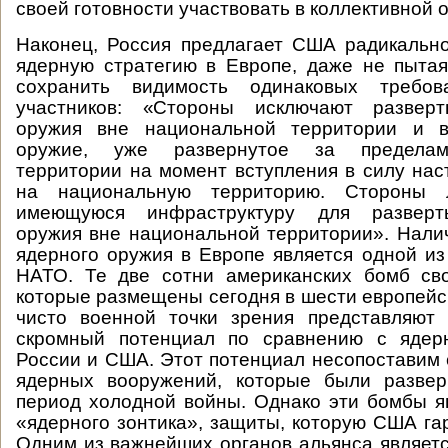
своей готовности участвовать в коллективной 
Наконец, Россия предлагает США радикальн
ядерную стратегию в Европе, даже не пыта
сохранить видимость одинаковых требо
участников: «Стороны исключают разверт
оружия вне национальной территории и в
оружие, уже развернутое за пределам
территории на момент вступления в силу нас
на национальную территорию. Стороны 
имеющуюся инфраструктуру для разверт
оружия вне национальной территории». Нали
ядерного оружия в Европе является одной и
НАТО. Те две сотни американских бомб сво
которые размещены сегодня в шести европейск
чисто военной точки зрения представляют
скромный потенциал по сравнению с ядер
России и США. Этот потенциал несопоставим 
ядерных вооружений, которые были разве
период холодной войны. Однако эти бомбы 
«ядерного зонтика», защиты, которую США га
Одним из важнейших органов альянса являетс