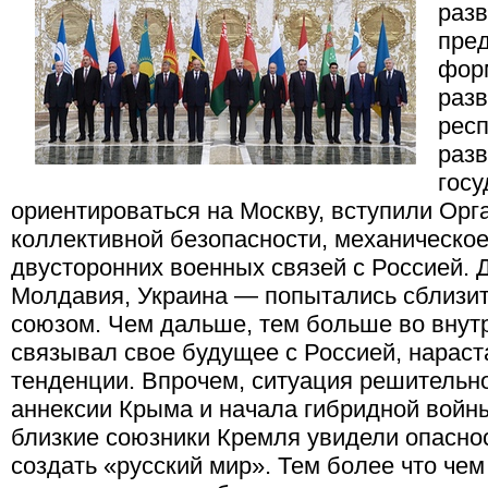
раз
пред
фор
раз
респ
разв
гос
ориентироваться на Москву, вступили Ор
коллективной безопасности, механическо
двусторонних военных связей с Россией. 
Молдавия, Украина — попытались сблизит
союзом. Чем дальше, тем больше во внутр
связывал свое будущее с Россией, нарас
тенденции. Впрочем, ситуация решительн
аннексии Крыма и начала гибридной войн
близкие союзники Кремля увидели опасно
создать «русский мир». Тем более что че