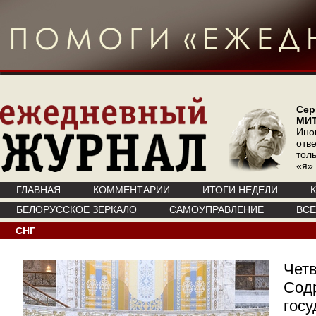
Сер
МИ
Ино
отв
тол
«я»
ГЛАВНАЯ
КОММЕНТАРИИ
ИТОГИ НЕДЕЛИ
БЕЛОРУССКОЕ ЗЕРКАЛО
САМОУПРАВЛЕНИЕ
ВС
СНГ
Четв
Сод
госу