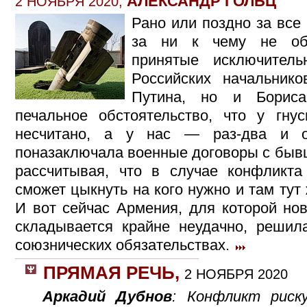
АЛЕКСАНДР ГОЛЬЦ
2 НОЯБРЯ 2020,
Рано или поздно за все
за ни к чему не об
принятые исключител
Российских начальник
Путина, но и Бориса
печальное обстоятельство, что у гну
несчитано, а у нас — раз-два и о
поназаключала военные договоры с быв
рассчитывая, что в случае конфликт
сможет цыкнуть на кого нужно и там тут
И вот сейчас Армения, для которой но
складывается крайне неудачно, решил
союзнических обязательствах.
ПРЯМАЯ РЕЧЬ
,
2 НОЯБРЯ 2020
Аркадий Дубнов
: Конфликт риск