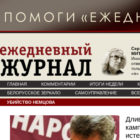
Сер
МИ
Ино
отв
тол
«я»
ГЛАВНАЯ
КОММЕНТАРИИ
ИТОГИ НЕДЕЛИ
БЕЛОРУССКОЕ ЗЕРКАЛО
САМОУПРАВЛЕНИЕ
ВС
УБИЙСТВО НЕМЦОВА
Длив
камп
исте