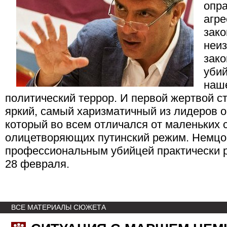
опр
агре
зако
неи
зако
убий
наше
политический террор. И первой жертвой с
яркий, самый харизматичный из лидеров о
который во всем отличался от маленьких 
олицетворяющих путинский режим. Немцо
профессиональным убийцей практически р
28 февраля.
ВСЕ МАТЕРИАЛЫ СЮЖЕТА