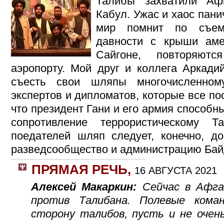
Талибы захватили Аф
Кабул. Ужас и хаос пани
мир помнит по съем
давности с крыши аме
Сайгоне, повторяют
аэропорту. Мой друг и коллега Аркади
съесть свои шляпы многочисленном
экспертов и дипломатов, которые все п
что президент Гани и его армия способн
сопротивление террористическому 
поедателей шляп следует, конечно, до
разведсообщество и администрацию Бай
ПРЯМАЯ РЕЧЬ
,
16 АВГУСТА 2021
Алексей Макаркин:
Сейчас в Афга
против Талибана. Полевые кома
сторону талибов, пусть и не очень