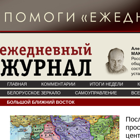
Але
МА
Рос
общ
сос
уст
ГЛАВНАЯ
КОММЕНТАРИИ
ИТОГИ НЕДЕЛИ
БЕЛОРУССКОЕ ЗЕРКАЛО
САМОУПРАВЛЕНИЕ
ВС
БОЛЬШОЙ БЛИЖНИЙ ВОСТОК
Посл
прос
цен