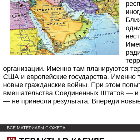
рес
ино
Бли
одни
нест
Име
рад
терр
организации. Именно там планируются те
США и европейские государства. Именно 
новые гражданские войны. При этом попы
вмешательства Соединенных Штатов — и в
— не принесли результата. Впереди новы
ВСЕ МАТЕРИАЛЫ СЮЖЕТА